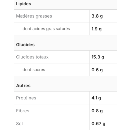
Lipides
Matières grasses
3.8 g
dont acides gras saturés
1.9 g
Glucides
Glucides totaux
15.3 g
dont sucres
0.6 g
Autres
Protéines
4.1 g
Fibres
0.8 g
Sel
0.67 g