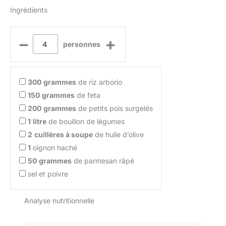
Ingrédients
–
+
personnes
300
grammes
de riz arborio
150
grammes
de feta
200
grammes
de petits pois surgelés
1
litre
de bouillon de légumes
2
cuillères à soupe
de huile d’olive
1
oignon haché
50
grammes
de parmesan râpé
sel et poivre
Analyse nutritionnelle