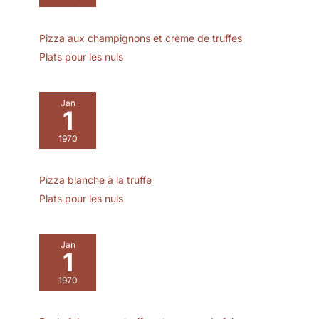
qui ne laisse pas de
ondes et le four, ces bols
taches et est facile à
offrent une commodité
nettoyer.
Pizza aux champignons et crème de truffes
inégalée pour le
MULTIFONCTION : Les
Plats pour les nuls
nettoyage et le
bols en céramique
réchauffage. HARMONIE
MALACASA sont parfaits
PARFAITE : Que ce soit
pour les céréales, la
Jan
pour un repas en famille
soupe et les flocons
1
ou une fête, leur design
d'avoine.
classique en blanc
1970
s’associe aisément avec
d'autres ustensiles de
table, ajoutant une
Pizza blanche à la truffe
touche d'élégance.
Plats pour les nuls
Jan
1
1970