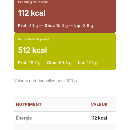
Par 100 g de recette
112 kcal
Prot.
4.1 g —
Gluc.
15.3 g —
Lip.
3.8 g
Par portion (4 parts)
512 kcal
Prot.
18.7 g —
Gluc.
69.8 g —
Lip.
17.5 g
Valeurs nutritionnelles pour 100 g
NUTRIMENT
VALEUR
Énergie
112 kcal