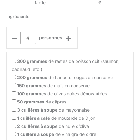
facile
€
Ingrédients
–
+
personnes
300
grammes
de restes de poisson cuit (saumon,
cabillaud, etc.)
200
grammes
de haricots rouges en conserve
150
grammes
de maïs en conserve
100
grammes
de olives noires dénoyautées
50
grammes
de câpres
3
cuillères à soupe
de mayonnaise
1
cuillère à café
de moutarde de Dijon
2
cuillères à soupe
de huile d’olive
1
cuillère à soupe
de vinaigre de cidre