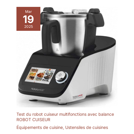
Mar
19
2025
Test du robot cuiseur multifonctions avec balance
ROBOT CUISEUR
Équipements de cuisine
,
Ustensiles de cuisines