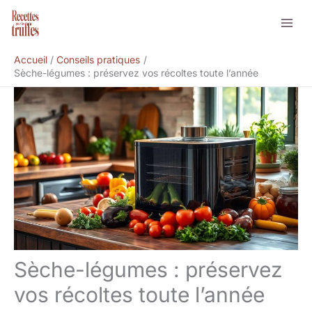
Aller
Rechercher
au
contenu
Accueil
Conseils pratiques
Sèche-légumes : préservez vos récoltes toute l’année
Sèche-légumes : préservez
vos récoltes toute l’année