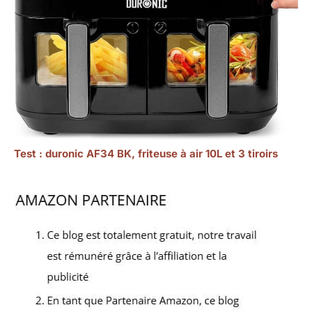
Test : duronic AF34 BK, friteuse à air 10L et 3 tiroirs