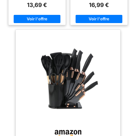
offre une vaste gamme
convient au contact alimentaire
13,69 €
16,99 €
d'ustensiles de cuisine de haute
lors de la cuisson, du mélange
qualité, y compris des cuillères,
ou de la friture. Les ustensiles
des spatules, des pinceaux et
de cuisine silicone n'altèrent
plus encore pour vous aider à
pas les saveurs des aliments.
effectuer différentes tâches de
Résistant à la Chaleur et aux
cuisine. Cet ensemble est non
Rayures：Résiste jusqu'à 210°C
seulement pratique, mais aussi
sans déformation. Les bords
un cadeau idéal pour Noël ou
arrondis réduisent les risques
d'autres occasions. 🔥 Matériau
de rayures sur les poêles (les
de haute qualité et résistant à la
parties en acier inoxydable ne
chaleur : fabriqués en silicone
conviennent pas aux
de haute qualité, les ustensiles
températures excessives).
de cuisine sont résistants à la
Surface robuste pour lot
chaleur jusqu'à 230 °C,
ustensile cuisine quotidien
durables et doux pour vos
(ustensiles cuisine). Set
ustensiles de cuisine. La
Complet de 12 Pièces ：
sélection de matériaux de
Contient : 1 spatule cuisine, 1
qualité alimentaire et
séparateur d'œufs, 1 pince à
respectueux de l'environnement
pâtes, 1 écumoire, 1 fouet, 1
rend cet ensemble sûr pour un
pince à pain, 1 louche, 1 cuillère
usage quotidien. ✨ Design
à soupe, 1 louche cuisine, 1
ergonomique pour plus de
raclette, 1 pinceau + seau de
confort : chaque ustensile
rangement. Optimisation
dispose d'un design
d'Espace：Chaque pièce des
ergonomique qui permet une
ustensiles de cuisine possède
manipulation confortable et une
un trou de suspension à
utilisation efficace. Les
l'extrémité. Rangeable dans le
poignées sont antidérapantes et
seau inclus avec ce set
offrent une expérience
ustensile cuisine, solution