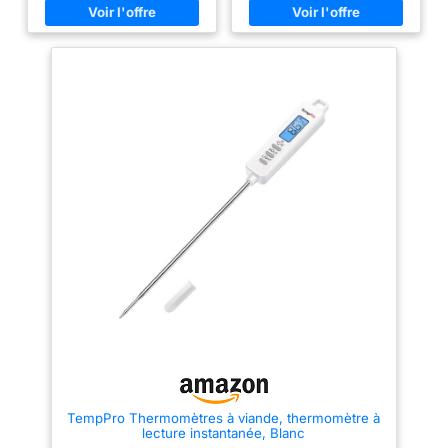
cuisson, et la fabrication de
~ 300 °C (-58 °F ~ 572 °F).
bonbons. Lecture Rapide et de
Notre thermometre cuisson est
Haute Précision : Le
idéal pour les barbecues, le lait,
thermomètre cuisine numérique
la cuisson et la préparation de
pour est équipé d'une sonde
confitures. Le guide du
ultra-sensible, qui peut lire
thermomètre de cuisson figurant
rapidement et avec précision la
sur l'emballage vous permet
température en 1-3 secondes ;
d'obtenir la cuisson souhaitée
précision de la température :
AFFICHAGE CHANGEABLE :
±0,5 °C. Sonde de 13cm de
L'écran LCD rétroéclairé, large
Long et Large Plage de Mesure
et facile à lire, vous permet de
de Température : Le termometre
lire clairement les températures
cuison utilise une sonde
dans l'obscurité ou lorsque la
alimentaire en acier inoxydable
fumée envahit l'air ! L'affichage
de 13 cm, suffisamment longue
commutable pivote
pour éviter de vous brûler les
automatiquement en fonction de
mains pendant la mesure ;
la façon dont le thermomètre
plage de température : -50 ℃ ~
numérique est tenu, ce qui vous
300 ℃ Économie d'énergie :
permet de lire les chiffres dans
Fonction d'arrêt automatique
n'importe quelle direction, ce
intégrée, le thermometre
qui est pratique pour les
patisserie s'éteindra
droitiers comme pour les
automatiquement après 10
gauchers INTELLIGENT ET
minutes d'inactivité ; et il peut
DIGITAL : Fonction de
basculer entre Celsius et
verrouillage, vous pouvez «
Fahrenheit lors de la mesure de
HOLD » la valeur de la
la température. Plusieurs
thermomètre de cuisine sur
TempPro Thermomètres à viande, thermomètre à
Méthodes de Stockage : Les
l'écran pour lire la température
lecture instantanée, Blanc
thermometre cuisson à lecture
loin de la source de chaleur ;