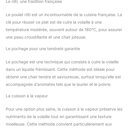
Le rôti, une tradition française
durable et hygiénique en cuisine. PINCEAU CUISINE
POLYVALENT POUR USAGES MULTIPLES Ce pinceau cuisine
convient aussi bien aux préparations sucrées que salées.
Le poulet rôti est un incontournable de la cuisine française. La
Utilisable comme pinceau de cuisine ou pinceau pâtisserie, il
s’intègre parfaitement dans les ustensiles de cuisine et de
clé pour réussir ce plat est de cuire la volaille à une
pâtisserie pour un usage quotidien.
température modérée, souvent autour de 180°C, pour assurer
une peau croustillante et une chair juteuse.
Le pochage pour une tendreté garantie
Le pochage est une technique qui consiste à cuire la volaille
dans un liquide frémissant. Cette méthode est idéale pour
obtenir une chair tendre et savoureuse, surtout lorsqu’elle est
accompagnée d’aromates tels que le laurier et le poivre.
La cuisson à la vapeur
Pour une option plus saine, la cuisson à la vapeur préserve les
nutriments de la volaille tout en garantissant une texture
moelleuse. Cette méthode convient particulièrement aux