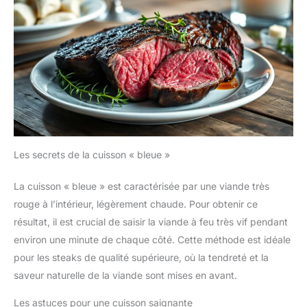
être rangé. Grâce à la finition
magnétique ou au trou de
suspension au dos, vous
pouvez facilement l'attacher à
votre four ou à votre
réfrigérateur ou le suspendre
n'importe où. Après utilisation, il
suffit d'essuyer ou de rincer la
sonde
Les secrets de la cuisson « bleue »
La cuisson « bleue » est caractérisée par une viande très
rouge à l’intérieur, légèrement chaude. Pour obtenir ce
résultat, il est crucial de saisir la viande à feu très vif pendant
environ une minute de chaque côté. Cette méthode est idéale
pour les steaks de qualité supérieure, où la tendreté et la
saveur naturelle de la viande sont mises en avant.
Les astuces pour une cuisson saignante