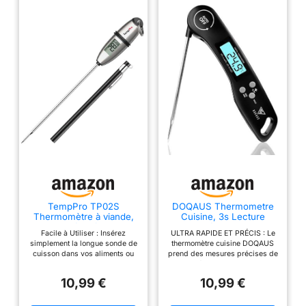
TempPro TP02S
DOQAUS Thermometre
Thermomètre à viande,
Cuisine, 3s Lecture
thermomètre à lecture
instantané Thermometre
Facile à Utiliser : Insérez
ULTRA RAPIDE ET PRÉCIS : Le
instantanée 3s
Cuisson, Thermomètre
simplement la longue sonde de
thermomètre cuisine DOQAUS
viande, avec Écran LCD
cuisson dans vos aliments ou
prend des mesures précises de
et Auto On/Off, Sonde
liquides et obtenez une lecture
la température en moins de 3
Pliable pour Cuisson,
précise de la température à
secondes. Le capteur de
Viande, BBQ, Patisserie,
10,99 €
10,99 €
chaque fois ; le thermometre
cuisson des aliments a une
Lait, Vin (Noir)
cuisine est idéal pour les
précision de ± 1 °C (± 2 °F) et
grillades, les liquides, la
une plage de mesure de -50 °C