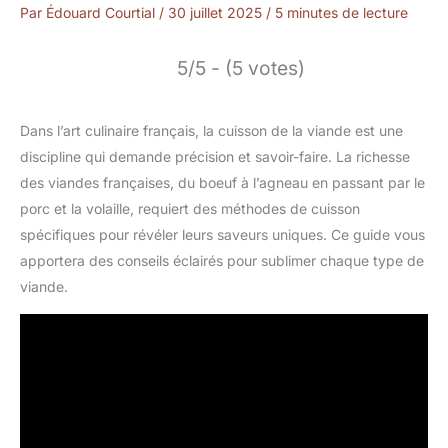
Par
Édouard Courtial
/
30 juillet 2025
/
5 minutes de lecture
5/5 - (5 votes)
Dans l’art culinaire français, la cuisson de la viande est une
discipline qui demande précision et savoir-faire. La richesse
des viandes françaises, du boeuf à l’agneau en passant par le
porc et la volaille, requiert des méthodes de cuisson
spécifiques pour révéler leurs saveurs uniques. Ce guide vous
apportera des conseils éclairés pour sublimer chaque type de
viande.