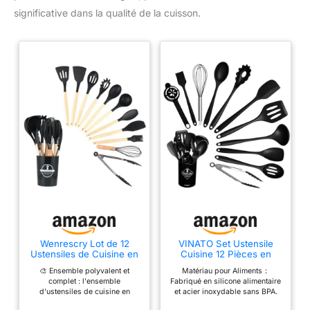
significative dans la qualité de la cuisson.
Wenrescry Lot de 12
VINATO Set Ustensile
Ustensiles de Cuisine en
Cuisine 12 Pièces en
Silicone - Résistants à la
Silicone Alimentaire,
🎨 Ensemble polyvalent et
Matériau pour Aliments：
Chaleur, Antiadhésifs,
Ustensiles de Cuisine
complet : l'ensemble
Fabriqué en silicone alimentaire
Faciles à Nettoyer avec
sans BPA, Lavable au
d'ustensiles de cuisine en
et acier inoxydable sans BPA.
Support de Rangement
Lave-Vaisselle, Noir
silicone wenrescry de 12 pièces
Ce set ustensile cuisine
Pratique