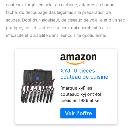
couteaux forgés en acier au carbone, adaptés à chaque
tâche, du découpage des légumes à la préparation de
soupes. Doté d’un aiguiseur, de ciseaux de volaille et d’un sac
pratique, ce set s’adresse à ceux qui cherchent à allier
efficacité et durabilité dans leur cuisine quotidienne.
XYJ 10 pièces
couteau de cuisine
set, couteau de
[marque xyj] les
chef forgé en acier
couteaux xyj ont été
au carbone,
créés en 1986 et se
légumes, gravure,
caractérisent par une
nakiri, soupe
haute qualité, une
complète, couteau
netteté élevée, un design
de vaisselle avec
simple, un bon équilibre
sac, aiguiseur et
et une grande utilité. En