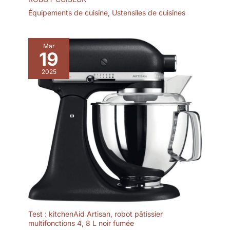
crémaillère, anniversaire.
Équipements de cuisine
,
Ustensiles de cuisines
Mar
19
2025
Test : kitchenAid Artisan, robot pâtissier
multifonctions 4, 8 L noir fumée