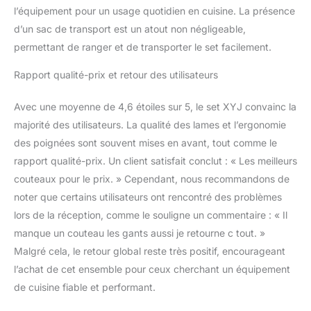
[lame en acier au
l’équipement pour un usage quotidien en cuisine. La présence
carbone supérieure] le
d’un sac de transport est un atout non négligeable,
jeu de couteaux de
permettant de ranger et de transporter le set facilement.
coupe est forgé à partir
d'acier à haute teneur en
Rapport qualité-prix et retour des utilisateurs
carbone pour une
durabilité, une résistance
aux taches et à la
Avec une moyenne de 4,6 étoiles sur 5, le set XYJ convainc la
corrosion
majorité des utilisateurs. La qualité des lames et l’ergonomie
exceptionnelles, ainsi
des poignées sont souvent mises en avant, tout comme le
qu'une excellente
rapport qualité-prix. Un client satisfait conclut : « Les meilleurs
rétention des bords. Les
lames qui ont été
couteaux pour le prix. » Cependant, nous recommandons de
nettoyées avec des
noter que certains utilisateurs ont rencontré des problèmes
pierres et traitées au
lors de la réception, comme le souligne un commentaire : « Il
marteau sont robustes,
manque un couteau les gants aussi je retourne c tout. »
résistantes à l'usure et
Malgré cela, le retour global reste très positif, encourageant
antiadhésives à la main.
Les trous dans la lame
l’achat de cet ensemble pour ceux cherchant un équipement
permettent à votre index
de cuisine fiable et performant.
de passer à travers pour
aider à contrôler et donc