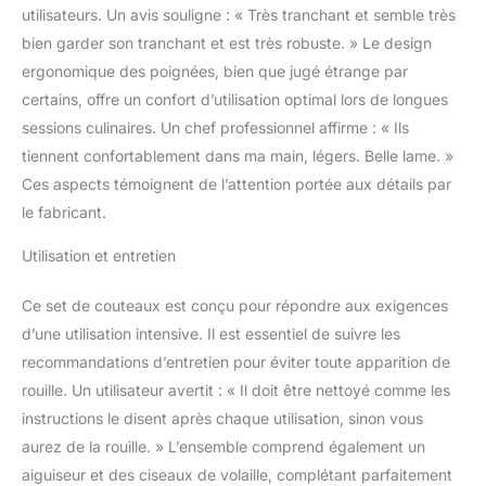
ensemble de couteaux
utilisateurs. Un avis souligne : « Très tranchant et semble très
en acier à haute teneur
bien garder son tranchant et est très robuste. » Le design
en carbone comprend: 5
ergonomique des poignées, bien que jugé étrange par
couteaux de cuisine
certains, offre un confort d’utilisation optimal lors de longues
coupe - viande, 5
couteaux de chef de
sessions culinaires. Un chef professionnel affirme : « Ils
style occidental, 12 sacs
tiennent confortablement dans ma main, légers. Belle lame. »
de couteaux de chef,
Ces aspects témoignent de l’attention portée aux détails par
ciseaux de volaille, acier
le fabricant.
à aiguiser, mini pierre à
huile, Mini couteau avec
Utilisation et entretien
fourreau, 3 gants de
doigt anti - coupure. Il
Ce set de couteaux est conçu pour répondre aux exigences
s'agit d'un ensemble
complet, idéal pour
d’une utilisation intensive. Il est essentiel de suivre les
toutes sortes de tâches,
recommandations d’entretien pour éviter toute apparition de
y compris le hachage, le
rouille. Un utilisateur avertit : « Il doit être nettoyé comme les
hachage, le tranchage, la
instructions le disent après chaque utilisation, sinon vous
coupe et le tranchage de
légumes, de viande, de
aurez de la rouille. » L’ensemble comprend également un
poisson, de fruits, etc.
aiguiseur et des ciseaux de volaille, complétant parfaitement