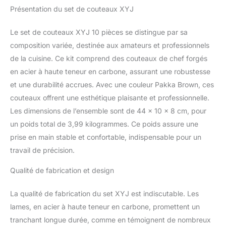
ciseaux de volaille
Présentation du set de couteaux XYJ
appliquant les principes
(café)
d'ergonomie et de levier
mécanique, nous avons
Le set de couteaux XYJ 10 pièces se distingue par sa
grandement amélioré
composition variée, destinée aux amateurs et professionnels
l'expérience de coupe de
de la cuisine. Ce kit comprend des couteaux de chef forgés
nos clients. Les
en acier à haute teneur en carbone, assurant une robustesse
couteaux xyj sont
d'excellents couteaux
et une durabilité accrues. Avec une couleur Pakka Brown, ces
polyvalents spécialement
couteaux offrent une esthétique plaisante et professionnelle.
conçus pour l'alpinisme,
Les dimensions de l’ensemble sont de 44 x 10 x 8 cm, pour
la pêche, l'extérieur, la
un poids total de 3,99 kilogrammes. Ce poids assure une
cuisine, etc. les couteaux
xyj sont des outils de
prise en main stable et confortable, indispensable pour un
travail pratiques conçus
travail de précision.
pour une variété de
tâches qui vous aideront
Qualité de fabrication et design
à faire votre travail
efficacement. Xyj
La qualité de fabrication du set XYJ est indiscutable. Les
Explorez votre voyage!
lames, en acier à haute teneur en carbone, promettent un
[un ensemble pour
tranchant longue durée, comme en témoignent de nombreux
toutes les tâches] cet