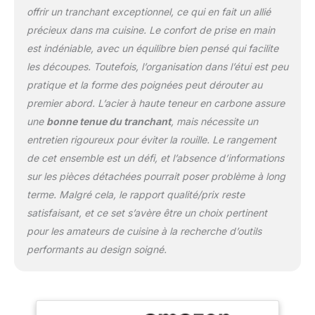
[un ensemble pour
offrir un tranchant exceptionnel, ce qui en fait un allié
toutes les tâches] cet
précieux dans ma cuisine. Le confort de prise en main
ensemble de couteaux
en acier à haute teneur
est indéniable, avec un équilibre bien pensé qui facilite
en carbone comprend: 5
les découpes. Toutefois, l’organisation dans l’étui est peu
couteaux de cuisine
pratique et la forme des poignées peut dérouter au
coupe - viande, 5
premier abord. L’acier à haute teneur en carbone assure
couteaux de chef de
style occidental, 12 sacs
une
bonne tenue du tranchant
, mais nécessite un
de couteaux de chef,
entretien rigoureux pour éviter la rouille. Le rangement
ciseaux de volaille, acier
de cet ensemble est un défi, et l’absence d’informations
à aiguiser, mini pierre à
sur les pièces détachées pourrait poser problème à long
huile, Mini couteau avec
fourreau, 3 gants de
terme. Malgré cela, le rapport qualité/prix reste
doigt anti - coupure. Il
satisfaisant, et ce set s’avère être un choix pertinent
s'agit d'un ensemble
pour les amateurs de cuisine à la recherche d’outils
complet, idéal pour
performants au design soigné.
toutes sortes de tâches,
y compris le hachage, le
hachage, le tranchage, la
coupe et le tranchage de
légumes, de viande, de