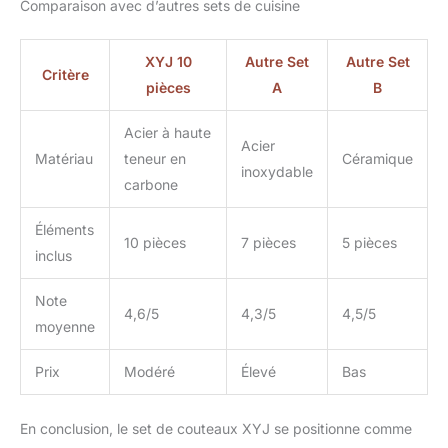
Comparaison avec d’autres sets de cuisine
économiser plus
d'énergie. [poignée en
bois pleine poignée] la
XYJ 10
Autre Set
Autre Set
Critère
poignée en bois pakka
pièces
A
B
utilise une structure
pleine poignée, un
Acier à haute
design ergonomique, un
Acier
Matériau
teneur en
Céramique
support rivet en cuivre,
inoxydable
carbone
durable, antidérapant et
confortable à tenir,
offrant un contrôle
Éléments
10 pièces
7 pièces
5 pièces
confiant et agile. [facile à
inclus
entretenir et à ranger]
tous les couteaux sont
Note
soigneusement
4,6/5
4,3/5
4,5/5
moyenne
organisés dans un sac
de couteau de chef
Prix
Modéré
Élevé
Bas
professionnel qui
économise de l'espace,
est sûr et portable et
En conclusion, le set de couteaux XYJ se positionne comme
peut être utilisé à