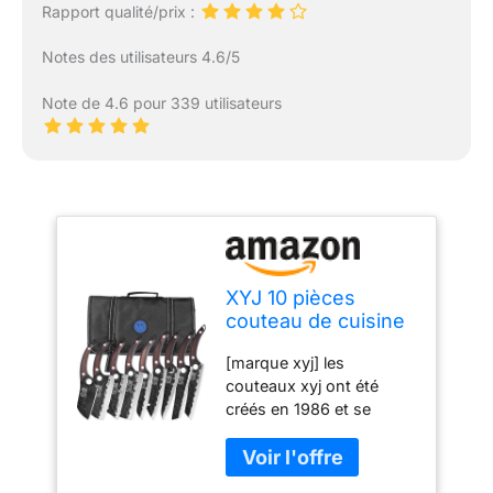
Rapport qualité/prix :
Notes des utilisateurs 4.6/5
Note de 4.6 pour 339 utilisateurs
XYJ 10 pièces
couteau de cuisine
set, couteau de
[marque xyj] les
chef forgé en acier
couteaux xyj ont été
au carbone,
créés en 1986 et se
légumes, gravure,
caractérisent par une
nakiri, soupe
haute qualité, une
complète, couteau
netteté élevée, un design
de vaisselle avec