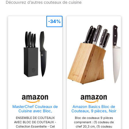
noire, connue au Japon
Découvrez d’autres couteaux de cuisine
couteau à trancher de
Série Genbu
sous le nom de Genbu
20,3 cm, un couteau à
(げんぶ), est l'un des
filet de 17,8 cm, un
quatre esprits gardiens
couteau utilitaire de 15,2
-34%
qui protègent Kyoto et
cm, un couteau d'office
on dit qu'elle protège la
de 9,5 cm, des couteaux
ville au nord. Représenté
à steak de 11,4 cm. Lot
par le sanctuaire Kenkun,
de 6, ciseaux de cuisine,
situé au sommet du
tige d'affûtage de
mont Funaoka à Kyoto.
couteaux et bloc de bois
SHAN ZU vise à apporter
amovible. Couteau à
cette merveilleuse
steak amovible : différent
bénédiction à nos
du bloc de couteaux
clients. BOÎTE CADEAU
intégré et du bloc de
ÉLÉGANTE &
couteaux en plastique
ACCOMPAGNEMENT
bon marché sur le
ATTENTIF: Présenté
marché, notre bloc de
dans une boîte cadeau
couteaux en bois
MasterChef Couteaux de
Amazon Basics Bloc de
de qualité, idéal pour
Cuisine avec Bloc,
Couteaux, 9 pièces, Noir
d'acacia dispose d'une
Contient : Couteau
offrir lors d’occasions
section de bloc de
ENSEMBLE DE COUTEAUX
Bloc de couteaux 9 pièces
d'Office Universel,
spéciales comme Noël, la
AVEC BLOC DE COUTEAUX -
comprenant : (1) couteau de
couteaux à steak
Couteau à Viande et Pain,
Collection Essentielle - Cet
chef 20,3 cm, (1) couteau
Couteau de Chef, Acier
fête des Pères, la fête