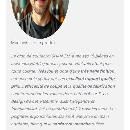
couteaux et bloc de bois
amovible. Couteau à
steak amovible : différent
du bloc de couteaux
intégré et du bloc de
couteaux en plastique
bon marché sur le
Mon avis sur ce produit
marché, notre bloc de
couteaux en bois
Le bloc de couteaux SHAN ZU, avec ses 16 pièces en
d'acacia dispose d'une
acier inoxydable japonais, est un véritable atout pour
section de bloc de
toute cuisine.
Très joli
et doté d’une
très belle finition
,
couteaux à steak
cet ensemble séduit par son
excellent rapport qualité-
séparée, de sorte que
vous pouvez placer les 6
prix
. L’
efficacité de coupe
et la
qualité de fabrication
couteaux à steak
sont irréprochables, toutes deux notées 5 sur 5. Le
individuellement où vous
design
de cet ensemble, alliant élégance et
vous sentez à l'aise, ce
fonctionnalité, est un véritable plaisir pour les yeux. Les
qui est une combinaison.
de praticité et
poignées ergonomiques assurent une prise en main
d'ornement. Affûtage
agréable, bien que le
confort du manche
puisse
inégalé : cet ensemble de