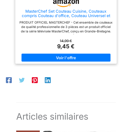
antibactérien et antiadhésif,
Une esthétique raffinée,
apportant une touche moderne à
une incroyable rétention
MasterChef Set Couteau Cuisine, Couteaux
votre cuisine. POIGNÉES EN
compris Couteau d'office, Couteau Universel et
CAOUTCHOUC
des bords et des
Couteau de Chef, Acier Inoxydable, Revêtement
ANTIDÉRAPANTES AVEC EFFET
PRODUIT OFFICIEL MASTERCHEF - Cet ensemble de couteaux
performances inégalées
Antiadhésif, Manche Ergonomique
TACTILE - Les poignées noires
de qualité professionnelle de 3 pièces est un produit officiel
sont les facteurs clés de
en caoutchouc avec effet tactile
de la série télévisée MasterChef, conçu en Grande-Bretagne.
et antidérapant offrent une prise
sa popularité sur le
ENSEMBLE DE COUTEAUX DE 3 PIÈCES - Ensemble de trois
sûre et confortable, avec des
couteaux de cuisine en acier inoxydable aiguisés pour
14,99 €
marché. SIGNIFICATION
logotypes MasterChef gravés à
effectuer les tâches quotidiennes de préparation, de tranchage
9,45 €
la base de la poignée du
DE GENBU : La tortue
et de découpe comme un professionnel. L'ensemble comprend
couteau. FACILE À NETTOYER -
1x couteau de cuisine, 1x couteau utilitaire, 1x couteau de chef.
noire, connue au Japon
La structure en forme de
LAMES AFFÛTÉES À LA MAIN - Les lames en acier inoxydable
sous le nom de Genbu
spaghetti du bloc est amovible
de haute qualité sont affûtées à la main pour une netteté de
et facile à nettoyer, avec des
(げんぶ), est l'un des
rasoir durable, permettant de réaliser sans effort les tâches
trous de drainage à la base du
quotidiennes en cuisine. LAMES ANTIADHÉSIVES - Les lames
quatre esprits gardiens
bloc pour améliorer l'hygiène. Il
en acier inoxydable sont revêtues d'un revêtement antiadhésif
est recommandé de laver le
qui protègent Kyoto et
et antibactérien pour plus de confort et une résistance accrue à
bloc à la main avec du savon et
la corrosion, leur donnant une finition mate unique. POIGNÉES
on dit qu'elle protège la
de l'eau chaude pour garantir la
ERGONOMIQUES - Poignées ergonomiques pour une prise
ville au nord. Représenté
durabilité maximale et la qualité
équilibrée et confortable. Les poignées noires soft-touch
des couteaux.
par le sanctuaire Kenkun,
donnent un look contemporain en combinaison avec les lames
de couteau noires mates.
situé au sommet du
mont Funaoka à Kyoto.
Articles similaires
SHAN ZU vise à apporter
cette merveilleuse
bénédiction à nos