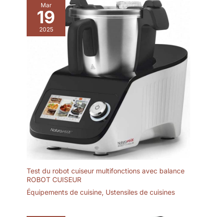
clients. BOÎTE CADEAU
Mar
19
ÉLÉGANTE &
ACCOMPAGNEMENT
2025
ATTENTIF: Présenté
dans une boîte cadeau
de qualité, idéal pour
offrir lors d’occasions
spéciales comme Noël, la
fête des Pères, la fête
des Mères ou les
anniversaires. En cas de
question ou de besoin,
notre équipe reste à
votre écoute à tout
moment.
Test du robot cuiseur multifonctions avec balance
ROBOT CUISEUR
Équipements de cuisine
,
Ustensiles de cuisines