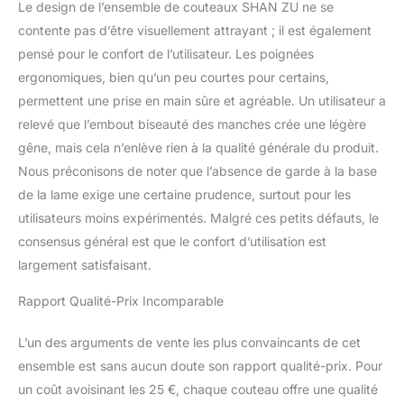
Le design de l’ensemble de couteaux SHAN ZU ne se
l'artisanat de précision.
contente pas d’être visuellement attrayant ; il est également
Son design est un
mélange parfait de
pensé pour le confort de l’utilisateur. Les poignées
mythologie traditionnelle
ergonomiques, bien qu’un peu courtes pour certains,
et d'éléments modernes.
permettent une prise en main sûre et agréable. Un utilisateur a
Une esthétique raffinée,
relevé que l’embout biseauté des manches crée une légère
une incroyable rétention
gêne, mais cela n’enlève rien à la qualité générale du produit.
des bords et des
performances inégalées
Nous préconisons de noter que l’absence de garde à la base
sont les facteurs clés de
de la lame exige une certaine prudence, surtout pour les
sa popularité sur le
utilisateurs moins expérimentés. Malgré ces petits défauts, le
marché. SIGNIFICATION
consensus général est que le confort d’utilisation est
DE GENBU : La tortue
noire, connue au Japon
largement satisfaisant.
sous le nom de Genbu
(げんぶ), est l'un des
Rapport Qualité-Prix Incomparable
quatre esprits gardiens
qui protègent Kyoto et
L’un des arguments de vente les plus convaincants de cet
on dit qu'elle protège la
ensemble est sans aucun doute son rapport qualité-prix. Pour
ville au nord. Représenté
un coût avoisinant les 25 €, chaque couteau offre une qualité
par le sanctuaire Kenkun,