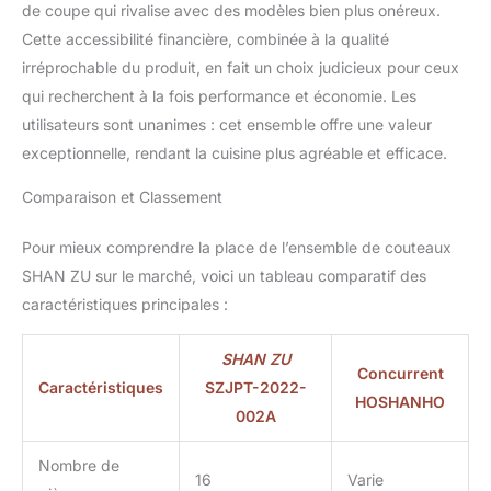
de coupe qui rivalise avec des modèles bien plus onéreux.
situé au sommet du
mont Funaoka à Kyoto.
Cette accessibilité financière, combinée à la qualité
SHAN ZU vise à apporter
irréprochable du produit, en fait un choix judicieux pour ceux
cette merveilleuse
qui recherchent à la fois performance et économie. Les
bénédiction à nos
utilisateurs sont unanimes : cet ensemble offre une valeur
clients. BOÎTE CADEAU
ÉLÉGANTE &
exceptionnelle, rendant la cuisine plus agréable et efficace.
ACCOMPAGNEMENT
ATTENTIF: Présenté
Comparaison et Classement
dans une boîte cadeau
de qualité, idéal pour
Pour mieux comprendre la place de l’ensemble de couteaux
offrir lors d’occasions
SHAN ZU sur le marché, voici un tableau comparatif des
spéciales comme Noël, la
caractéristiques principales :
fête des Pères, la fête
des Mères ou les
anniversaires. En cas de
SHAN ZU
Concurrent
question ou de besoin,
Caractéristiques
SZJPT-2022-
HOSHANHO
notre équipe reste à
002A
votre écoute à tout
moment.
Nombre de
16
Varie