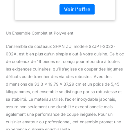
couteaux comprend un
Acier Inoxydable
couteau de chef de 20,3
Japonais Avec Bloc
cm, un couteau Santoku
Amovible et
de 17,8 cm, un couteau à
PoignéE
pain de 20,3 cm, un
Ergonomique K133-
Un Ensemble Complet et Polyvalent
couteau à trancher de
Série Genbu
20,3 cm, un couteau à
filet de 17,8 cm, un
L’ensemble de couteaux SHAN ZU, modèle SZJPT-2022-
couteau utilitaire de 15,2
002A, est bien plus qu’un simple ajout à votre cuisine. Ce bloc
cm, un couteau d'office
de couteaux de 16 pièces est conçu pour répondre à toutes
de 9,5 cm, des couteaux
les exigences culinaires, qu’il s’agisse de couper des légumes
à steak de 11,4 cm. Lot
de 6, ciseaux de cuisine,
délicats ou de trancher des viandes robustes. Avec des
tige d'affûtage de
dimensions de 33,3 x 19,79 x 37,29 cm et un poids de 5,45
couteaux et bloc de bois
kilogrammes, cet ensemble se distingue par sa robustesse et
amovible. Couteau à
sa stabilité. Le matériau utilisé, l’acier inoxydable japonais,
steak amovible : différent
du bloc de couteaux
assure non seulement une durabilité exceptionnelle mais
intégré et du bloc de
également une performance de coupe inégalée. Pour un
couteaux en plastique
cuisinier amateur ou professionnel, cet ensemble promet une
bon marché sur le
expérience culinaire enrichissante.