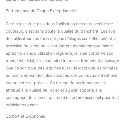
marché, notre bloc de
couteaux en bois
Performance de Coupe Exceptionnelle
d'acacia dispose d'une
section de bloc de
Ce qui ressort le plus dans l’utilisation de cet ensemble de
couteaux à steak
séparée, de sorte que
couteaux, c’est sans doute la qualité du tranchant. Les avis
vous pouvez placer les 6
des utilisateurs ne tarissent pas d’éloges sur l’efficacité et la
couteaux à steak
précision de la coupe. Un utilisateur mentionne que même
individuellement où vous
après trois ans d’utilisation régulière, la lame conserve son
vous sentez à l'aise, ce
qui est une combinaison.
tranchant initial, éliminant ainsi le besoin fréquent d’aiguisage.
de praticité et
Que ce soit pour des légumes aussi délicats que les tomates
d'ornement. Affûtage
ou pour des viandes plus coriaces, ces couteaux offrent une
inégalé : cet ensemble de
coupe nette et précise. Ce niveau de performance est
couteaux japonais sort
attribué à la qualité de l’acier et au soin apporté à la
avant les processus de
fabrication
conception de la lame, qui reste un critère essentiel pour tout
indispensables en 32
cuisinier exigeant.
étapes, l'incroyable
netteté provient de notre
Confort et Ergonomie
concentration sur
chaque étape de