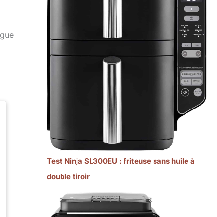
ngue
Test Ninja SL300EU : friteuse sans huile à
double tiroir