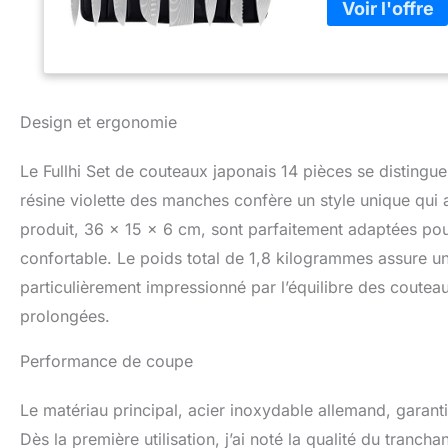
3,5". 3 protecteur
gants anti - coupu
cadeau. Que ce soi
vos besoins. La p
du coussin offre 
antidérapante mai
Design et ergonomie
humide, ce qui re
incroyablement tr
Le Fullhi Set de couteaux japonais 14 pièces se disting
faciles à entreten
en carbone et est
résine violette des manches confère un style unique qui a
à la corrosion. 
produit, 36 x 15 x 6 cm, sont parfaitement adaptées pour
avancées des cuis
confortable. Le poids total de 1,8 kilogrammes assure u
défauts du fabrican
Disponible bloc d
particulièrement impressionné par l’équilibre des couteau
de cuisine est en 
prolongées.
bonne résistance
de la lame confort
Performance de coupe
Le matériau principal, acier inoxydable allemand, garanti
Dès la première utilisation, j’ai noté la qualité du tran