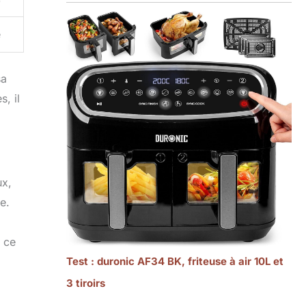
e
sa
, il
ux,
e.
, ce
Test : duronic AF34 BK, friteuse à air 10L et
3 tiroirs