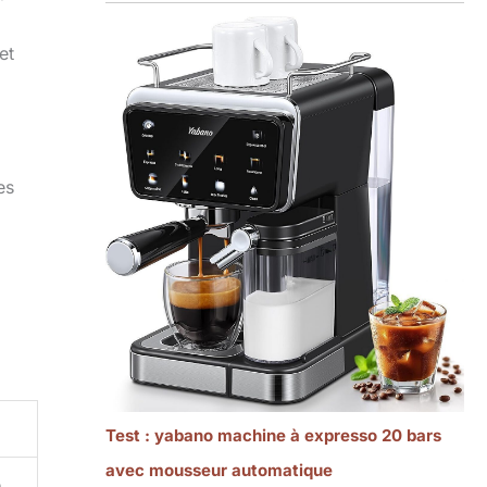
et
es
Test : yabano machine à expresso 20 bars
avec mousseur automatique
e