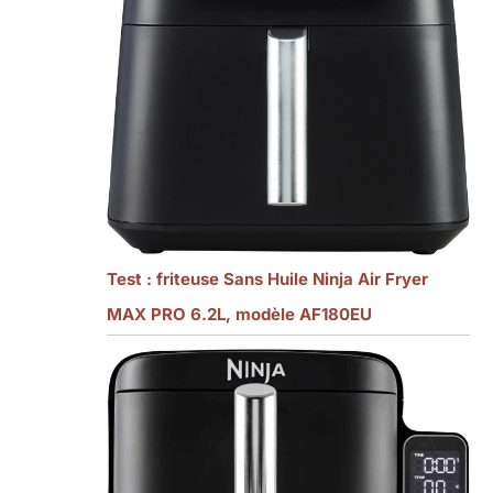
Test : friteuse Sans Huile Ninja Air Fryer
MAX PRO 6.2L, modèle AF180EU