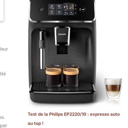
leur
été
Test de la Philips EP2220/10 : expresso auto
es.
au top !
uper