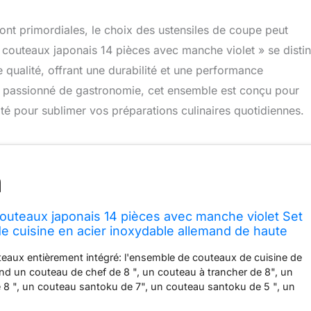
sont primordiales, le choix des ustensiles de coupe peut
de couteaux japonais 14 pièces avec manche violet » se disti
qualité, offrant une durabilité et une performance
n passionné de gastronomie, cet ensemble est conçu pour
ité pour sublimer vos préparations culinaires quotidiennes.
 couteaux japonais 14 pièces avec manche violet Set
e cuisine en acier inoxydable allemand de haute
eaux entièrement intégré: l'ensemble de couteaux de cuisine de
d un couteau de chef de 8 ", un couteau à trancher de 8", un
 8 ", un couteau santoku de 7", un couteau santoku de 5 ", un
de 7", un couteau universel de 5 "et un couteau à viande de