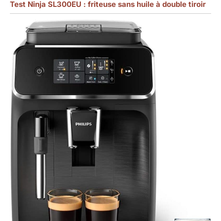
Test Ninja SL300EU : friteuse sans huile à double tiroir