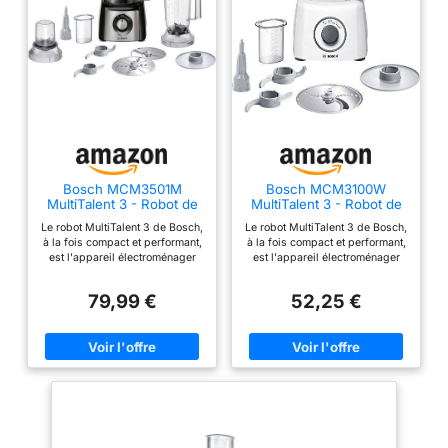
Bosch MCM3501M
Bosch MCM3100W
MultiTalent 3 - Robot de
MultiTalent 3 - Robot de
cuisine, Puissant moteur,
cuisine, puissant moteur
Le robot MultiTalent 3 de Bosch,
Le robot MultiTalent 3 de Bosch,
Blender
à la fois compact et performant,
à la fois compact et performant,
est l'appareil électroménager
est l'appareil électroménager
qui vous permettra de réussir
qui vous permettra de réussir
toutes vos préparations et
toutes vos préparations et
79,99 €
52,25 €
recettes, même les plus
recettes, même les plus
exigeantes Hautement
exigeantes Son format
polyvalent : le robot est doté de
extrêmement compact le rend
plus de 50 fonctions dont
adapté même aux cuisines les
fouetter, mélanger, battre, mixer,
plus petites / Installation facile
hacher, mélanger, pétrir... /
des accessoires grâce au
Grande puissance de 800 W Le
marquage malin Hautement
robot est équipé d'une fonction
polyvalent : le robot est doté de
moulin à café pour moudre
plus de 20 fonctions dont
grains de café et épices /
fouetter, mélanger, battre, mixer,