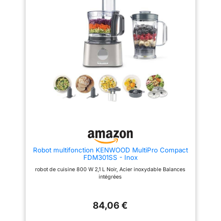
Couteau multifonction
mélanger ou râper ; Grande
MultiLevel6 doté de 3 doubles
puissance de 800 W La grande
lames La grande capacité du
capacité du bol de 2,3 L permet
bol de 2,3 L permet de préparer
de préparer jusqu'à 0,8 kg de
jusqu'à 0,8 kg de pâte à gâteau
pâte à gâteau ; Couteau
/ Mini-hachoir avec 4 lames
multifonctions inox et disque
inox pour hacher des petites
réversible pour râper et émincer
quantités de viande Livraison : 1
Livraison : 1 x Bosch MultiTalent
x Bosch MultiTalent 3 robot de
3 robot de cuisine ; Robot
cuisine / Robot multifonctions
multifonctions pour réaliser plus
pour réaliser plus de 50 tâches
de 20 tâches différentes ; Avec
différentes / Avec accessoires
accessoires de série ; Couleur :
de série / Couleur : Noir/Inox
Blanc/Gris
brossé
Robot multifonction KENWOOD MultiPro Compact
FDM301SS - Inox
robot de cuisine 800 W 2,1 L Noir, Acier inoxydable Balances
intégrées
84,06 €