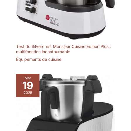
Test du Silvercrest Monsieur Cuisine Edition Plus :
multifonction incontournable
Équipements de cuisine
Mar
19
2025