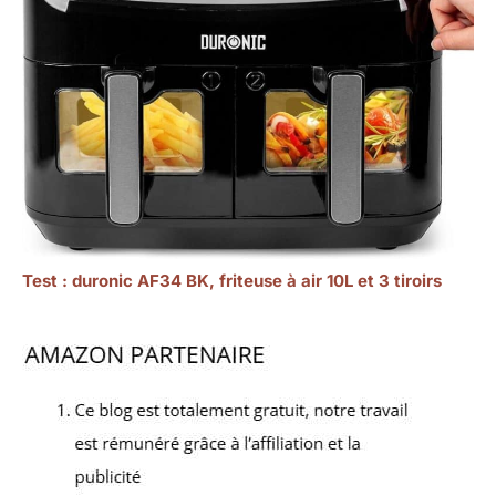
Test : duronic AF34 BK, friteuse à air 10L et 3 tiroirs