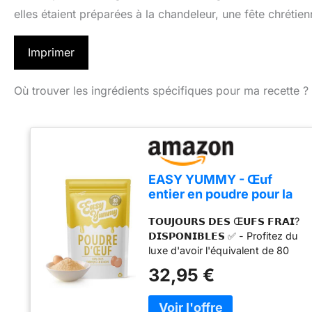
elles étaient préparées à la chandeleur, une fête chrétien
Imprimer
Où trouver les ingrédients spécifiques pour ma recette ?
EASY YUMMY - Œuf
entier en poudre pour la
cuisine (1kg), 100%
𝗧𝗢𝗨𝗝𝗢𝗨𝗥𝗦 𝗗𝗘𝗦 Œ𝗨𝗙𝗦 𝗙𝗥𝗔𝗜?
d'œuf en poudre
𝗗𝗜𝗦𝗣𝗢𝗡𝗜𝗕𝗟𝗘𝗦 ✅ - Profitez du
luxe d'avoir l'équivalent de 80
œufs frais à portée de main à
32,95 €
tout moment. Notre poudre
d'œufs déshydratés vous
garantit de ne jamais manquer