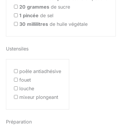
20
grammes
de sucre
1
pincée
de sel
30
millilitres
de huile végétale
Ustensiles
poêle antiadhésive
fouet
louche
mixeur plongeant
Préparation