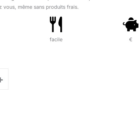
 vous, même sans produits frais.
facile
€
+