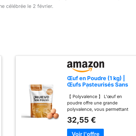
ne célébrée le 2 février.
Œuf en Poudre (1 kg) |
Œufs Pasteurisés Sans
Gluten | Œuf Déshydraté
【 Polyvalence 】 L'œuf en
| Sans Additifs | Produits
poudre offre une grande
Sans Lactose |
polyvalence, vous permettant
Présentation en Sachet
de l'utiliser dans une large
Zip
32,55 €
variété de recettes. Des plats
salés aux desserts sucrés, il
s'adapte à toutes les