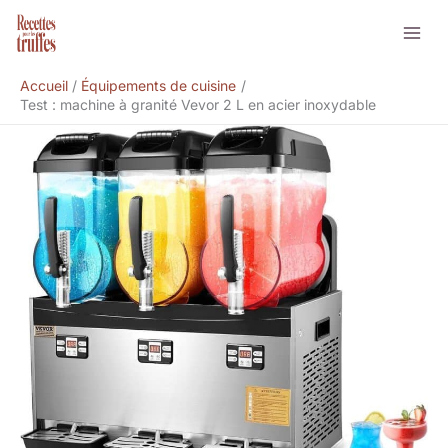
Aller
Rechercher
au
contenu
Accueil
Équipements de cuisine
Test : machine à granité Vevor 2 L en acier inoxydable