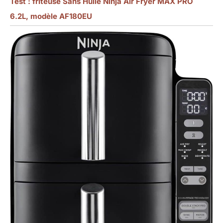
Test : friteuse Sans Huile Ninja Air Fryer MAX PRO
6.2L, modèle AF180EU