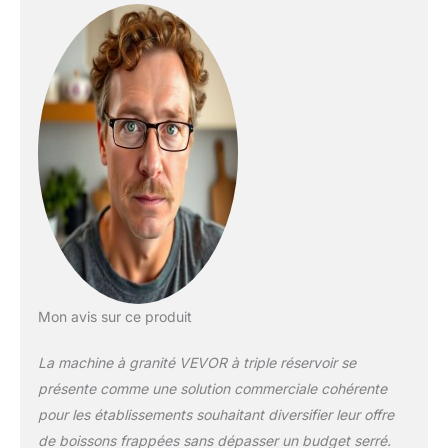
pour les particuliers.
Cafés Bars
La capacité réelle du
réservoir est de 2 L,
tandis que le repère 2
L (boisson fraîche) /
1,5 L (granité) sur le
réservoir correspond
au volume maximal
recommandé pour le
remplissage de
liquide, le repère
minimal étant de 1 L 6
programmes
préréglés : Plus
besoin d'ajouter de
Mon avis sur ce produit
glaçons ni de pré-
refroidir les
La machine à granité VEVOR à triple réservoir se
ingrédients. Grâce à
présente comme une solution commerciale cohérente
ces six programmes
préréglés, préparez
pour les établissements souhaitant diversifier leur offre
facilement vos
de boissons frappées sans dépasser un budget serré.