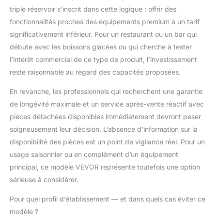
idéaux jusqu'à 12
triple réservoir s’inscrit dans cette logique : offrir des
heures. Remarque : Le
fonctionnalités proches des équipements premium à un tarif
temps de préparation
significativement inférieur. Pour un restaurant ou un bar qui
dépend de la
débute avec les boissons glacées ou qui cherche à tester
température ambiante
et ne dépasse pas 1
l’intérêt commercial de ce type de produit, l’investissement
heure Facile à nettoyer
reste raisonnable au regard des capacités proposées.
: Cette machine à
boissons glacées est
En revanche, les professionnels qui recherchent une garantie
dotée d'un mode
de longévité maximale et un service après-vente réactif avec
autonettoyant pour un
pièces détachées disponibles immédiatement devront peser
entretien facile. Pour un
soigneusement leur décision. L’absence d’information sur la
nettoyage en
profondeur, il suffit de
disponibilité des pièces est un point de vigilance réel. Pour un
déverrouiller la poignée
usage saisonnier ou en complément d’un équipement
arrière, de retirer le
principal, ce modèle VEVOR représente toutefois une option
corps et les pièces,
sérieuse à considérer.
puis de les rincer à
l'eau ou de les mettre
Pour quel profil d’établissement — et dans quels cas éviter ce
au lave-vaisselle. De
plus, elle est dotée
modèle ?