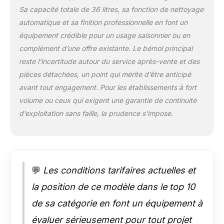
granités préférés :
Sa capacité totale de 36 litres, sa fonction de nettoyage
granité, granité
automatique et sa finition professionnelle en font un
aromatisé, milkshake,
jus glacé, frappé et
équipement crédible pour un usage saisonnier ou en
boissons froides.
complément d’une offre existante. Le bémol principal
Veuillez noter que la
reste l’incertitude autour du service après-vente et des
teneur en sucre doit
pièces détachées, un point qui mérite d’être anticipé
être supérieure à 6 %
et que la teneur en
avant tout engagement. Pour les établissements à fort
alcool doit être
volume ou ceux qui exigent une garantie de continuité
comprise entre 4 %
d’exploitation sans faille, la prudence s’impose.
et 16 %. Ne préparez
pas de granité sans
sucre Granité en une
seule touche : Versez
simplement le liquide,
💬
Les conditions tarifaires actuelles et
sélectionnez un
programme et laissez
la position de ce modèle dans le top 10
la magie opérer. Vous
de sa catégorie en font un équipement à
pouvez également
personnaliser le
évaluer sérieusement pour tout projet
mode granité pour