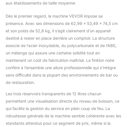
aux établissements de taille moyenne
réelle du réservoir est
de 2 L, tandis que le
Dès le premier regard, la machine VEVOR impose sa
repère 2 L (boisson
fraîche) / 1,5 L (granité)
présence. Avec ses dimensions de 62,99 x 53,49 x 74,5 cm
sur le réservoir
et son poids de 52,8 kg, il s’agit clairement d’un appareil
correspond au volume
destiné à rester en place derrière un comptoir. La structure
maximal recommandé
associe de l’acier inoxydable, du polycarbonate et de l’ABS,
pour le remplissage de
liquide, le repère
un mélange qui assure une certaine solidité tout en
minimal étant de 1 L 6
maintenant un coût de fabrication maîtrisé. La finition noire
programmes préréglés
confère à l’ensemble une allure professionnelle qui s’intègre
: Plus besoin d'ajouter
sans difficulté dans la plupart des environnements de bar ou
de glaçons ni de pré-
refroidir les ingrédients.
de restauration.
Grâce à ces six
Les trois réservoirs transparents de 12 litres chacun
programmes préréglés,
préparez facilement
permettent une visualisation directe du niveau de boisson, ce
vos granités préférés :
qui facilite la gestion du service en plein coup de feu. La
granité, granité
robustesse générale de la machine semble cohérente avec les
aromatisé, milkshake,
standards attendus pour ce segment de prix, même si la
jus glacé, frappé et