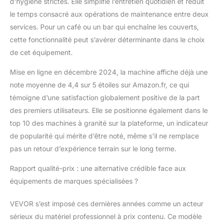
poignée ergonomique
d’hygiène strictes. Elle simplifie l’entretien quotidien et réduit
assure un confort
le temps consacré aux opérations de maintenance entre deux
d'utilisation optimal,
services. Pour un café ou un bar qui enchaîne les couverts,
simplifiant le
cette fonctionnalité peut s’avérer déterminante dans le choix
remplissage et le
de cet équipement.
versement
Refroidissement rapide
Mise en ligne en décembre 2024, la machine affiche déjà une
: Grâce à son puissant
compresseur, notre
note moyenne de 4,4 sur 5 étoiles sur Amazon.fr, ce qui
machine à granité
témoigne d’une satisfaction globalement positive de la part
prépare de délicieuses
des premiers utilisateurs. Elle se positionne également dans le
boissons glacées en
top 10 des machines à granité sur la plateforme, un indicateur
seulement 15 à 60
minutes. Équipée de
de popularité qui mérite d’être noté, même s’il ne remplace
pales rotatives à 360°,
pas un retour d’expérience terrain sur le long terme.
elle congèle
uniformément le
Rapport qualité-prix : une alternative crédible face aux
liquide, lui conférant
équipements de marques spécialisées ?
une texture
parfaitement lisse tout
VEVOR s’est imposé ces dernières années comme un acteur
en maintenant une
sérieux du matériel professionnel à prix contenu. Ce modèle
température et un goût