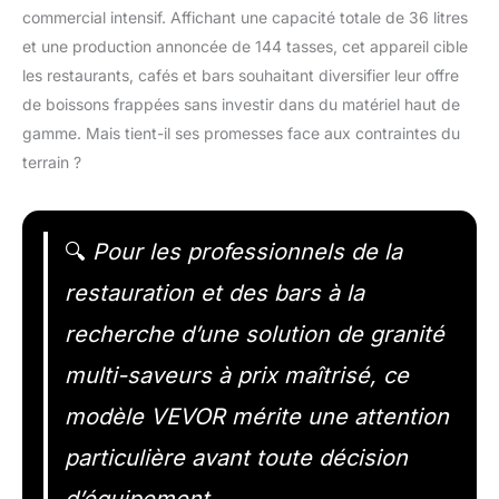
commercial intensif. Affichant une capacité totale de 36 litres
et une production annoncée de 144 tasses, cet appareil cible
les restaurants, cafés et bars souhaitant diversifier leur offre
de boissons frappées sans investir dans du matériel haut de
gamme. Mais tient-il ses promesses face aux contraintes du
terrain ?
🔍
Pour les professionnels de la
restauration et des bars à la
recherche d’une solution de granité
multi-saveurs à prix maîtrisé, ce
modèle VEVOR mérite une attention
particulière avant toute décision
d’équipement.