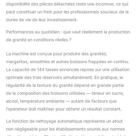
boissons froides.
disponibilité des pièces détachées reste une inconnue, ce qui
Veuillez noter que la
peut constituer un frein pour les professionnels soucieux de la
teneur en sucre doit
durée de vie de leur investissement.
être supérieure à 6 %
et que la teneur en
Performances au quotidien : que vaut réellement la production
alcool doit être
de granité en conditions réelles ?
comprise entre 4 % et
16 %. Ne préparez pas
La machine est conçue pour produire des granités,
de granité sans sucre
Granité en une seule
margaritas, smoothies et autres boissons frappées en continu.
touche : Versez
La capacité de 144 tasses annoncée repose sur une utilisation
simplement le liquide,
optimale des trois réservoirs simultanément. En pratique, la
sélectionnez un
régularité de la texture du granité dépend en grande partie
programme et laissez la
magie opérer. Vous
de la composition des boissons utilisées — teneur en sucre,
pouvez également
alcool, température ambiante — autant de facteurs que
personnaliser le mode
l’opérateur doit maîtriser pour obtenir un résultat constant.
granité pour obtenir un
résultat plus épais ou
La fonction de nettoyage automatique représente un atout
plus liquide que les
non négligeable pour les établissements soumis aux normes
valeurs prédéfinies. La