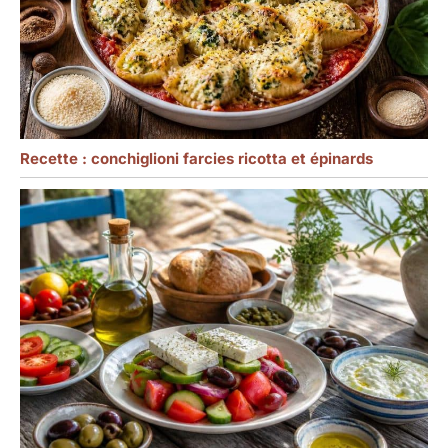
plaque propre comme
neuve,ce qui le rend plus
sans soucis à utiliser.
Recette : conchiglioni farcies ricotta et épinards