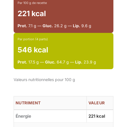
Par 100 g de recette
221 kcal
Prot.
7.1 g —
Gluc.
26.2 g —
Lip.
9.6 g
Par portion (4 parts)
546 kcal
Prot.
17.5 g —
Gluc.
64.7 g —
Lip.
23.9 g
Valeurs nutritionnelles pour 100 g
NUTRIMENT
VALEUR
Énergie
221 kcal