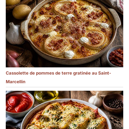
collisions et aux chutes
dans l'utilisation
quotidienne, sans crainte
de se briser. Compatible
avec le lave-vaisselle,
facile à nettoyer et rapide
: il peut être
complètement mis dans
le lave-vaisselle pour le
nettoyage,éliminant les
étapes fastidieuses du
lavage à la main, vous
Cassolette de pommes de terre gratinée au Saint-
permettant d'avoir plus
de temps pour vous
Marcellin
détendre après les repas.
Dans le même temps, le
matériau est résistant à
la chaleur, et il n'est pas
facile de retenir les
taches et les odeurs
après le nettoyage,
gardant la surface de la