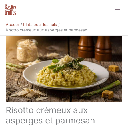
Aller
Rechercher
au
contenu
Accueil
Plats pour les nuls
Risotto crémeux aux asperges et parmesan
Risotto crémeux aux
asperges et parmesan