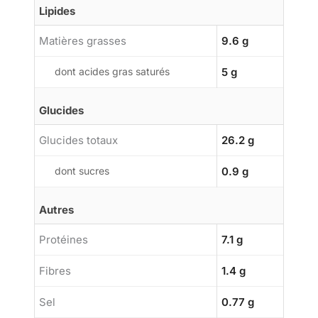
Lipides
Matières grasses
9.6 g
dont acides gras saturés
5 g
Glucides
Glucides totaux
26.2 g
dont sucres
0.9 g
Autres
Protéines
7.1 g
Fibres
1.4 g
Sel
0.77 g