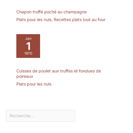
harmonieux et beau,
Chapon truffé poché au champagne
améliorant l'atmosphère
générale de la salle à
Plats pour les nuls
,
Recettes plats tout au four
manger et rendant votre
table à manger plus
élégante. Conception
Jan
1
polyvalente et pratique,
répondant à divers
1970
besoins diététiques : Cet
ensemble de assiettes à
pâtes noir en 6 pièces
Cuisses de poulet aux truffes et fondues de
n'est pas seulement un
poireaux
choix idéal pour servir
Plats pour les nuls
des nouilles, mais peut
également facilement
manipuler divers aliments
tels que les salades et les
soupes. Que ce soit pour
les repas quotidiens de
famille, les
rassemblements d'amis