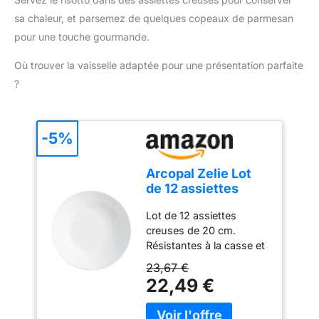
sa chaleur, et parsemez de quelques copeaux de parmesan
pour une touche gourmande.
Où trouver la vaisselle adaptée pour une présentation parfaite
?
-5%
Arcopal Zelie Lot
de 12 assiettes
creuses en verre
Lot de 12 assiettes
opale extra
creuses de 20 cm.
résistant Blanc 20
Résistantes à la casse et
cm
aux ébréchures, passent
23,67 €
au lave-vaisselle,
22,49 €
résistantes aux
changements de