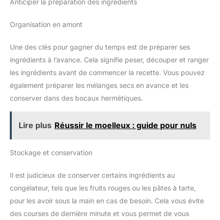
Anticiper la préparation des ingrédients
gâteau convient à la cuisson de gâteaux, à la fabrication de
gâteaux mousse, de pain, de biscuits, de chocolat et autres.
Occasions multiples : les ensembles de moules à gâteaux
Organisation en amont
conviennent aux professionnels et aux boulangers amateurs
pour réaliser des gâteaux d'anniversaire, de remise de
diplôme ou de mariage de différentes tailles.
Une des clés pour gagner du temps est de préparer ses
ingrédients à l’avance. Cela signifie peser, découper et ranger
les ingrédients avant de commencer la recette. Vous pouvez
également préparer les mélanges secs en avance et les
conserver dans des bocaux hermétiques.
Lire plus
Réussir le moelleux : guide pour nuls
Stockage et conservation
Il est judicieux de conserver certains ingrédients au
congélateur, tels que les fruits rouges ou les pâtes à tarte,
pour les avoir sous la main en cas de besoin. Cela vous évite
des courses de dernière minute et vous permet de vous