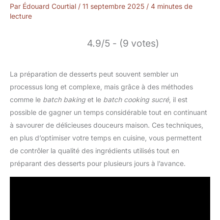
Par
Édouard Courtial
/
11 septembre 2025
/
4 minutes de
lecture
4.9/5 - (9 votes)
La préparation de desserts peut souvent sembler un
processus long et complexe, mais grâce à des méthodes
comme le
batch baking
et le
batch cooking sucré
, il est
possible de gagner un temps considérable tout en continuant
à savourer de délicieuses douceurs maison. Ces techniques,
en plus d’optimiser votre temps en cuisine, vous permettent
de contrôler la qualité des ingrédients utilisés tout en
préparant des desserts pour plusieurs jours à l’avance.