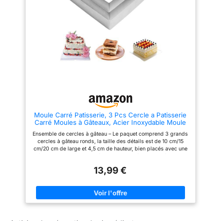
en forme de doigt, mini-
trop près des résistances du
gâteaux, barres de chocolat,
four), cette matière permet un
bombes grasses, glaçons,
démoulage express sans
crayons, friandises pour chiens,
aucune matière grasse
bandes d’éclair, croquettes,
DIMENSIONS : Ce moule à
bâtonnets de jus glacés,
gâteau en forme de tablette
biscuits, gâteaux, etc Taille du
mesure 24,5 x 22 x 3,8 cm, cela
produit : Chaque moule mesure
est idéal pour réaliser des
26 * 9,5 * 2 cm / 10 * 3,7 * 0,7
croques tablettes, la découpe
pouces, la taille de la cavité
du croque est enfantine grâce
unique est de 7,7 * 1,8 cm / 3 *
au motif du moule UTILISATION
0,7 pouces, le volume est de 20
: Laissez tremper ce moule
ml / 0,7 oz / 4 cuillères à café
tablette dans l'eau chaude
par cavité
savonneuse, puis frotter avec
une éponge douce non-
Moule Carré Patisserie, 3 Pcs Cercle a Patisserie
abrasive, ou bien le passer au
Carré Moules à Gâteaux, Acier Inoxydable Moule
lave-vaisselle, ce moule à
Entremet, Cadre Patisserie Rectangulaire 10/15/20
gâteaux est fragile mais se
Ensemble de cercles à gâteau – Le paquet comprend 3 grands
Cm, Cadre de Cuisson pour Mousse Dessert
nettoie très facilement à la main,
cercles à gâteau ronds, la taille des détails est de 10 cm/15
la chaleur du lave-vaisselle
cm/20 cm de large et 4,5 cm de hauteur, bien placés avec une
peut décoller la partie rigide
boîte de couleur forte. Matériaux de qualité – Fabriqué en acier
inoxydable de qualité supérieure, solide et conserve sa forme,
13,99 €
également antirouille, l'ensemble de moules à anneaux à
gâteau peut être réutilisé, facile à nettoyer, résistant aux hautes
températures. Idée d'utilisation : à utiliser comme moule à
crêpes, ou pour couper de la pâte à biscuits, du fondant, des
fruits mous, du pain, des sandwichs, du fromage, de l'argile
artisanale, des crumpets, des tartes, des canapés, des
beignets, des légumes. Utilisations multiples : le cercle à