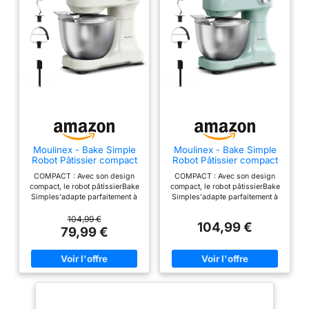
Moulinex - Bake Simple
Moulinex - Bake Simple
Robot Pâtissier compact
Robot Pâtissier compact
fouet, batteur et crochet
fouet, batteur et crochet
COMPACT : Avec son design
COMPACT : Avec son design
compact, le robot pâtissierBake
compact, le robot pâtissierBake
Simples'adapte parfaitement à
Simples'adapte parfaitement à
toutes les cuisines -
toutes les cuisines -
sataillen'est pas plus grande
sataillen'est pas plus grande
104,99 €
104,99 €
qu'une feuille de papier A4.
qu'une feuille de papier A4.
79,99 €
FACILE À UTILISER : Un seul
FACILE À UTILISER : Un seul
bouton facile à utiliser pour 12
bouton facile à utiliser pour 12
vitesses et une fonction
vitesses et une fonction
pulsepour répondre à tous vos
pulsepour répondre à tous vos
besoins en matière de
besoins en matière de
pâtisserie. S'ADAPTE ATOUS
pâtisserie. S'ADAPTE ATOUS
VOS BESOINS EN PÂTISSERIE :
VOS BESOINS EN PÂTISSERIE :