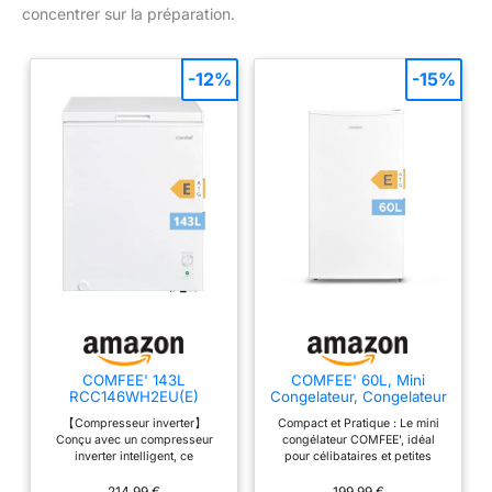
concentrer sur la préparation.
-12%
-15%
COMFEE' 143L
COMFEE' 60L, Mini
RCC146WH2EU(E)
Congelateur, Congelateur
Congélateur coffre
Tiroir, Monoporte, Blanc
【Compresseur inverter】
Compact et Pratique : Le mini
autonome, Blanc
Conçu avec un compresseur
congélateur COMFEE', idéal
inverter intelligent, ce
pour célibataires et petites
congélateur économise de
familles, offre un espace
l'énergie en ajustant
généreux pour conserver
214,99 €
199,99 €