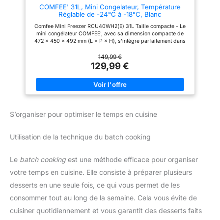
COMFEE' 31L, Mini Congelateur, Température
congélateur coffre dispose de
Réglable de -24°C à -18°C, Blanc
fonctionnalités ingénieuses
comme la porte flottante
Comfee Mini Freezer RCU40WH2(E) 31L Taille compacte - Le
(Hovering Door), vous évitant
mini congélateur COMFEE', avec sa dimension compacte de
ainsi de craindre qu'elle ne se
472 x 450 x 492 mm (L × P × H), s'intègre parfaitement dans
referme sur vous lorsque vous
le bureau, la chambre, l'hôtel ou la cuisine. Charnière de porte
sortez vos aliments. Il est
réversible et pieds réglables - La porte peut être installée pour
149,99 €
également équipé d'un panier
s’ouvrir à droite ou à gauche, ce qui lui permet de se placer
129,99 €
amovible pratique, idéal pour
dans n’importe quel coin de la pièce. Il est aussi est doté de
ranger vos provisions ou
deux pieds qui garantissent un nivellement horizontal.
facilement retirable lorsque non
Thermostat réglables - Le thermostat réglable de ce
nécessaire. 【Protection
congélateur 4 étoiles vous permet de maintenir vos aliments à
hivernale】 Ce congélateur peut
une température entre -24°C et -18°C. Gestion flexible de
fonctionner à des températures
l'espace - Les étagères amovibles vous permettent de placer
ambiantes allant jusqu'à -15°C,
S’organiser pour optimiser le temps en cuisine
des aliments grands ou irréguliers dans le congélateur.
ce qui le rend parfaitement
adapté aux garages et
dépendances. Ses pieds
Utilisation de la technique du batch cooking
réglables lui permettent de
rester stable même sur des sols
irréguliers.
Le
batch cooking
est une méthode efficace pour organiser
votre temps en cuisine. Elle consiste à préparer plusieurs
desserts en une seule fois, ce qui vous permet de les
consommer tout au long de la semaine. Cela vous évite de
cuisiner quotidiennement et vous garantit des desserts faits