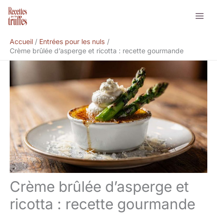
Aller
Rechercher
au
contenu
Accueil
Entrées pour les nuls
Crème brûlée d’asperge et ricotta : recette gourmande
Crème brûlée d’asperge et
ricotta : recette gourmande