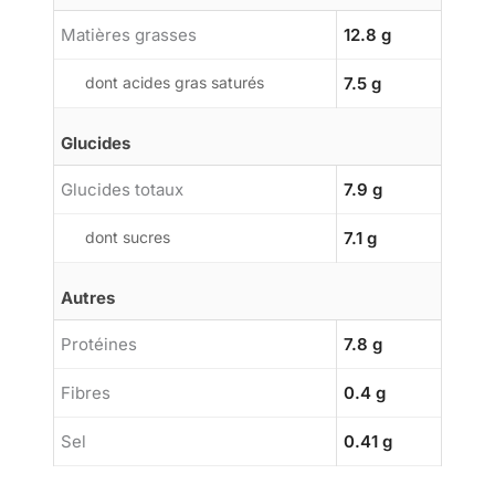
Matières grasses
12.8 g
dont acides gras saturés
7.5 g
Glucides
Glucides totaux
7.9 g
dont sucres
7.1 g
Autres
Protéines
7.8 g
Fibres
0.4 g
Sel
0.41 g