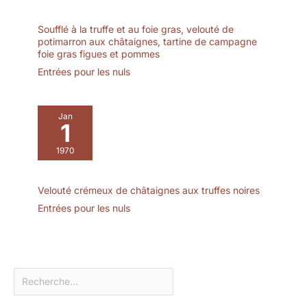
sécurité, le gaz butane
n'est pas fourni avec le
Soufflé à la truffe et au foie gras, velouté de
chalumeau de cuisine.
potimarron aux châtaignes, tartine de campagne
Vous devrez acheter
foie gras figues et pommes
séparément une bouteille
Entrées pour les nuls
de butane adaptée.
(Veuillez d'abord remplir
la bouteille avec une
Jan
1
petite quantité de butane
et la laisser reposer
1970
pendant 10 minutes
avant utilisation. Allumez
ensuite le chalumeau en
Velouté crémeux de châtaignes aux truffes noires
réglant le régulateur de
Entrées pour les nuls
débit sur un niveau
moyen.)