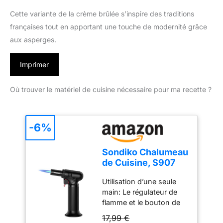
Cette variante de la crème brûlée s’inspire des traditions
françaises tout en apportant une touche de modernité grâce
aux asperges.
Imprimer
Où trouver le matériel de cuisine nécessaire pour ma recette ?
-6%
Sondiko Chalumeau
de Cuisine, S907
avec Jauge de
Utilisation d’une seule
Carburant, Briquet
main: Le régulateur de
Chalumeau
flamme et le bouton de
Rechargeable avec
verrouillage de la flamme
Verrouillage de
17,99 €