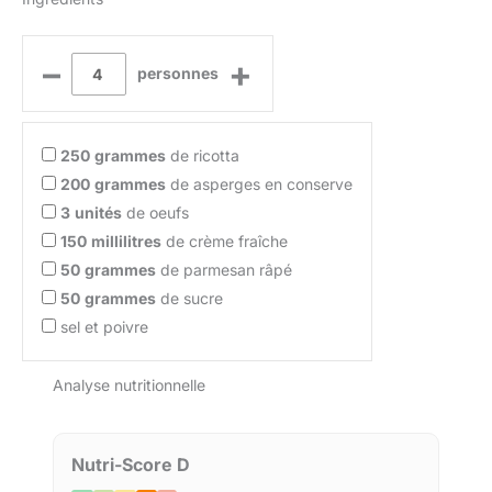
–
+
personnes
250
grammes
de ricotta
200
grammes
de asperges en conserve
3
unités
de oeufs
150
millilitres
de crème fraîche
50
grammes
de parmesan râpé
50
grammes
de sucre
sel et poivre
Analyse nutritionnelle
Nutri-Score D