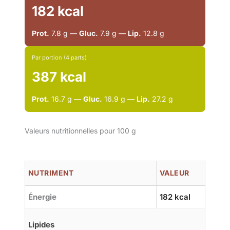
182 kcal
Prot.
7.8 g —
Gluc.
7.9 g —
Lip.
12.8 g
Par portion (4 parts)
387 kcal
Prot.
16.7 g —
Gluc.
16.9 g —
Lip.
27.2 g
Valeurs nutritionnelles pour 100 g
NUTRIMENT
VALEUR
Énergie
182 kcal
Lipides