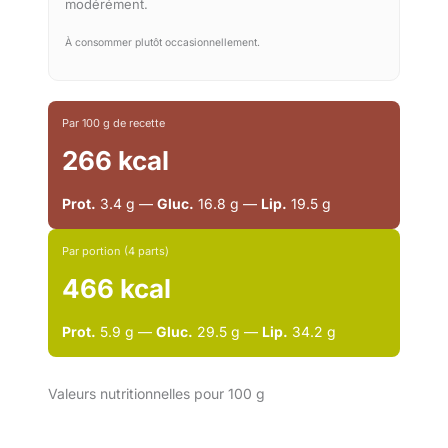
modérément.
À consommer plutôt occasionnellement.
Par 100 g de recette
266 kcal
Prot.
3.4 g —
Gluc.
16.8 g —
Lip.
19.5 g
Par portion (4 parts)
466 kcal
Prot.
5.9 g —
Gluc.
29.5 g —
Lip.
34.2 g
Valeurs nutritionnelles pour 100 g