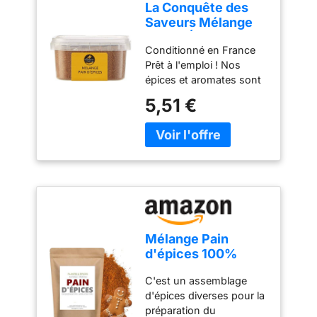
La Conquête des
Saveurs Mélange
Pain d'Épices 65 g
Conditionné en France
Prêt à l'emploi ! Nos
épices et aromates sont
rigoureusement
5,51 €
sélectionnés pour la
puissance de leurs
saveurs ! fabriqué en
France
Mélange Pain
d'épices 100%
Naturel- Sachet
C'est un assemblage
Fraîcheur
d'épices diverses pour la
Refermable (50g)
préparation du