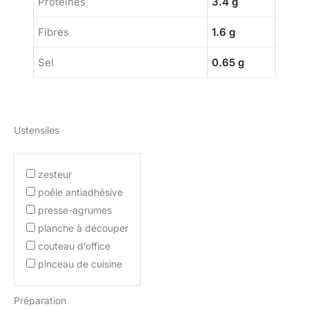
Protéines
3.4 g
Fibres
1.6 g
Sel
0.65 g
Ustensiles
zesteur
poêle antiadhésive
presse-agrumes
planche à découper
couteau d’office
pinceau de cuisine
Préparation