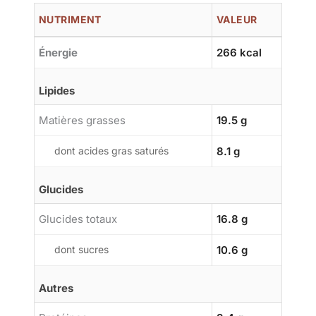
NUTRIMENT
VALEUR
Énergie
266 kcal
Lipides
Matières grasses
19.5 g
dont acides gras saturés
8.1 g
Glucides
Glucides totaux
16.8 g
dont sucres
10.6 g
Autres