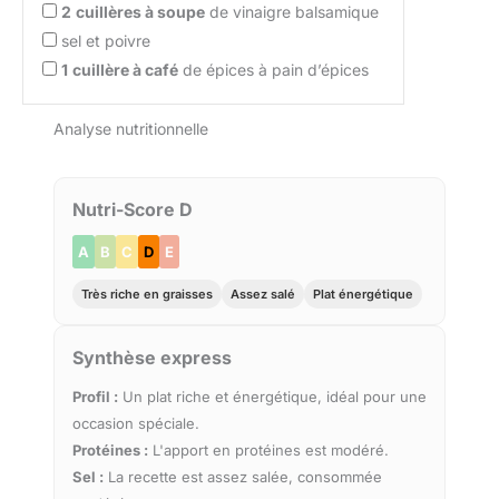
2
cuillères à soupe
de vinaigre balsamique
sel et poivre
1
cuillère à café
de épices à pain d’épices
Analyse nutritionnelle
Nutri-Score D
A
B
C
D
E
Très riche en graisses
Assez salé
Plat énergétique
Synthèse express
Profil :
Un plat riche et énergétique, idéal pour une
occasion spéciale.
Protéines :
L'apport en protéines est modéré.
Sel :
La recette est assez salée, consommée