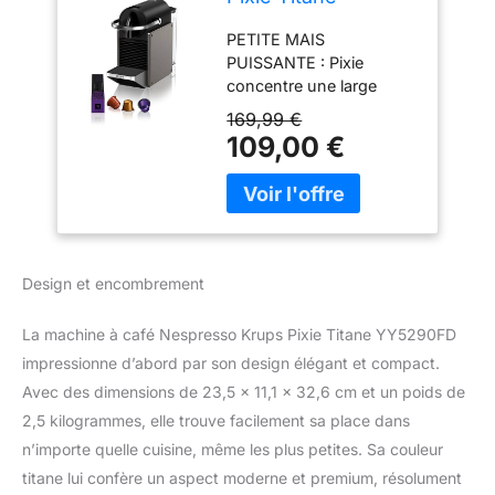
Machine à café
PETITE MAIS
Compacte & Kit de
PUISSANTE : Pixie
bienvenue
concentre une large
palette de fonctionnalités
169,99 €
au coeur d'une machine
109,00 €
étonnamment compacte
et design 2 LONGUEURS
DE TASSE : choisissez
entre un espresso et un
lungo STYLE
INDUSTRIEL : une
Design et encombrement
machine compacte et
intuitive pourvue d'un
La machine à café Nespresso Krups Pixie Titane YY5290FD
revêtement latéral en
impressionne d’abord par son design élégant et compact.
métal MODE ECONOMIE
D'ENERGIE: la machine
Avec des dimensions de 23,5 x 11,1 x 32,6 cm et un poids de
s'éteint
2,5 kilogrammes, elle trouve facilement sa place dans
automatiquement après
n’importe quelle cuisine, même les plus petites. Sa couleur
2 min d'inutilisation
titane lui confère un aspect moderne et premium, résolument
REPARABILITE 15 ANS