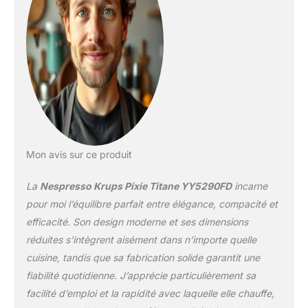
D'ENERGIE: la machine
s'éteint
automatiquement après
2 min d'inutilisation
REPARABILITE 15 ANS
AU JUSTE PRIX :
engagement de
réparabilité 15 ans au
juste prix grâce à notre
réseau de 6200
réparateurs dans le
Mon avis sur ce produit
monde, pour contribuer
à la protection de
La
Nespresso Krups Pixie Titane YY5290FD
incarne
l’environnement et à la
réduction des déchets
pour moi l’équilibre parfait entre élégance, compacité et
RECYCLAGE: toutes les
efficacité. Son design moderne et ses dimensions
capsules Nespresso
réduites s’intègrent aisément dans n’importe quelle
sont recyclables. Toutes
cuisine, tandis que sa fabrication solide garantit une
les capsules en
aluminium collectées par
fiabilité quotidienne. J’apprécie particulièrement sa
Nespresso sont
facilité d’emploi et la rapidité avec laquelle elle chauffe,
recyclées