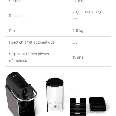
Couleur
Titane
23,5 x 11,1 x 32,6
Dimensions
cm
Poids
2,5 kg
Fonction arrêt automatique
Oui
Disponibilité des pièces
15 ans
détachées