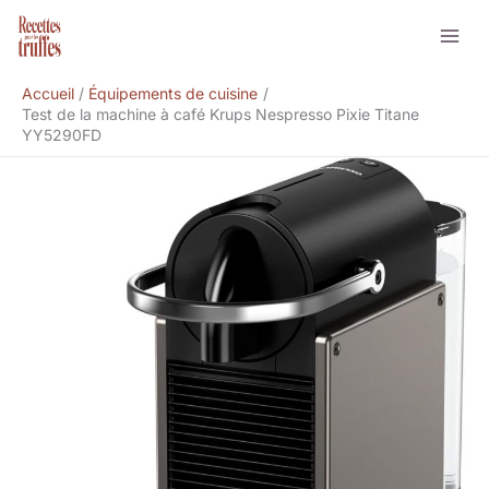
Aller
Rechercher
au
contenu
Accueil
Équipements de cuisine
Test de la machine à café Krups Nespresso Pixie Titane
YY5290FD