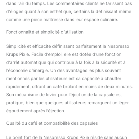
AU JUSTE PRIX :
dans l’air du temps. Les commentaires clients ne tarissent pas
engagement de
d’éloges quant à son esthétique, certains la définissant même
réparabilité 15 ans au
comme une pièce maîtresse dans leur espace culinaire.
juste prix grâce à notre
réseau de 6200
Fonctionnalité et simplicité d’utilisation
réparateurs dans le
monde, pour contribuer
Simplicité et efficacité définissent parfaitement la Nespresso
à la protection de
Krups Pixie. Facile d’emploi, elle est dotée d’une fonction
l’environnement et à la
réduction des déchets
d’arrêt automatique qui contribue à la fois à la sécurité et à
RECYCLAGE: toutes les
l’économie d’énergie. Un des avantages les plus souvent
capsules Nespresso
mentionnés par les utilisateurs est sa capacité à chauffer
sont recyclables. Toutes
rapidement, offrant un café brûlant en moins de deux minutes.
les capsules en
aluminium collectées par
Son mécanisme de levier pour l’éjection de la capsule est
Nespresso sont
pratique, bien que quelques utilisateurs remarquent un léger
recyclées
égouttement après l’éjection.
Qualité du café et compatibilité des capsules
Le point fort de la Nespresso Krups Pixie réside sans aucun