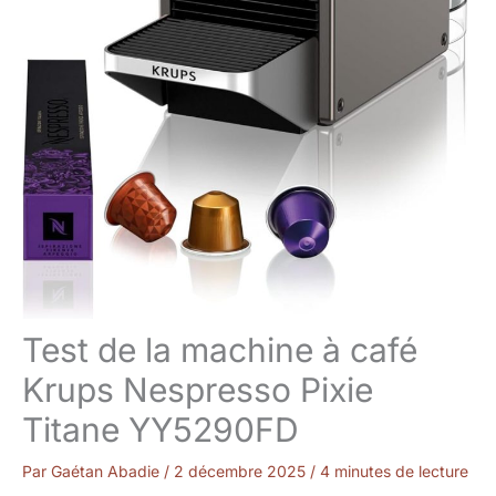
Test de la machine à café
Krups Nespresso Pixie
Titane YY5290FD
Par
Gaétan Abadie
/
2 décembre 2025
/
4 minutes de lecture