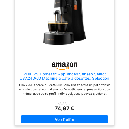
Capsule faite avec au moins
et se met hors tension après 9
80% d'aluminium recyclé
minutes de non utilisation
Réservoir d'eau amovible de
0,7L Bac d'égouttage et bac à
capsules usagées (pour 9-11
capsules) séparés pour une
meilleure hygiène
PHILIPS Domestic Appliances Senseo Select
CSA240/60 Machine à café à dosettes, Sélection
de l'épaisseur du café Plus, fonction mémo, en
Choix de la force du café Plus: choisissez entre un petit, fort et
plastique recyclé, Noir
un café doux et normal ainsi qu'un délicieux expresso Fonction
mémo: avec votre profil individuel, vous pouvez ajuster et
stocker la taille de votre café préféré Crema Plus : le nouveau
système breveté Senseo Crema garantit désormais une crème
89,99 €
à pores fins encore meilleure à chaque café Fabriqué à partir
74,97 €
de 21 Percentage de plastique recyclé : fabriqué à partir de 21
Percentage de plastique recyclé pour les pièces qui n'entrent
pas en contact avec les aliments Une ou deux tasses à la fois:
préparez une ou deux tasses de votre délicieux café Senseo
en moins d'une minute Contenu de la livraison : machine à