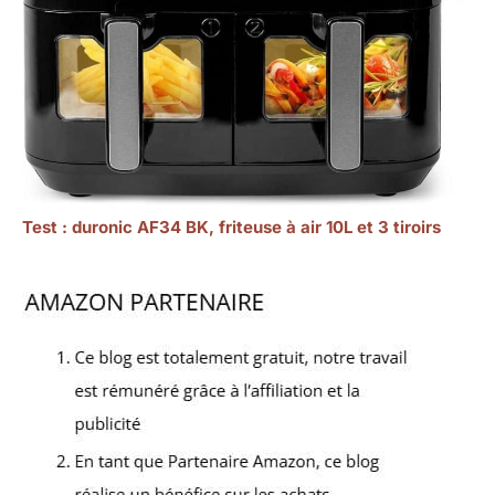
Test : duronic AF34 BK, friteuse à air 10L et 3 tiroirs