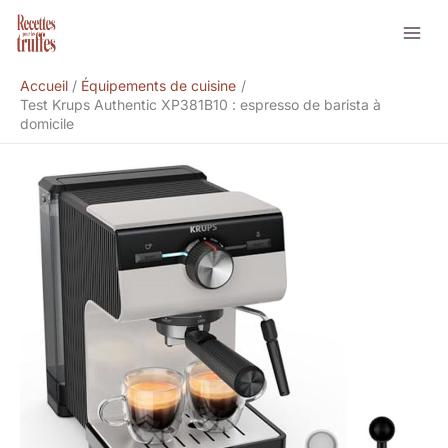
Aller
Rechercher
au
contenu
Accueil
Équipements de cuisine
Test Krups Authentic XP381B10 : espresso de barista à
domicile