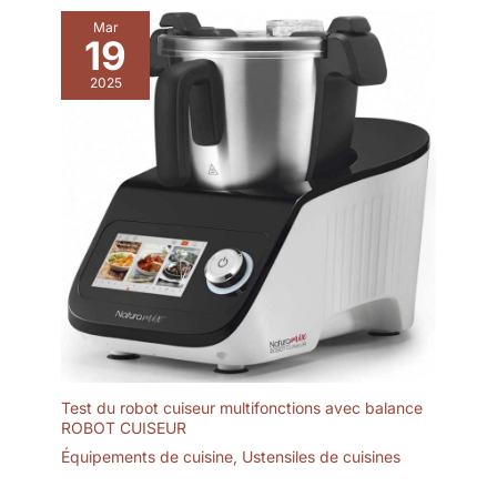
Mar
19
2025
Test du robot cuiseur multifonctions avec balance
ROBOT CUISEUR
Équipements de cuisine
,
Ustensiles de cuisines