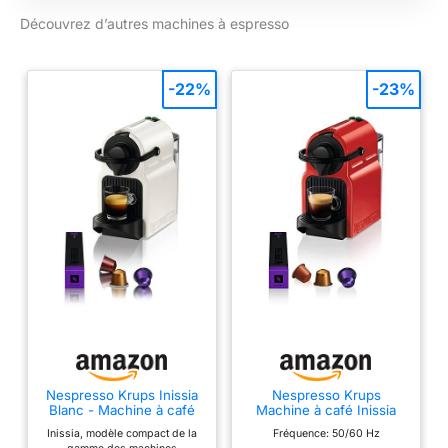
Découvrez d’autres machines à espresso
-22%
-23%
Nespresso Krups Inissia
Nespresso Krups
Blanc - Machine à café
Machine à café Inissia
Compacte & Kit de
rouge, Cafetiere
Inissia, modèle compact de la
Fréquence: 50/60 Hz
bienvenue
Espresso YY1531FD