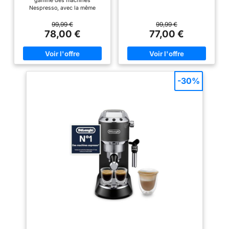
gamme des machines
Nespresso, avec la même
technologie lui permettant de
révéler la qualité exceptionnelle
99,99 €
99,99 €
des Grands Crus Nespresso 2
78,00 €
77,00 €
boutons avec arrêt automatique
du café : espresso (40 ml) ou
café long (110 ml) et longueur
de tasse personnalisable 19
bars de pression : la garantie d'
un espresso de qualité
-30%
professionnelle Pré-chauffage
rapide : 25 secondes Mode
économiseur d'énergie: la
machine bascule
automatiquement en veille au
bout de 3 minutes d'inutilisation
et se met hors tension après 9
minutes de non utilisation
Réservoir d'eau amovible de
0,7L Bac d'égouttage et bac à
capsules usagées (pour 9-11
capsules) séparés pour une
meilleure hygiène