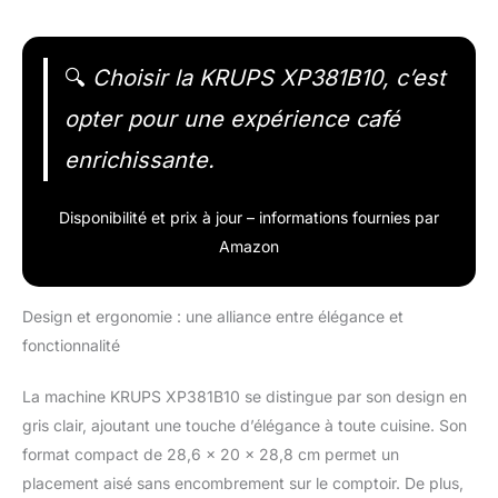
🔍
Choisir la KRUPS XP381B10, c’est
opter pour une expérience café
enrichissante.
Disponibilité et prix à jour – informations fournies par
Amazon
Design et ergonomie : une alliance entre élégance et
fonctionnalité
La machine KRUPS XP381B10 se distingue par son design en
gris clair, ajoutant une touche d’élégance à toute cuisine. Son
format compact de 28,6 x 20 x 28,8 cm permet un
placement aisé sans encombrement sur le comptoir. De plus,