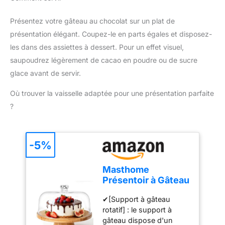
une utilisation
confortable et un
Présentez votre gâteau au chocolat sur un plat de
changement rapide des
présentation élégant. Coupez-le en parts égales et disposez-
accessoires. Compact et
pratique pour un usage
les dans des assiettes à dessert. Pour un effet visuel,
quotidien : Léger, doté
saupoudrez légèrement de cacao en poudre ou de sucre
d'un câble de 1 mètre et
glace avant de servir.
d'un design compact, ce
mixeur est facile à ranger
Où trouver la vaisselle adaptée pour une présentation parfaite
et parfait pour toutes vos
?
tâches de cuisine.
-5%
Masthome
Présentoir à Gâteau
Sur Pied avec
✔[Support à gâteau
Couvercle, 6in1
rotatif] : le support à
Cloche à Gâteaux
gâteau dispose d'un
Multifonctionelle,