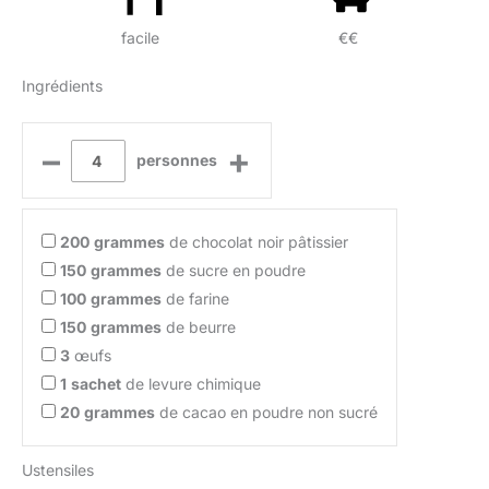
facile
€€
Ingrédients
–
+
personnes
200
grammes
de chocolat noir pâtissier
150
grammes
de sucre en poudre
100
grammes
de farine
150
grammes
de beurre
3
œufs
1
sachet
de levure chimique
20
grammes
de cacao en poudre non sucré
Ustensiles