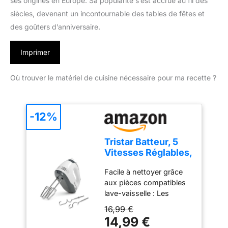
ses origines en Europe. Sa popularité s’est accrue au fil des
siècles, devenant un incontournable des tables de fêtes et
des goûters d’anniversaire.
Imprimer
Où trouver le matériel de cuisine nécessaire pour ma recette ?
-12%
Tristar Batteur, 5
Vitesses Réglables,
200W, Design
Facile à nettoyer grâce
Ergonomique,
aux pièces compatibles
Fouets et Crochets
lave-vaisselle : Les
Inox, Pièces
accessoires en acier
Compatibles Lave-
16,99 €
inoxydable, comme les
Vaisselle, Sans
14,99 €
crochets et fouets, sont
BPA, Compact et