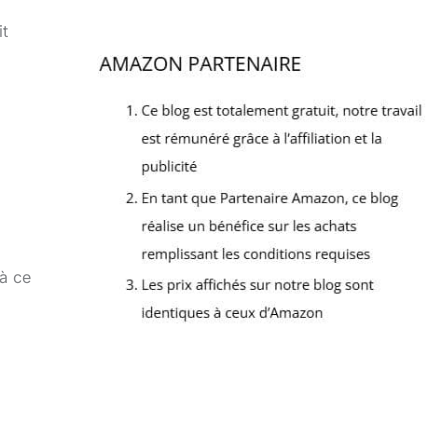
it
’à ce