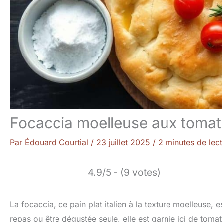
Focaccia moelleuse aux tomate
Par
Édouard Courtial
/
23 juillet 2025
/
2 minutes de lec
4.9/5 - (9 votes)
La focaccia, ce pain plat italien à la texture moelleuse, 
repas ou être dégustée seule, elle est garnie ici de toma