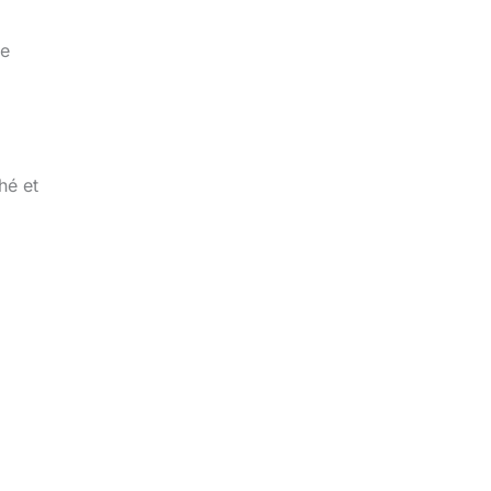
ce
hé et