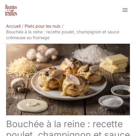
Aller
Rechercher
au
contenu
Accueil
Plats pour les nuls
Bouchée à la reine : recette poulet, champignon et sauce
crémeuse au fromage
Bouchée à la reine : recette
poulet, champignon et sauce