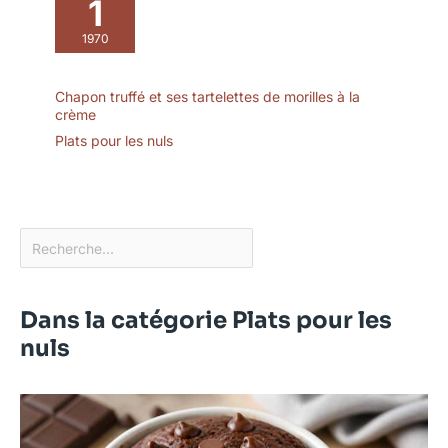
1
: lot expédié dans un
1970
carton e-commerce à
double cannelure avec
séparateurs internes
Chapon truffé et ses tartelettes de morilles à la
isolant chaque pièce —
crème
un conditionnement
Plats pour les nuls
conçu pour la vente en
ligne qui réduit fortement
la casse au transport et
permet d'offrir le coffret
tel quel.
Dans la catégorie Plats pour les
nuls