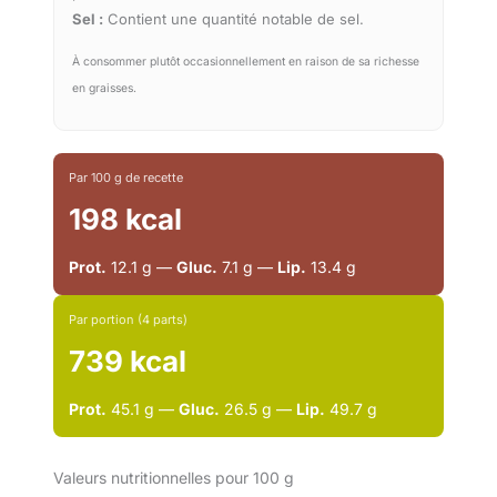
Sel :
Contient une quantité notable de sel.
À consommer plutôt occasionnellement en raison de sa richesse
en graisses.
Par 100 g de recette
198 kcal
Prot.
12.1 g —
Gluc.
7.1 g —
Lip.
13.4 g
Par portion (4 parts)
739 kcal
Prot.
45.1 g —
Gluc.
26.5 g —
Lip.
49.7 g
Valeurs nutritionnelles pour 100 g