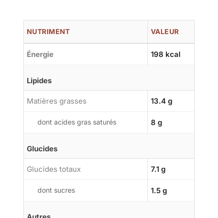
NUTRIMENT
VALEUR
Énergie
198 kcal
Lipides
Matières grasses
13.4 g
dont acides gras saturés
8 g
Glucides
Glucides totaux
7.1 g
dont sucres
1.5 g
Autres