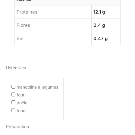
Protéines
12.1 g
Fibres
0.4 g
Sel
0.47 g
Ustensiles
mandoline à légumes
four
poêle
fouet
Préparation