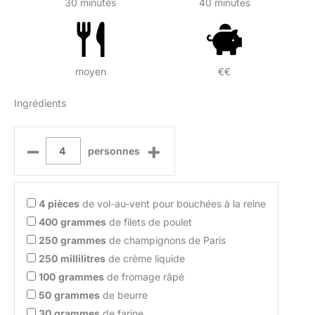
30 minutes
40 minutes
moyen
€€
Ingrédients
–
+
personnes
4
pièces
de vol-au-vent pour bouchées à la reine
400
grammes
de filets de poulet
250
grammes
de champignons de Paris
250
millilitres
de crème liquide
100
grammes
de fromage râpé
50
grammes
de beurre
30
grammes
de farine