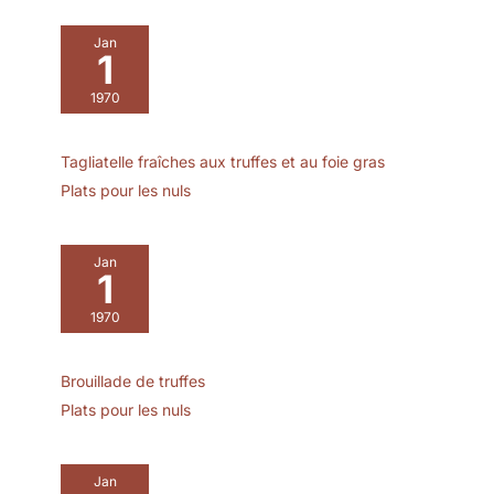
pour une table
harmonieuse. FABRIQUÉ
Jan
EN FRANCE : Une
1
collection imaginée,
1970
développée et conçue à
Arques, dans le Pas-de-
Calais, où depuis plus de
Tagliatelle fraîches aux truffes et au foie gras
200 ans, un savoir-faire
Plats pour les nuls
unique se transmet et où
l'innovation fait partie de
l'ADN du groupe. PASSE
AU LAVE-VAISSELLE :
Jan
1
compatible avec les lave-
vaisselle domestiques et
1970
professionnels — le verre
conserve sa
transparence lavage
Brouillade de truffes
après lavage. Un cycle
Plats pour les nuls
doux et un séchage
rapide préservent la
brillance dans le temps.
Jan
EMBALLAGE RENFORCÉ