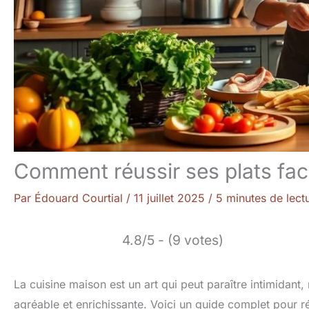
Comment réussir ses plats fac
Par
Édouard Courtial
/
11 juillet 2025
/
5 minutes de lect
4.8/5 - (9 votes)
La cuisine maison est un art qui peut paraître intimidant
agréable et enrichissante. Voici un guide complet pour ré