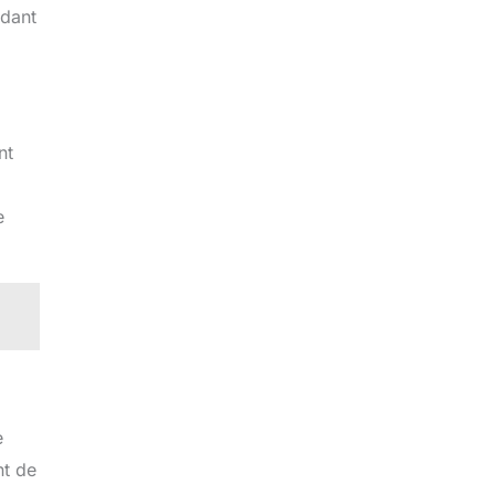
rdant
nt
e
e
nt de