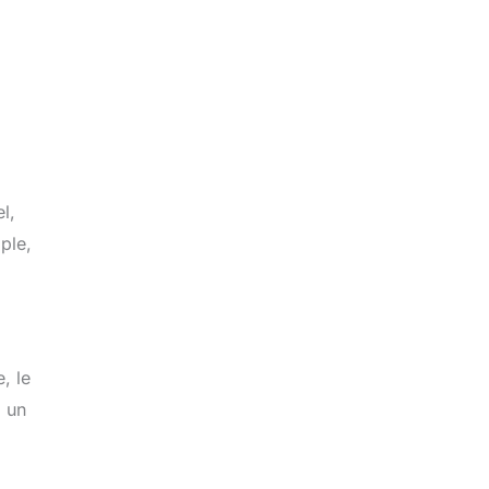
l,
ple,
, le
à un