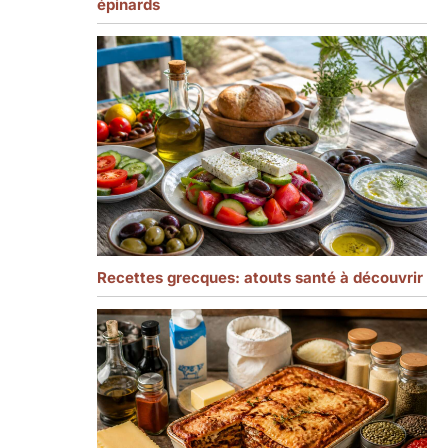
épinards
Recettes grecques: atouts santé à découvrir