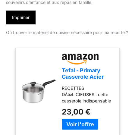
souvenirs d’enfance et aux repas en famille.
Imprimer
Où trouver le matériel de cuisine nécessaire pour ma recette ?
Tefal - Primary
Casserole Acier
Inoxydable avec
RECETTES
Couvercle - 20 cm -
DÃ‰LICIEUSES : cette
3 L
casserole indispensable
est idéale pour faire cuire
23,00 €
les repas quotidiens
comme les ptes ou le riz
ainsi que pour faire
mijoter, bouillir, et