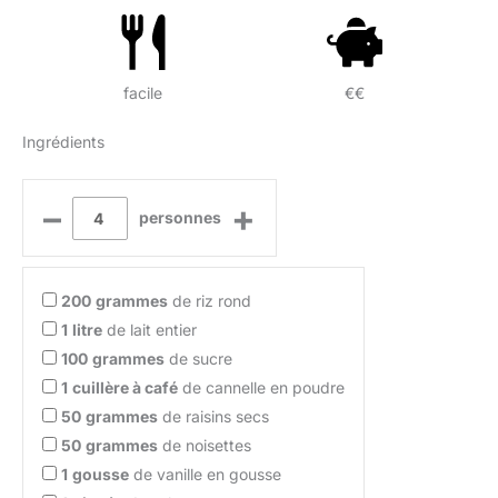
facile
€€
Ingrédients
–
+
personnes
200
grammes
de riz rond
1
litre
de lait entier
100
grammes
de sucre
1
cuillère à café
de cannelle en poudre
50
grammes
de raisins secs
50
grammes
de noisettes
1
gousse
de vanille en gousse