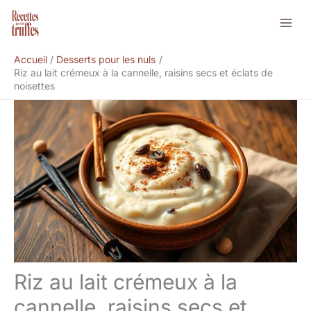
Aller
Rechercher
au
contenu
Accueil
Desserts pour les nuls
Riz au lait crémeux à la cannelle, raisins secs et éclats de
noisettes
Riz au lait crémeux à la
cannelle, raisins secs et