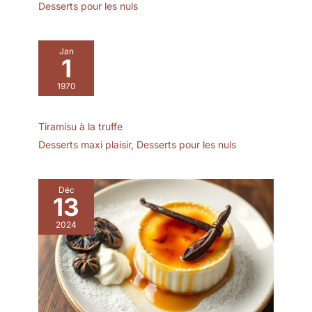
Desserts pour les nuls
dont l'induction.
édition Home and
ENTRETIEN : Passe au
Garden 2019, valeur de la
lave-vaisselle. Un
marque en magasin
polissage occasionnel
Jan
(RSP), données 2018
1
avec de la pâte à polir
spéciale inox peut être
1970
employée afin de lui
redonner son éclat.
Tiramisu à la truffe
Desserts maxi plaisir
,
Desserts pour les nuls
Déc
13
2024