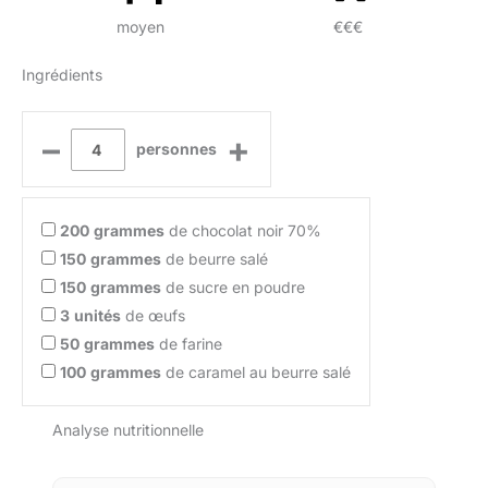
moyen
€€€
Ingrédients
–
+
personnes
200
grammes
de chocolat noir 70%
150
grammes
de beurre salé
150
grammes
de sucre en poudre
3
unités
de œufs
50
grammes
de farine
100
grammes
de caramel au beurre salé
Analyse nutritionnelle