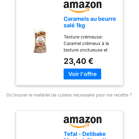
Caramels au beurre
salé 1kg
Texture crémeuse:
Caramel crémeux à la
texture onctueuse et
fondante Beurre salé
23,40 €
authentique: Préparé
avec du beurre salé à la
fleur de sel de Guérande
Format économique:
Sachet de 1kg pour une
Où trouver le matériel de cuisine nécessaire pour ma recette ?
consommation
prolongée Teneur élevée
en beurre: Contient 10%
de beurre salé contre 3 à
4% dans les caramels
traditionnels Fabrication
Tefal - Delibake
artisanale: Élaboré