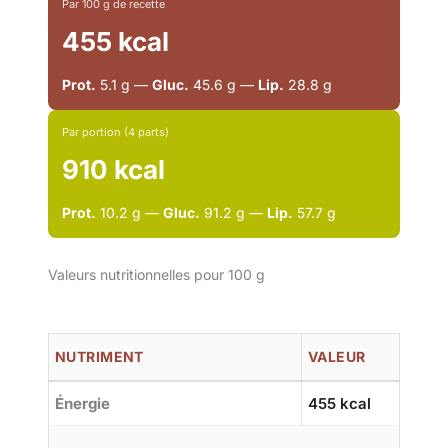
Par 100 g de recette
455 kcal
Prot.
5.1 g —
Gluc.
45.6 g —
Lip.
28.8 g
Par portion (4 parts)
910 kcal
Prot.
10.2 g —
Gluc.
91.2 g —
Lip.
57.7 g
Valeurs nutritionnelles pour 100 g
NUTRIMENT
VALEUR
Énergie
455 kcal