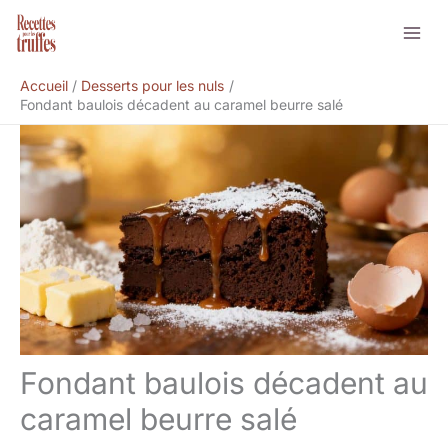
Aller
Rechercher
au
contenu
Accueil
Desserts pour les nuls
Fondant baulois décadent au caramel beurre salé
Fondant baulois décadent au
caramel beurre salé