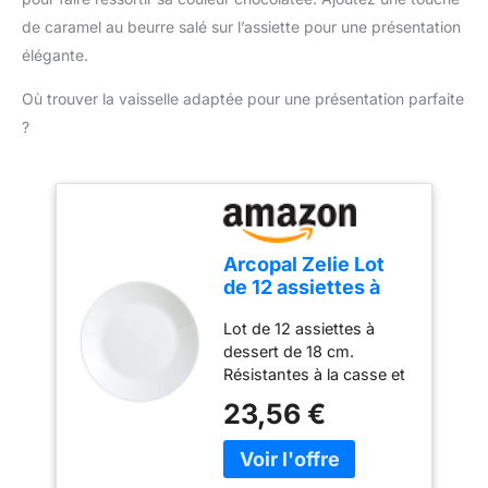
accessoires. Compact et
recommandé】 Lors du
pratique pour un usage
de caramel au beurre salé sur l’assiette pour une présentation
nettoyage, veuillez
quotidien : Léger, doté
élégante.
choisir des outils doux et
d'un câble de 1 mètre et
des détergents doux
d'un design compact, ce
Où trouver la vaisselle adaptée pour une présentation parfaite
pour protéger le
mixeur est facile à ranger
?
revêtement antiadhésif.
et parfait pour toutes vos
Évitez d'utiliser des outils
tâches de cuisine.
tranchants et rugueux
pour éviter de rayer la
poêle.
Arcopal Zelie Lot
de 12 assiettes à
dessert en verre
Lot de 12 assiettes à
opale extra
dessert de 18 cm.
résistant Blanc 18
Résistantes à la casse et
cm
aux ébréchures, passent
23,56 €
au lave-vaisselle,
résistantes aux
changements de