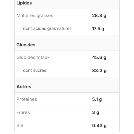
Lipides
Matières grasses
28.8 g
dont acides gras saturés
17.5 g
Glucides
Glucides totaux
45.6 g
dont sucres
33.3 g
Autres
Protéines
5.1 g
Fibres
3 g
Sel
0.43 g