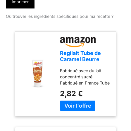
Imprimer
Où trouver les ingrédients spécifiques pour ma recette ?
Regilait Tube de
Caramel Beurre
Salé 300 g
Fabriqué avec du lait
(L'emballage peut
concentré sucré
varier)
Fabriqué en France Tube
300g avec bouchon
2,82 €
anti-goutte