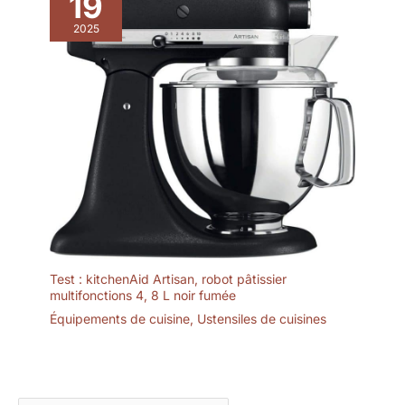
19
2025
Test : kitchenAid Artisan, robot pâtissier
multifonctions 4, 8 L noir fumée
Équipements de cuisine
,
Ustensiles de cuisines