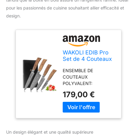
pour les passionnés de cuisine souhaitant allier efficacité et
design.
WAKOLI EDIB Pro
Set de 4 Couteaux
de Cuisine
ENSEMBLE DE
Professionnels en
COUTEAUX
Acier Damas
POLYVALENT:
L'ensemble de 4
179,00 €
couteaux damassés
comprend un couteau à
viande (C 31,50/L 17 cm),
deux couteaux santoku
(C 30/L 16 cm et C
23,50/L 11,50cm), un
Un design élégant et une qualité supérieure
couteau d'office (C 20/L