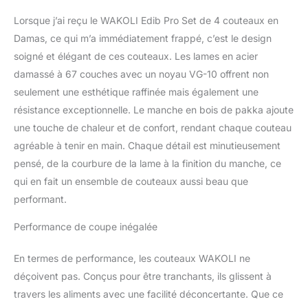
8,50 cm). L'acier
Lorsque j’ai reçu le WAKOLI Edib Pro Set de 4 couteaux en
damassé, fabriqué à
partir de 67 couches
Damas, ce qui m’a immédiatement frappé, c’est le design
avec un noyau VG10,
soigné et élégant de ces couteaux. Les lames en acier
permet d'obtenir un
damassé à 67 couches avec un noyau VG-10 offrent non
degré de dureté de la
seulement une esthétique raffinée mais également une
lame de 60±2 HRC. Ce
résistance exceptionnelle. Le manche en bois de pakka ajoute
set est idéal pour toutes
les tâches en cuisine, de
une touche de chaleur et de confort, rendant chaque couteau
la préparation des
agréable à tenir en main. Chaque détail est minutieusement
légumes et viandes à la
pensé, de la courbure de la lame à la finition du manche, ce
découpe précise des
qui en fait un ensemble de couteaux aussi beau que
fruits. Parfait pour les
professionnels et les
performant.
passionnés de cuisine!
PLUS DE PLAISIR EN
Performance de coupe inégalée
CUISINE: Avec cet
ensemble de couteaux,
En termes de performance, les couteaux WAKOLI ne
cuisiner devient encore
déçoivent pas. Conçus pour être tranchants, ils glissent à
plus agréable. Vous ne
travers les aliments avec une facilité déconcertante. Que ce
deviendrez pas