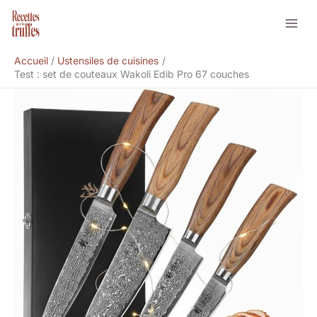
Aller
Rechercher
au
contenu
Accueil
Ustensiles de cuisines
Test : set de couteaux Wakoli Edib Pro 67 couches