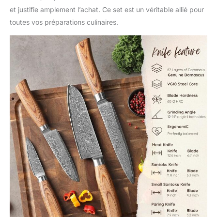
chefs professionnels ou
et justifie amplement l’achat. Ce set est un véritable allié pour
des cuisiniers amateurs,
toutes vos préparations culinaires.
ce couteau apporte
plaisir et qualité dans
chaque cuisine. Idéal
pour des occasions
comme les anniversaires,
les mariages ou Noël.