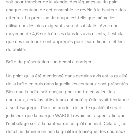
soit pour trancher de la viande, des légumes ou du pain,
nécessairement un
meilleur cuisinier, mais
chaque couteau de cet ensemble se révèle à la hauteur des
vous aborderez la
attentes. La précision de coupe est telle que même les
cuisine avec plus de
utilisateurs les plus exigeants seront satisfaits. Avec une
confiance et serez prêt à
moyenne de 4,6 sur 5 étoiles dans les avis clients, il est clair
relever de nouveaux
défis. Un bon outil
que ces couteaux sont appréciés pour leur efficacité et leur
inspire, motive et vous
durabilité.
permet de perfectionner
vos talents culinaires
Boîte de présentation : un bémol à corriger
avec plaisir – pour vous
et votre famille.
Un point qui a été mentionné dans certains avis est la qualité
PERFORMANCE DE
de la boîte en bois dans laquelle les couteaux sont présentés.
COUPE DE NIVEAU PRO:
Bien que la boîte soit conçue pour mettre en valeur les
Grâce au noyau VG10, ce
couteau offre une lame
couteaux, certains utilisateurs ont noté qu’elle avait tendance
exceptionnellement
à se désagréger. Pour un produit de cette qualité, il serait
tranchante avec une
judicieux que la marque WAKOLI revoie cet aspect afin que
dureté de 60±2 HRC. Le
l’emballage soit à la hauteur de ce qu’il contient. Cela dit, ce
affûtage manuel entre 12
et 14 degrés par côté
détail ne diminue en rien la qualité intrinsèque des couteaux
optimise encore la