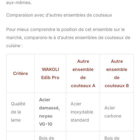
eux-mêmes.
netteté de la lame,
permettant des
Comparaison avec d’autres ensembles de couteaux
découpes extrêmement
précises. Les traitements
Pour mieux comprendre la position de cet ensemble sur le
thermiques et
marché, comparons-le à d’autres ensembles de couteaux de
cryogéniques spéciaux
cuisine :
améliorent la durabilité de
l’acier, garantissant ainsi
que le couteau reste
Autre
Autre
tranchant plus
WAKOLI
ensemble
ensemble
longtemps. ERGONOMIE
Critère
Edib Pro
de
de
ET DESIGN: L'ensemble
de couteaux offre un
couteaux A
couteaux B
équilibre parfait pour la
préparation de viandes,
Acier
Qualité
Acier
poissons, légumes et
damassé,
Acier
fruit. Les manches
de la
inoxydable
noyau
carbone
ergonomiques en bois
lame
standard
VG-10
de pakka assurent une
prise en main sûre et
préviennent la fatigue. La
Bois de
Bois de