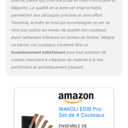
bois de pakka qui offre une prise en main confortable et
cuisine avec plus de
élégante. La qualité de la lame est irréprochable,
confiance et serez prêt à
permettant des découpes précises et sans effort.
relever de nouveaux
défis. Un bon outil
Toutefois, la boîte en bois qui accompagne ce set ne
inspire, motive et vous
rend pas justice au niveau de qualité des couteaux,
permet de perfectionner
étant nettement inférieure en termes de finition. Malgré
vos talents culinaires
ce bémol, ces couteaux s’avèrent être un
avec plaisir – pour vous
et votre famille.
investissement satisfaisant
pour tout amateur de
PERFORMANCE DE
cuisine cherchant à s’équiper de matériel à la fois
COUPE DE NIVEAU PRO:
performant et esthétiquement plaisant.
Grâce au noyau VG10, ce
couteau offre une lame
exceptionnellement
tranchante avec une
dureté de 60±2 HRC. Le
affûtage manuel entre 12
et 14 degrés par côté
WAKOLI EDIB Pro
optimise encore la
Set de 4 Couteaux
netteté de la lame,
de Cuisine
permettant des
ENSEMBLE DE
Professionnels en