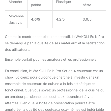
Manche
Plastique
géométrie du manche et
pakka
hêtre
de la lame convient aussi
bien aux gauchers
Moyenne
qu'aux droitiers. Son
4,6/5
4,2/5
3,9/5
des avis
design élégant allie
esthétique et
fonctionnalité, apportant
Comme le montre ce tableau comparatif, le WAKOLI Edib Pro
confort et style à votre
se démarque par la qualité de ses matériaux et la satisfaction
cuisine. CADEAU IDÉAL :
des utilisateurs.
Ce couteau de cuisine
est le cadeau parfait pour
Ensemble parfait pour les amateurs et les professionnels
tous les passionnés de
gastronomie et un
En conclusion, le WAKOLI Edib Pro Set de 4 couteaux est un
excellent choix pour
toute cuisine. Présenté
choix judicieux pour quiconque cherche à investir dans un
dans une élégante boîte
ensemble de couteaux de cuisine à la fois esthétique et
cadeau, il convient aussi
fonctionnel. Que vous soyez un professionnel de la cuisine ou
bien aux hommes, aux
un amateur passionné, ces couteaux répondront à vos
femmes qu'aux
amateurs de couteaux.
attentes. Bien que la boîte de présentation pourrait être
Que ce soit pour des
améliorée, la qualité des couteaux eux-mêmes est indéniable