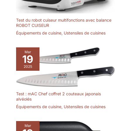
tous les passionnés de
gastronomie et un
excellent choix pour
Test du robot cuiseur multifonctions avec balance
toute cuisine. Présenté
ROBOT CUISEUR
dans une élégante boîte
cadeau, il convient aussi
Équipements de cuisine
,
Ustensiles de cuisines
bien aux hommes, aux
femmes qu'aux
amateurs de couteaux.
Mar
19
Que ce soit pour des
chefs professionnels ou
2025
des cuisiniers amateurs,
ce couteau apporte
plaisir et qualité dans
chaque cuisine. Idéal
Test : mAC Chef coffret 2 couteaux japonais
pour des occasions
alvéolés
comme les anniversaires,
les mariages ou Noël.
Équipements de cuisine
,
Ustensiles de cuisines
Mar