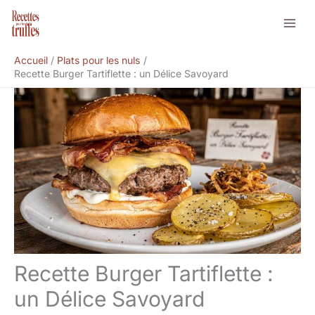
Aller
Rechercher
au
contenu
Accueil
Plats pour les nuls
Recette Burger Tartiflette : un Délice Savoyard
Recette Burger Tartiflette :
un Délice Savoyard