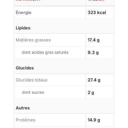
Énergie
323 kcal
Lipides
Matières grasses
17.4 g
dont acides gras saturés
9.3 g
Glucides
Glucides totaux
27.4 g
dont sucres
2 g
Autres
Protéines
14.9 g