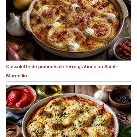
qualité supérieure
servent bien à tous les
égards, mais pour durer
plus longtemps,
nettoyez-les à la main.
Cet ensemble de
couteaux à steak est un
incontournable pour les
cuisiniers professionnels
et amateurs.
Cassolette de pommes de terre gratinée au Saint-
Marcellin