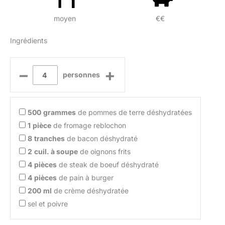
moyen
€€
Ingrédients
–
+
personnes
500
grammes
de pommes de terre déshydratées
1
pièce
de fromage reblochon
8
tranches
de bacon déshydraté
2
cuil. à soupe
de oignons frits
4
pièces
de steak de boeuf déshydraté
4
pièces
de pain à burger
200
ml
de crème déshydratée
sel et poivre