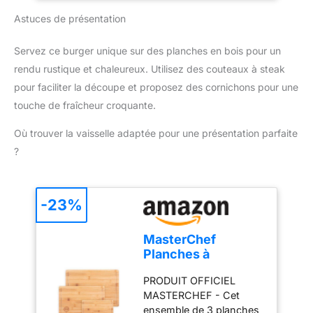
utiliser - Ce barbecue de
dans notre réseau de 6
Astuces de présentation
table électrique se met
200 centres de
en marche simplement
réparation à travers le
grâce au thermostat
Servez ce burger unique sur des planches en bois pour un
monde afin de prolonger
réglable par bouton
rendu rustique et chaleureux. Utilisez des couteaux à steak
sa durée de vie.
rotatif 360° avec rétro-
pour faciliter la découpe et proposez des cornichons pour une
éclairage LED. Le câble
touche de fraîcheur croquante.
d'alimentation de 1,4 m
permet une flexibilité
Où trouver la vaisselle adaptée pour une présentation parfaite
maximale Polyvalent –
?
Utilisable à l'intérieur
comme à l'extérieur, ce
barbecue de table est
idéal pour un repas
-23%
convivial entre amis ou
en famille. Le bac à eau
MasterChef
réduit également fumée
Planches à
et odeurs en plus de
Découper Bambou,
récupérer les graisses
PRODUIT OFFICIEL
Lot de Planche à
Grillades en toute
MASTERCHEF - Cet
Découper Bois de
sécurité - Le revêtement
ensemble de 3 planches
Couleur -