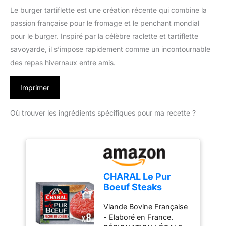
Le burger tartiflette est une création récente qui combine la
passion française pour le fromage et le penchant mondial
pour le burger. Inspiré par la célèbre raclette et tartiflette
savoyarde, il s’impose rapidement comme un incontournable
des repas hivernaux entre amis.
Imprimer
Où trouver les ingrédients spécifiques pour ma recette ?
CHARAL Le Pur
Boeuf Steaks
hachés pur boeuf
Viande Bovine Française
18% M.G façon
- Elaboré en France.
bouchère 8 x 100 g