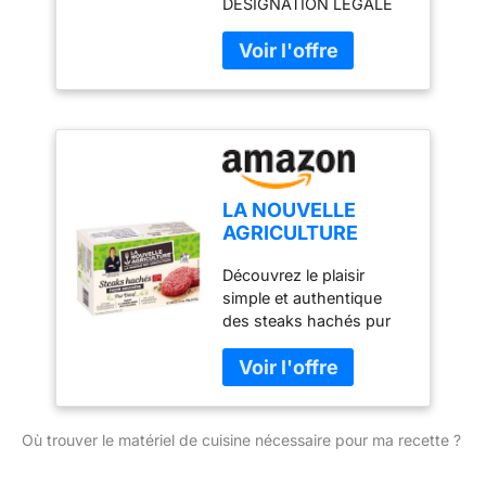
DÉSIGNATION LÉGALE
DU PRODUIT: Steak
haché surgelé 100 %
viande de boeuf
LA NOUVELLE
AGRICULTURE
Steaks hachés pur
Découvrez le plaisir
boeuf 15% M.G
simple et authentique
façon bouchère
des steaks hachés pur
500 g
bœuf, parfaits pour vos
repas gourmands en
toute simplicité. Avec 15
% de matière grasse, ces
steaks offrent un
Où trouver le matériel de cuisine nécessaire pour ma recette ?
équilibre idéal entre
fondant et saveur, pour