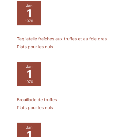
Inoxydable de Haute
Jan
Qualité : l'ensemble de
1
couteaux à steak est
1970
forgé avec précision à
partir d'acier inoxydable
5CrMoV15 de haute
Tagliatelle fraîches aux truffes et au foie gras
qualité, ce qui rend cet
Plats pour les nuls
ensemble de couteaux
tranchant et durable. Et
peut effectuer d'autres
tâches tout aussi
Jan
1
rapidement, comme
couper des fruits, des
1970
légumes et d'autres
viandes. Poignée de
Couteau Confortable : la
Brouillade de truffes
poignée conique
Plats pour les nuls
incurvée est la meilleure
conception
ergonomique, le couteau
Jan
à steak est de poids
1