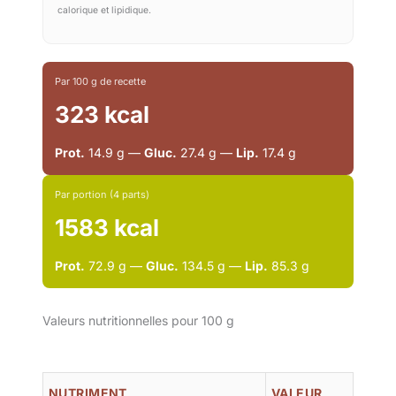
calorique et lipidique.
Par 100 g de recette
323 kcal
Prot.
14.9 g —
Gluc.
27.4 g —
Lip.
17.4 g
Par portion (4 parts)
1583 kcal
Prot.
72.9 g —
Gluc.
134.5 g —
Lip.
85.3 g
Valeurs nutritionnelles pour 100 g
NUTRIMENT
VALEUR