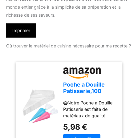
monde entier grâce à la simplicité de sa préparation et la
richesse de ses saveurs.
Imprimer
Où trouver le matériel de cuisine nécessaire pour ma recette ?
Poche a Douille
Patisserie,100
Poches à Douille
🥝Notre Poche a Douille
Jetables, Poches à
Patisserie est faite de
Douille
matériaux de qualité
Professionnelles,
alimentaire, non toxiques
Poches à Douille
5,98 €
et inodores, sûrs et sains
Jetables pour
stables, durables,
Pâtisserie,Très