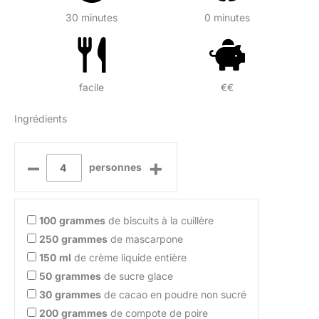
30 minutes
0 minutes
facile
€€
Ingrédients
–
+
personnes
100
grammes
de biscuits à la cuillère
250
grammes
de mascarpone
150
ml
de crème liquide entière
50
grammes
de sucre glace
30
grammes
de cacao en poudre non sucré
200
grammes
de compote de poire