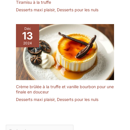
buffets, barbecues, tout
Tiramisu à la truffe
événement. Ce plateau
Desserts maxi plaisir
,
Desserts pour les nuls
est parfait pour le dîner,
le pain, les fruits, le
gâteau, les olives, les
Déc
sushis, les desserts ou
13
comme centre de table
au centre de la table
2024
Crème brûlée à la truffe et vanille bourbon pour une
finale en douceur
Desserts maxi plaisir
,
Desserts pour les nuls