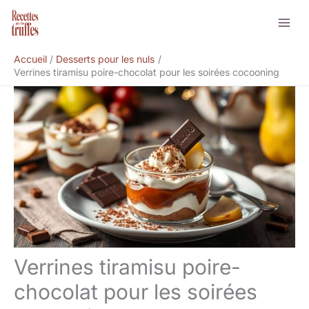
Aller
Rechercher
au
contenu
Accueil
Desserts pour les nuls
Verrines tiramisu poire-chocolat pour les soirées cocooning
Verrines tiramisu poire-
chocolat pour les soirées