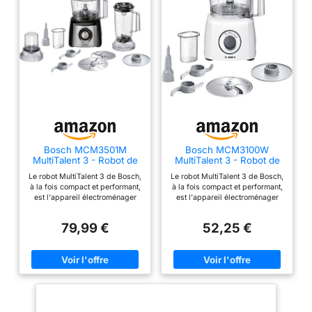
puissants : le kit
comprend un outil pour
mixer et mélanger, un
accessoire pour hacher
la viande et un
accessoire pour couper
les légumes. Comprend :
Robot de cuisine
MD12600, bol en acier
inoxydable, protection
Bosch MCM3501M
Bosch MCM3100W
anti-éclaboussures, set
MultiTalent 3 - Robot de
MultiTalent 3 - Robot de
d'accessoires pour
cuisine, Puissant moteur,
cuisine, puissant moteur
Le robot MultiTalent 3 de Bosch,
Le robot MultiTalent 3 de Bosch,
Blender
hachoir à viande, guide
à la fois compact et performant,
à la fois compact et performant,
de démarrage rapide
est l'appareil électroménager
est l'appareil électroménager
qui vous permettra de réussir
qui vous permettra de réussir
toutes vos préparations et
toutes vos préparations et
79,99 €
52,25 €
recettes, même les plus
recettes, même les plus
exigeantes Hautement
exigeantes Son format
polyvalent : le robot est doté de
extrêmement compact le rend
plus de 50 fonctions dont
adapté même aux cuisines les
fouetter, mélanger, battre, mixer,
plus petites / Installation facile
hacher, mélanger, pétrir... /
des accessoires grâce au
Grande puissance de 800 W Le
marquage malin Hautement
robot est équipé d'une fonction
polyvalent : le robot est doté de