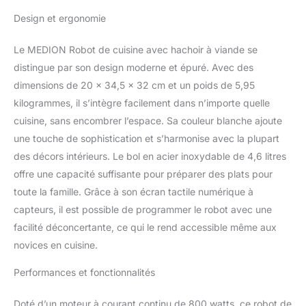
Robuste : les pièces
Design et ergonomie
métalliques de haute
qualité vous garantissent
Le MEDION Robot de cuisine avec hachoir à viande se
non seulement une
grande résistance, mais
distingue par son design moderne et épuré. Avec des
aussi un nettoyage
dimensions de 20 x 34,5 x 32 cm et un poids de 5,95
particulièrement facile.
kilogrammes, il s’intègre facilement dans n’importe quelle
Des accessoires
cuisine, sans encombrer l’espace. Sa couleur blanche ajoute
puissants : le kit
une touche de sophistication et s’harmonise avec la plupart
comprend un outil pour
mixer et mélanger, un
des décors intérieurs. Le bol en acier inoxydable de 4,6 litres
accessoire pour hacher
offre une capacité suffisante pour préparer des plats pour
la viande et un
toute la famille. Grâce à son écran tactile numérique à
accessoire pour couper
capteurs, il est possible de programmer le robot avec une
les légumes. Comprend :
Robot de cuisine
facilité déconcertante, ce qui le rend accessible même aux
MD12600, bol en acier
novices en cuisine.
inoxydable, protection
anti-éclaboussures, set
Performances et fonctionnalités
d'accessoires pour
hachoir à viande, guide
Doté d’un moteur à courant continu de 800 watts, ce robot de