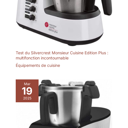
Test du Silvercrest Monsieur Cuisine Edition Plus :
multifonction incontournable
Équipements de cuisine
Mar
19
2025