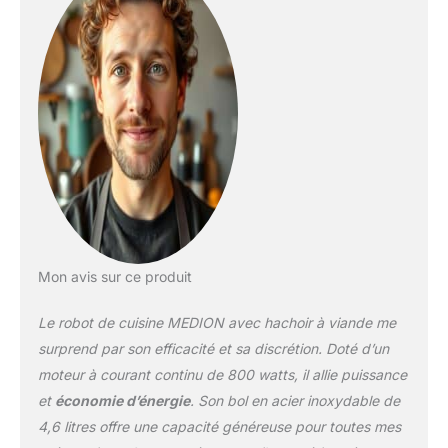
non seulement une
grande résistance, mais
aussi un nettoyage
particulièrement facile.
Des accessoires
puissants : le kit
comprend un outil pour
mixer et mélanger, un
accessoire pour hacher
la viande et un
accessoire pour couper
les légumes. Comprend :
Robot de cuisine
Mon avis sur ce produit
MD12600, bol en acier
inoxydable, protection
Le robot de cuisine MEDION avec hachoir à viande me
anti-éclaboussures, set
d'accessoires pour
surprend par son efficacité et sa discrétion. Doté d’un
hachoir à viande, guide
moteur à courant continu de 800 watts, il allie puissance
de démarrage rapide
et
économie d’énergie
. Son bol en acier inoxydable de
4,6 litres offre une capacité généreuse pour toutes mes