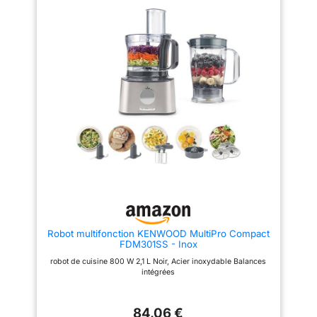
moulin à café pour moudre
plus de 20 fonctions dont
grains de café et épices /
fouetter, mélanger, battre, mixer,
Couteau multifonction
mélanger ou râper ; Grande
MultiLevel6 doté de 3 doubles
puissance de 800 W La grande
lames La grande capacité du
capacité du bol de 2,3 L permet
bol de 2,3 L permet de préparer
de préparer jusqu'à 0,8 kg de
jusqu'à 0,8 kg de pâte à gâteau
pâte à gâteau ; Couteau
/ Mini-hachoir avec 4 lames
multifonctions inox et disque
inox pour hacher des petites
réversible pour râper et émincer
quantités de viande Livraison : 1
Livraison : 1 x Bosch MultiTalent
x Bosch MultiTalent 3 robot de
3 robot de cuisine ; Robot
cuisine / Robot multifonctions
multifonctions pour réaliser plus
pour réaliser plus de 50 tâches
de 20 tâches différentes ; Avec
différentes / Avec accessoires
accessoires de série ; Couleur :
de série / Couleur : Noir/Inox
Blanc/Gris
brossé
Robot multifonction KENWOOD MultiPro Compact
FDM301SS - Inox
robot de cuisine 800 W 2,1 L Noir, Acier inoxydable Balances
intégrées
84,06 €