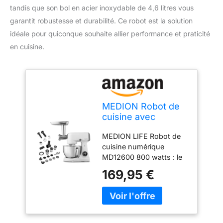
tandis que son bol en acier inoxydable de 4,6 litres vous
garantit robustesse et durabilité. Ce robot est la solution
idéale pour quiconque souhaite allier performance et praticité
en cuisine.
MEDION Robot de
cuisine avec
hachoir à viande
MEDION LIFE Robot de
(800 watts, moteur
cuisine numérique
à courant continu,
MD12600 800 watts : le
bol en acier
moteur à courant
inoxydable de 4,6
169,95 €
continu très efficace
litres, économie
combine une puissance
d'énergie, ultra-
impressionnante avec un
silencieux, écran
fonctionnement
tactile numérique à
silencieux et durable.
capteurs,