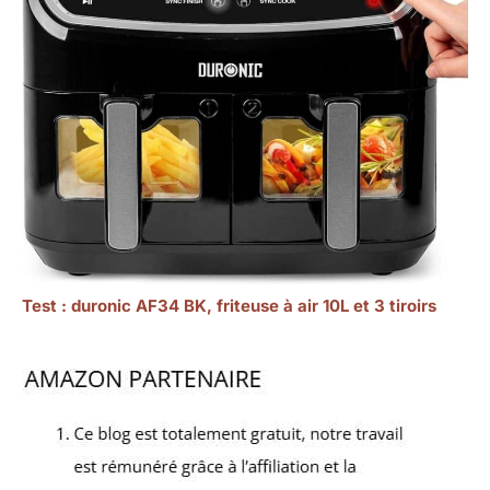
Test : duronic AF34 BK, friteuse à air 10L et 3 tiroirs