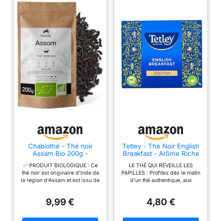
Chabiothé - Thé noir
Tetley - Thé Noir English
Assam Bio 200g -
Breakfast - Arôme Riche
Agriculture Biologique -
et Corsé - Boîte de 100
✅ PRODUIT BIOLOGIQUE : Ce
LE THÉ QUI RÉVEILLE LES
Origine Inde -
sachets classiques
thé noir est originaire d'Inde de
PAPILLES : Profitez dès le matin
conditionné en France
la région d'Assam et est issu de
d'un thé authentique, aux
l'Agriculture Biologique. C'est
arômes puissants et généreux.
un F.O.P. Flowery Orange Pekoe
Notre thé noir English Breakfast
9,99 €
4,80 €
: Il s'agit de la cueillette la plus
est idéal au petit-déjeuner, pour
fine, composée du bourgeon
commencer la journée avec une
terminal et des deux feuilles
boisson chaude délicieuse et