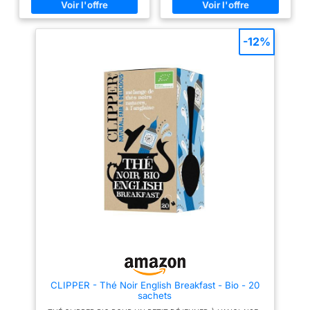
suivantes. ✅ Le thé noir
vivifiante. Boite de 100 sachets
possède de nombreuses vertus
LA PASSION DU THÉ : Animés
pour la santé - Pour préparer ce
par la passion du thé, nous
thé noir, nous vous conseillons
nous sommes engagés à
-12%
de le laisser infuser 4 à 5
approvisionner l'ensemble de
minutes dans une eau à 95°C.
nos thés auprès de producteurs
🌿 SACHET refermable
certifiés Rainforest Alliance
contenant 200 grammes. Le
CONSEILS D’UTILISATION :
sachet permet une conservation
Nous conseillons de conserver
optimale du thé. ✅ ATELIER EN
les sachets dans un endroit
FRANCE : Produit sélectionné et
frais et sec. Lors de votre
conditionné dans notre atelier à
préparation, laissez infuser 3 à
Lyon - Chabiothé est une
5 minutes entre 95 et 100°C
marque française de thés et
pour faire ressortir tout l’arôme
plantes Bio. ✅ CONÇU PAR UN
du thé VARIEZ LES SAVEURS
PHARMACIEN : diplômé en
POUR VARIER LES PLAISIRS :
pharmacie et en phytothérapie,
Tetley vous propose différents
Nicolas sélectionne et prépare
mélanges de thés pour vous
les mélanges de la marque
offrir autant de moments
Chabiothé depuis 2013.
reposants et conviviaux. Thé
noir ou vert, classique ou Earl
Grey, optez pour vos saveurs
préférées TETLEY, EXPERT DU
THÉ DEPUIS 1837 : En plus de
la qualité de nos thés, nous
sommes fiers d’être un membre
fondateur de l’Ethical Tea
CLIPPER - Thé Noir English Breakfast - Bio - 20
Partnership et nous nous
sachets
engageons à adopter des
pratiques plus durables sur le