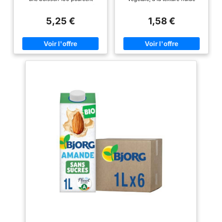
végétale au goût céréalier, à
proche du lait, allie riz, coco et
déguster à tout moment de la
soja, offrant une pause légère et
5,25 €
1,58 €
journée ou à intégrer dans vos
gourmande à savourer à tout
recettes de cuisine pour leur
moment de la journée ou à
apporter une touche
incorporer dans vos
d'originalité LES ATOUTS DE
préparations LE PLAISIR DU
CETTE BOISSON VEGETALE :
VÉGÉTAL CERTIFIÉ BIO : Source
Cette boisson sans sucres
de calcium, la boisson Bjorg
ajoutés en dehors de ceux
Oui Au Végétal est bio et
présents dans ses ingrédients
élaborée à partir d'ingrédients
est conçue à base d'avoine bio,
100 percent d'origine végétale,
Elle est naturellement pauvre en
sans sucres ajoutés en dehors
acides gras saturés
de ceux naturellement présents,
EMBALLAGE
et pauvre en matières grasses
ÉCORESPONSABLE :
BRIQUE ÉCORESPONSABLE :
L'emballage de cette boisson
Les briques Bjorg sont conçues
est conçu à partir d'électricité
dans nos ateliers en Italie, à
verte et de 88 pourcent de
partir d'électricité verte et de 88
matière végétale; son bouchon
percent de matière végétale.
est fabriqué à partir de canne à
Leur bouchon est fabriqué à
sucre, une matière 100 pourcent
partir de canne à sucre, une
renouvelable COMMENT
matière 100 percent
SAVOURER CETTE BOISSON
renouvelable COMMENT
BIO : Cette boisson Bjorg peut
SAVOURER CETTE BOISSON
se déguster comme une
BIO: Oui Au Végétal peut se
boisson classique, comme
déguster de bien des façons.
complément de votre muesli ou
Grce à son goût léger et sa
de vos céréales ou encore
texture fluide, facile de franchir
comme ingrédient de base
le cap végétal dans vos bols de