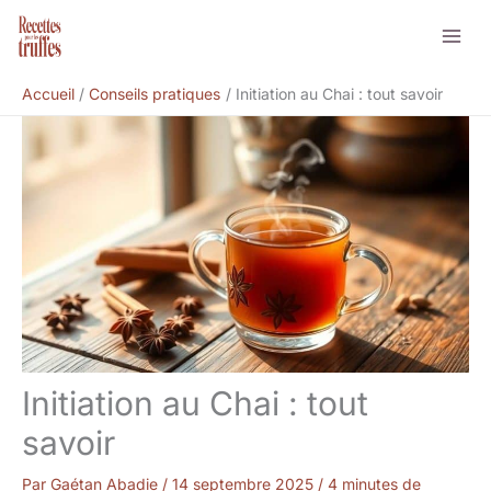
Aller
Rechercher
au
contenu
Accueil
Conseils pratiques
Initiation au Chai : tout savoir
Initiation au Chai : tout
savoir
Par
Gaétan Abadie
/
14 septembre 2025
/
4 minutes de