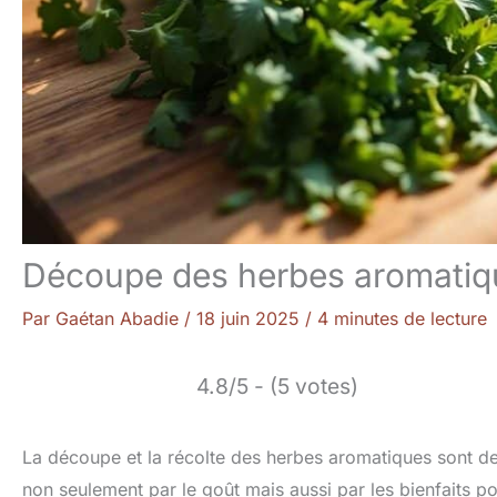
Découpe des herbes aromatiq
Par
Gaétan Abadie
/
18 juin 2025
/
4 minutes de lecture
4.8/5 - (5 votes)
La découpe et la récolte des herbes aromatiques sont des 
non seulement par le goût mais aussi par les bienfaits pou