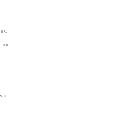
mes.
à une
eau