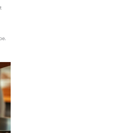
t
be.