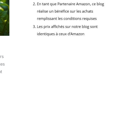
rs
tes
nt