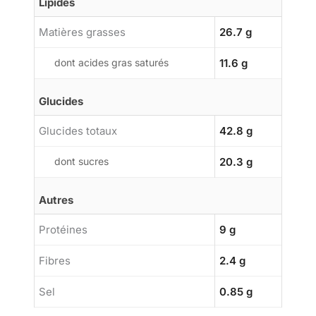
Lipides
Matières grasses
26.7 g
dont acides gras saturés
11.6 g
Glucides
Glucides totaux
42.8 g
dont sucres
20.3 g
Autres
Protéines
9 g
Fibres
2.4 g
Sel
0.85 g