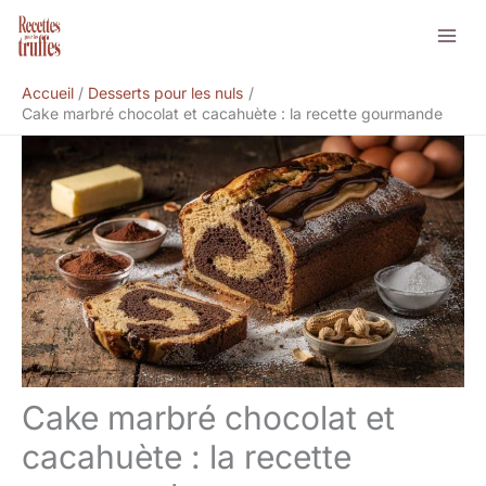
Aller
Rechercher
au
contenu
Accueil
Desserts pour les nuls
Cake marbré chocolat et cacahuète : la recette gourmande
Cake marbré chocolat et
cacahuète : la recette