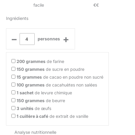
facile
€€
Ingrédients
–
+
personnes
200
grammes
de farine
150
grammes
de sucre en poudre
15
grammes
de cacao en poudre non sucré
100
grammes
de cacahuètes non salées
1
sachet
de levure chimique
150
grammes
de beurre
3
unités
de œufs
1
cuillère à café
de extrait de vanille
Analyse nutritionnelle