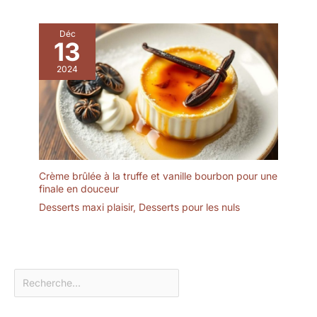
vous pouvez donc
l'utiliser sans hésitation.
Le présentoir à gâteaux
Déc
13
est transparent et
élégant, léger et facile à
2024
transporter, et sûr à
utiliser. Il est idéal comme
cadeau de bienvenue
pour vos amis et voisins,
comme cadeau de
fiançailles ou comme
cadeau d'anniversaire.
Crème brûlée à la truffe et vanille bourbon pour une
✔[Facile à nettoyer] : le
finale en douceur
présentoir à gâteaux est
Desserts maxi plaisir
,
Desserts pour les nuls
fabriqué dans un
matériau de haute qualité
et n'absorbe ni les
odeurs ni les taches. Il
peut être rincé avec un
peu de liquide vaisselle et
d'eau et est très facile à
entretenir. Afin de