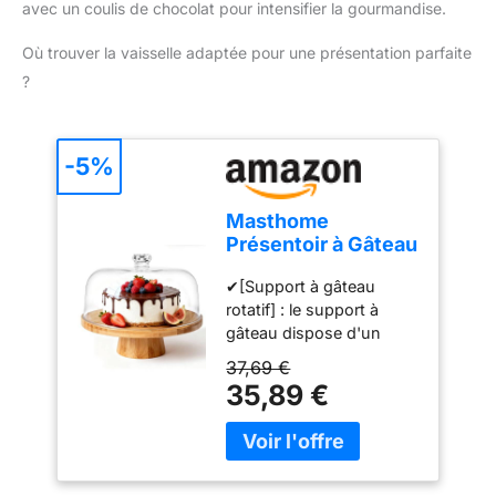
avec un coulis de chocolat pour intensifier la gourmandise.
Où trouver la vaisselle adaptée pour une présentation parfaite
?
-5%
Masthome
Présentoir à Gâteau
Sur Pied avec
✔[Support à gâteau
Couvercle, 6in1
rotatif] : le support à
Cloche à Gâteaux
gâteau dispose d'un
Multifonctionelle,
plateau rotatif intégré qui
Support Gâteau en
37,69 €
vous permet d'ajuster
Bois Rotatif pour
35,89 €
facilement la position du
Pâtisserie/Desserts
gâteau. Vous pouvez voir
le gâteau sous différents
angles, ce qui facilite la
cuisson et la décoration.