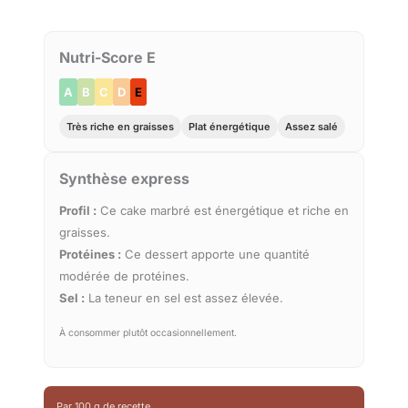
Nutri-Score E
A
B
C
D
E
Très riche en graisses
Plat énergétique
Assez salé
Synthèse express
Profil :
Ce cake marbré est énergétique et riche en
graisses.
Protéines :
Ce dessert apporte une quantité
modérée de protéines.
Sel :
La teneur en sel est assez élevée.
À consommer plutôt occasionnellement.
Par 100 g de recette