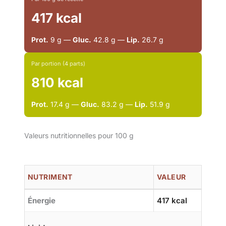
417 kcal
Prot.
9 g —
Gluc.
42.8 g —
Lip.
26.7 g
Par portion (4 parts)
810 kcal
Prot.
17.4 g —
Gluc.
83.2 g —
Lip.
51.9 g
Valeurs nutritionnelles pour 100 g
NUTRIMENT
VALEUR
Énergie
417 kcal