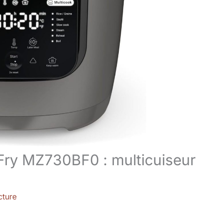
 Fry MZ730BF0 : multicuiseur
cture