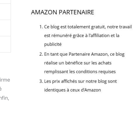
firme
é
nfin,