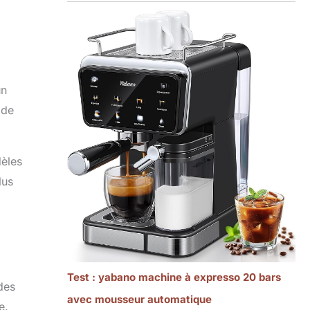
un
 de
dèles
lus
Test : yabano machine à expresso 20 bars
des
avec mousseur automatique
e.