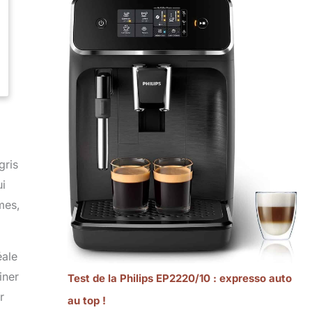
gris
ui
mes,
éale
iner
Test de la Philips EP2220/10 : expresso auto
r
au top !