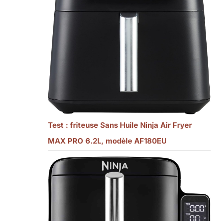
Test : friteuse Sans Huile Ninja Air Fryer
MAX PRO 6.2L, modèle AF180EU