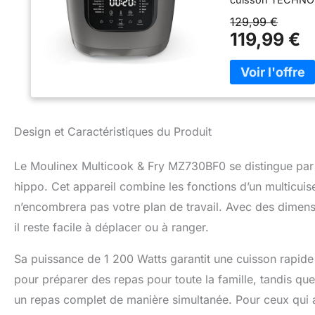
résultats tendres,
129,99 €
grasses UN REPA
119,99 €
une seule fois gr
différents alimen
rôti et légumes v
pour 6 personnes,
simples les soirs
RÉPARABILITÉ 15 
Design et Caractéristiques du Produit
juste prix grâce 
contribuer à la p
FONCTION DEPART
Le Moulinex Multicook & Fry MZ730BF0 se distingue par 
déguster dès que 
hippo. Cet appareil combine les fonctions d’un multicuise
maintient même vo
n’encombrera pas votre plan de travail. Avec des dimen
FACILE D'UTILISA
manipulation simp
il reste facile à déplacer ou à ranger.
compatibles lave
expérience utilis
Sa puissance de 1 200 Watts garantit une cuisson rapide e
Moulinex qui vou
pour préparer des repas pour toute la famille, tandis qu
personnalisés INC
cuisson multifonct
un repas complet de manière simultanée. Pour ceux qui ai