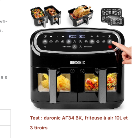
ave-
x.
mais
Test : duronic AF34 BK, friteuse à air 10L et
3 tiroirs