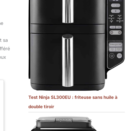
ne
t sa
fféré
eux
Test Ninja SL300EU : friteuse sans huile à
double tiroir