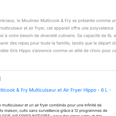
précieux, le Moulinex Multicook & Fry se présente comme u
ulticuiseur et air fryer, cet appareil offre une polyvalence
i à votre besoin de diversité culinaire. Sa capacité de 6L e
rer des repas pour toute la famille, tandis que le départ di
odèle Gris Hippo s’annonce comme un allié de choix pour c
ticook & Fry Multicuiseur et Air Fryer Hippo - 6 L -
ulticuiseur et un air fryer combinés pour une infinité de
aits maison, cuits sans surveillance grâce à 12 programmes de
OGIE AIR FRYER INTEGREE : pour des repas sains et des