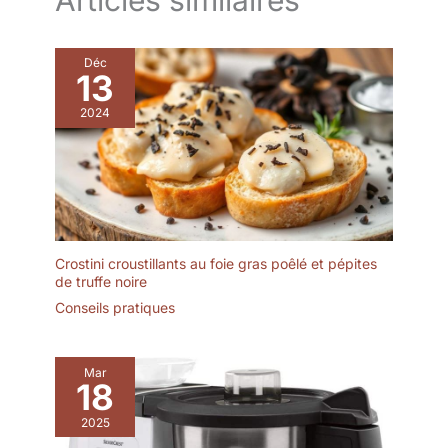
température constante, la
température affichée par la
machine et la température
réglée fluctuent de ±0,3°C.
Déc
Technologie de soudage au
13
laser, nous-utilisons la
technologie de soudage point à
point pour souder la tête et le
2024
corps du manchon en acier
inoxydable, pour nous-assurer
que chaque point de connexion
est parfaitement soudé, pour
faire un bon-travail de chaque
détail, afin que vous puissiez
utiliser plus à l'aise. Mode de
vie sain: Vous pouvez utiliser le
cuisson sous vide G300 / G310
Crostini croustillants au foie gras poêlé et pépites
pour les steaks, les œufs de
spa, les côtelettes d'agneau, le
de truffe noire
homard, le bacon, sans trop les
Conseils pratiques
cuire, en conservant plus de
nutriments et de vitamines pour
que vous puissiez profiter du
goût parfait du chef de grande
classe-Michelin à chaque fois!
Mar
Conception de boîte-cadeau:
18
conception de boîte-cadeau
parfaite, cuisson basse
2025
température est parfaite pour
présenter à des amis et à la