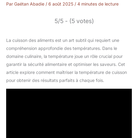
Par
Gaétan Abadie
/
6 août 2025
/
4 minutes de lecture
5/5 - (5 votes)
La cuisson des aliments est un art subtil qui requiert une
compréhension approfondie des températures. Dans le
domaine culinaire, la température joue un rôle crucial pour
garantir la sécurité alimentaire et optimiser les saveurs. Cet
article explore comment maîtriser la température de cuisson
pour obtenir des résultats parfaits à chaque fois.