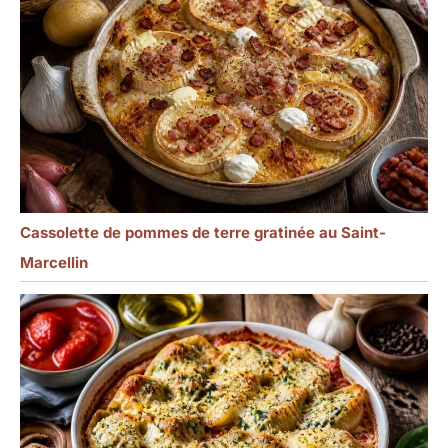
collisions et aux chutes
dans l'utilisation
quotidienne, sans crainte
de se briser. Compatible
avec le lave-vaisselle,
facile à nettoyer et rapide
: il peut être
complètement mis dans
le lave-vaisselle pour le
nettoyage,éliminant les
étapes fastidieuses du
Cassolette de pommes de terre gratinée au Saint-
lavage à la main, vous
permettant d'avoir plus
Marcellin
de temps pour vous
détendre après les repas.
Dans le même temps, le
matériau est résistant à
la chaleur, et il n'est pas
facile de retenir les
taches et les odeurs
après le nettoyage,
gardant la surface de la