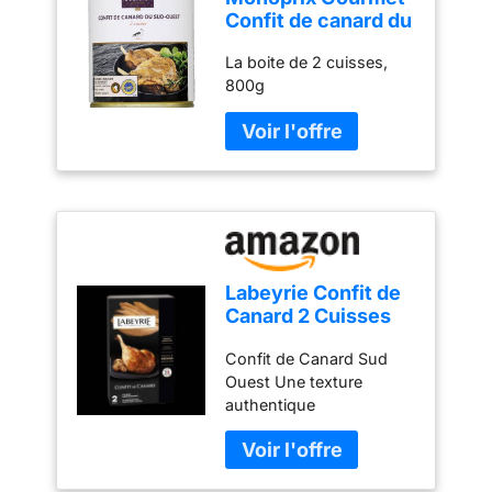
Confit de canard du
Sud Ouest - La
La boite de 2 cuisses,
boite de 2 cuisses,
800g
800g
Labeyrie Confit de
Canard 2 Cuisses
SV 400 g
Confit de Canard Sud
Ouest Une texture
authentique