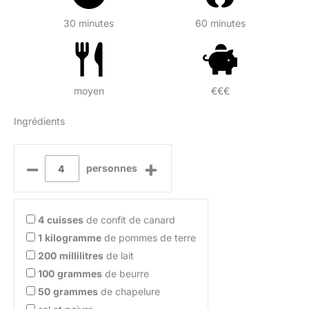
30 minutes
60 minutes
moyen
€€€
Ingrédients
–
+
personnes
4
cuisses
de confit de canard
1
kilogramme
de pommes de terre
200
millilitres
de lait
100
grammes
de beurre
50
grammes
de chapelure