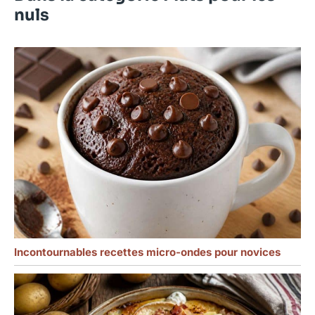
ou les pique-niques en
nuls
plein air, il peut ajouter
une touche d'élégance à
votre cuisine, rendant
chaque repas plein de
rituel. Matériau en
plastique de haute
qualité, durable et
résistant aux éclats pour
plus de tranquillité
d'esprit : Fabriqué à
partir de plastique de
haute qualité, il est
robuste dans la texture
et a d'excellentes
performances
résistantes aux éclats.
Incontournables recettes micro-ondes pour novices
Comparé aux plaques en
céramique
traditionnelles, il peut
mieux résister aux