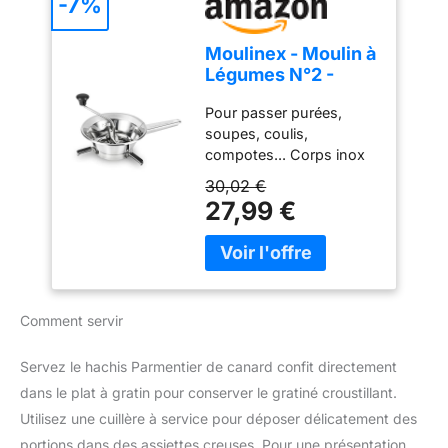
-7%
compotes 2 GRILLES EN
INOX : moulin à légumes
Moulinex - Moulin à
offrant un broyage fin ou
Légumes N°2 -
moyen FACILE À
Fabriqué en France
RANGER : pieds
Pour passer purées,
- 24 cm - Inox
repliables Diamètre du
soupes, coulis,
produit : 19 cm |
compotes... Corps inox
Diamètre de chaque
Diamètre 24 cm Grilles
30,02 €
grille: 10,5 cm
Inox Livré avec 2 grilles
27,99 €
interchangeables
Disponibilité des pièces
de rechange après achat
du produit : 5 ans
Fabriqué en France
Comment servir
Servez le hachis Parmentier de canard confit directement
dans le plat à gratin pour conserver le gratiné croustillant.
Utilisez une cuillère à service pour déposer délicatement des
portions dans des assiettes creuses. Pour une présentation