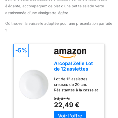
élégante, accompagnez ce plat d’une petite salade verte
assaisonnée d’une vinaigrette légère.
Où trouver la vaisselle adaptée pour une présentation parfaite
?
-5%
Arcopal Zelie Lot
de 12 assiettes
creuses en verre
Lot de 12 assiettes
opale extra
creuses de 20 cm.
résistant Blanc 20
Résistantes à la casse et
cm
aux ébréchures, passent
23,67 €
au lave-vaisselle,
22,49 €
résistantes aux
changements de
température, 100 %