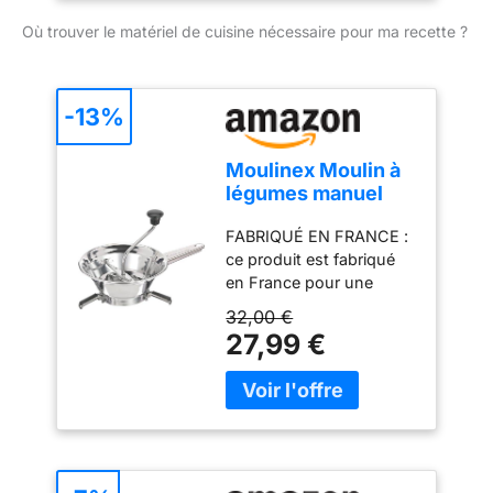
Où trouver le matériel de cuisine nécessaire pour ma recette ?
-13%
Moulinex Moulin à
légumes manuel
classic en inox,
FABRIQUÉ EN FRANCE :
acier Inoxydable,
ce produit est fabriqué
Petit modèle,
en France pour une
Broyage facile,
qualité supérieure
Purées, Soupes,
32,00 €
FACILE À NETTOYER :
Compotes,
27,99 €
un moulin à légumes
Compatible lave-
compatible lave-vaisselle
vaisselle, Fabriqué
pour un nettoyage sans
en France A40106
effort POLYVALENT :
idéal pour préparer
facilement des purées,
des soupes et des