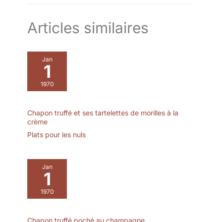
très écologique. Sans
produits chimiques
Articles similaires
ajoutés, nos planches en
bambou sont
complètement sûres
pour préparer et
Jan
1
présenter les aliments.
FACILE À NETTOYER -
1970
Le bambou est
naturellement non
poreux et n'absorbe ni
Chapon truffé et ses tartelettes de morilles à la
les liquides ni les odeurs.
crème
Il est facile à nettoyer en
Plats pour les nuls
le rinçant à l'eau tiède
savonneuse et n'est pas
adapté au lave-vaisselle.
Jan
1
1970
Chapon truffé poché au champagne