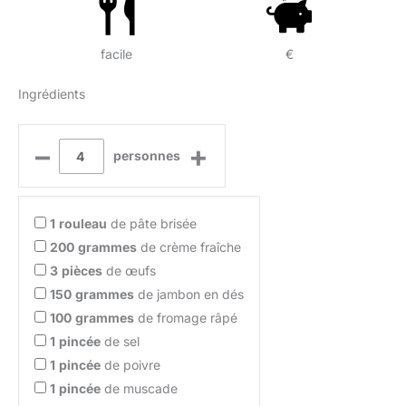
facile
€
Ingrédients
–
+
personnes
1
rouleau
de pâte brisée
200
grammes
de crème fraîche
3
pièces
de œufs
150
grammes
de jambon en dés
100
grammes
de fromage râpé
1
pincée
de sel
1
pincée
de poivre
1
pincée
de muscade