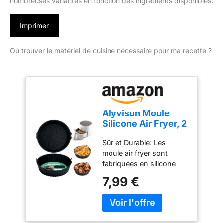
nombreuses variantes en fonction des ingrédients disponibles.
Imprimer
Où trouver le matériel de cuisine nécessaire pour ma recette ?
Alyvisun Moule
Silicone Air Fryer, 2
Pièces Panier
Sûr et Durable: Les
Moule pour Airfryer
moule air fryer sont
Réutilisable
fabriquées en silicone
Friteuse à Air
alimentaire 100%, sûr,
Chaud Plat Pot
7,99 €
non toxique et
Ronde Doublure
antiadhésif. Elles ont une
Liner pour Friteuse
plage de résistance à la
Air, Micro-ondes,
température de -40°C à
Four (Noir)