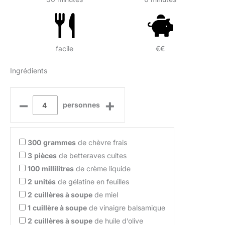
facile
€€
Ingrédients
–
+
personnes
300
grammes
de chèvre frais
3
pièces
de betteraves cuites
100
millilitres
de crème liquide
2
unités
de gélatine en feuilles
2
cuillères à soupe
de miel
1
cuillère à soupe
de vinaigre balsamique
2
cuillères à soupe
de huile d’olive