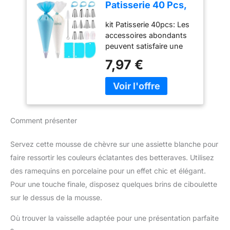
Patisserie 40 Pcs,
antidérapant:la surface
Nifogo Douille
de cette poche à douille
kit Patisserie 40pcs: Les
Patisserie, Kit
est dotée de points
accessoires abondants
Patisserie,
concaves,qui peuvent
peuvent satisfaire une
Accessoire
augmenter la friction de
variété d'idées de
Patisserie,
7,97 €
la main et empêcher
desserts. Comprend: 10
Ustensiles à
efficacement le
douilles, 20 poche a
Pâtisserie
glissement,poche à
douille, 1 poche a douille
douille au design épaissi
en silicone, 2 coupleurs,
n'est pas facile à casser
3 grattoir à pâte, 3
et convient aux douilles à
Comment présenter
attaches de câble, 1
douille,douilles à bille,etc.
brosse, 1 E-LIVRE E-livre
🥝Emballage &
& Satisfait: Livré avec des
Servez cette mousse de chèvre sur une assiette blanche pour
taille:Emballé avec 100
E-LIVRE et des
faire ressortir les couleurs éclatantes des betteraves. Utilisez
poches à douille
RECETTES. Si le produit
jetables,chaque pièce
des ramequins en porcelaine pour un effet chic et élégant.
que vous recevez
mesure 30 x 20 cm,vous
Pour une touche finale, disposez quelques brins de ciboulette
présente des problèmes
pouvez l'utiliser en toute
de qualité, veuillez nous
sur le dessus de la mousse.
confiance pour les
contacter dès que
snacks,la décoration de
Où trouver la vaisselle adaptée pour une présentation parfaite
possible. Nous
gâteaux,les desserts et la
apporterons une solution