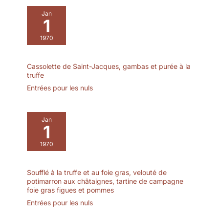
une variété de desserts.
hautes températures de
Couvercle en silicone
Jan
cuisson et de
1
Fresh-Lock et
réchauffage. Ses parois
conception peu
1970
épaisses diffusent la
encombrante : chaque
chaleur uniformément
ramequin est livré avec
pour des cuissons
un couvercle en silicone
Cassolette de Saint-Jacques, gambas et purée à la
réussies COMPATIBLE
bien ajusté qui crée un
truffe
MICRO-ONDES, LAVE-
joint hermétique —
Entrées pour les nuls
VAISSELLE ET
parfait pour garder les
CONGÉLATEUR :
aliments frais au
Pratiques au quotidien,
réfrigérateur ou
Jan
ce ramequin céramique
1
transporter des repas
crème brûlée va au
sans déversement. Les
micro-ondes, au lave-
1970
ramequins empilables
vaisselle, au frigo et au
aident à économiser de
congélateur. La
l'espace et à garder vos
Soufflé à la truffe et au foie gras, velouté de
préparation et le
armoires propres et bien
potimarron aux châtaignes, tartine de campagne
nettoyage deviennent
rangées. Élégance de
foie gras figues et pommes
simples et rapides
ferme surélevée : ces
Entrées pour les nuls
EMPILABLE ET
élégants ramequins en
ÉCONOMISE DE
céramique pour soufflé