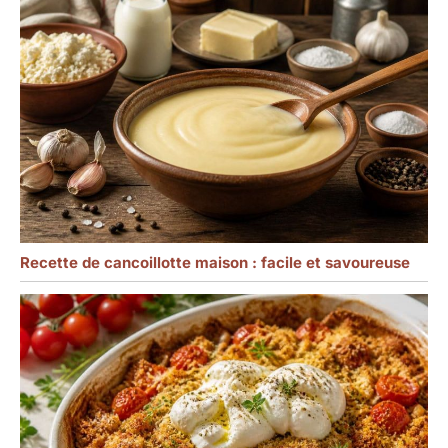
une capacité de 118 ml,
passionnés de cuisine.
ces ramequins en
Idéal pour les
porcelaine beige offrent
anniversaires, Noël ou
la taille appropriée pour
les pendaisons de
portions individuelles de
crémaillère.
desserts et préparations
culinaires variées
Recette de cancoillotte maison : facile et savoureuse