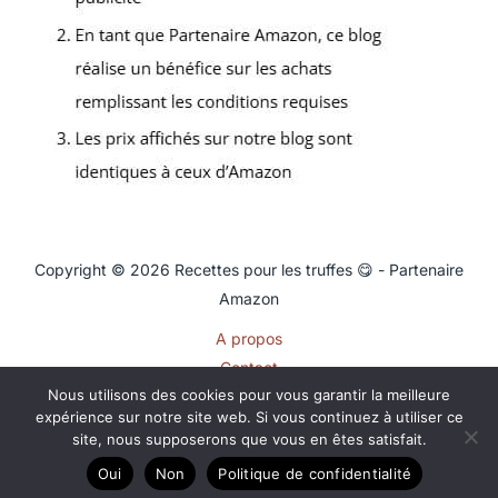
Copyright © 2026 Recettes pour les truffes 😋 - Partenaire
Amazon
A propos
Contact
Nous utilisons des cookies pour vous garantir la meilleure
Plan du site
expérience sur notre site web. Si vous continuez à utiliser ce
Mentions légales
site, nous supposerons que vous en êtes satisfait.
Politique de confidentialité
Oui
Non
Politique de confidentialité