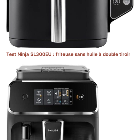
Test Ninja SL300EU : friteuse sans huile à double tiroir