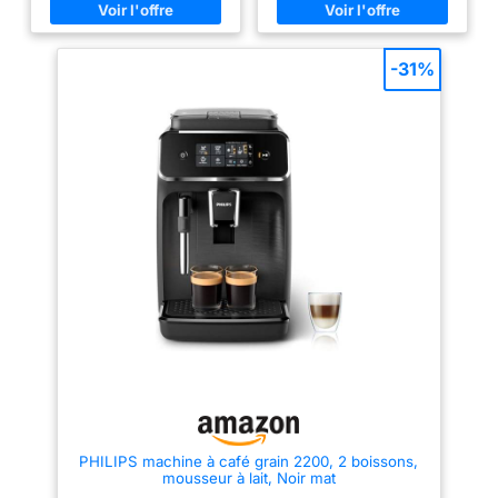
un lungo Efficace : un
barista est dans votre cuisine
encombrement réduit, une
VOTRE CAFÉ, D'UNE SIMPLE
technologie intelligente
TOUCHE: avec Magnifica S
Économie d’énergie : la machine
vous pouvez préparer votre
-31%
s’éteint automatiquement après
café favori court ou long d'une
9 minutes d’inactivité Durabilité
simple pression et passer d'un
: Les capsules Nespresso sont
café riche et aromatique au café
recyclables Toutes les capsules
latte et crémeux CAFÉ
en aluminium collectées par
FRAÎCHEMENT MOULU ET
Nespresso sont recyclées
PERSONNALISÉ: chaque tasse
Capsule faite avec au moins
est préparée à partir de grains
80% d'aluminium recyclé
fraîchement moulus grâce au
moulin à 13 réglages ; ajustez
l’intensité de l’arôme et
choisissez un café court ou long
d’une simple touche VOTRE
LAIT COMME VOUS L'AIMEZ: le
mousseur à lait 2-en-1 permet
de choisir entre lait chaud ou
mousse dense pour vos
cappuccinos; le bec verseur
s’adapte à différentes hauteurs
de tasse (8–14 cm) NETTOYAGE
INTELLIGENT ET ÉCONOMIE
D’ÉNERGIE: facile à entretenir
grâce aux programmes
automatiques de rinçage et de
PHILIPS machine à café grain 2200, 2 boissons,
détartrage, pièces amovibles et
mousseur à lait, Noir mat
indicateurs, avec arrêt
automatique, économie