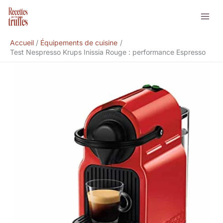
Aller
Rechercher
au
contenu
Accueil
Équipements de cuisine
Test Nespresso Krups Inissia Rouge : performance Espresso