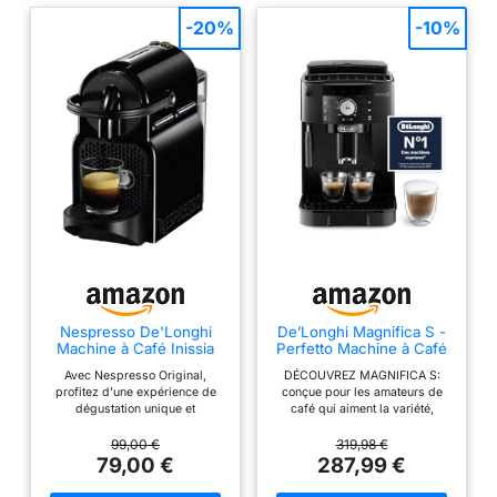
-20%
-10%
Nespresso De'Longhi
De’Longhi Magnifica S -
Machine à Café Inissia
Perfetto Machine à Café
Noir, 19 Bars + Kit de
Automatique avec
Avec Nespresso Original,
DÉCOUVREZ MAGNIFICA S:
Bienvenue, Design
Mousseur à Lait Manuel,
profitez d’une expérience de
conçue pour les amateurs de
Compact, Arrêt
Machine à Espresso et
dégustation unique et
café qui aiment la variété,
Automatique, EN80.B
Cappuccino, Panneau de
découvrez nos variétés
combinant grains fraîchement
Commande avec
d’espressos qui proviennent de
moulus et mousseur manuel
99,00 €
319,98 €
Boutons, Noir
cultures de café du monde
pour des cappuccinos
79,00 €
287,99 €
(ECAM11.112.B)
entier 2 sélections de café :
authentiques, compacte et
choisissez entre un espresso et
élégante, le café de qualité