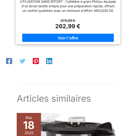
UTILISATION SANS EFFORT : Cafetière à grain Philips équipée
d’énergie et mode veille CE
d'un écran tactile simple pour une préparation rapide, offrant
N’EST PAS JUSTE PARFAIT.
un confort quotidien avec un minimum d'effort. MOUSSE DE
C’EST PERFETTO. Du café du
LAIT CRÉMEUSE : Le mousseur à lait classique crée une
matin au cappuccino du du
mousse de lait lisse et veloutée – parfaite pour les
379,99 €
goûter, Magnifica S transforme
cappuccinos et les cafés au lait. SPÉCIALITÉS DE CAFÉ
262,99 €
chaque gorgée en un moment
PERSONNALISABLES : Ajustez facilement la taille de la
de pur plaisir.
mouture, l'intensité du café, la quantité et la température selon
vos préférences personnelles. NETTOYAGE FACILE : Le
mousseur à lait classique ne comprend que deux pièces et
elles sont compatibles lave-vaisselle, ce qui rend le nettoyage
quotidien rapide et sans contrainte. COMPATIBLE FILTRE
AQUACLEAN : Réduit la formation de calcaire, minimisant le
besoin de détartrage fréquent et prolongeant la durée de vie
de la machine à café.
Articles similaires
Mar
18
2025