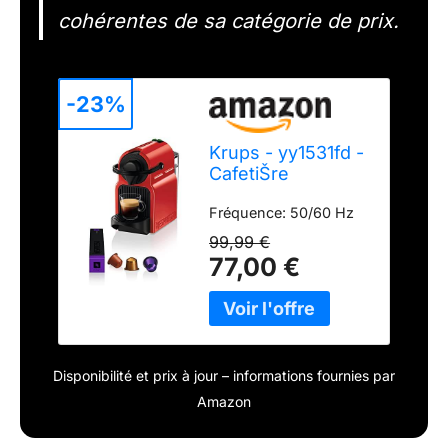
cohérentes de sa catégorie de prix.
-23%
Krups - yy1531fd -
CafetiŠre
nespresso
Fréquence: 50/60 Hz
automatique 19
bars rouge inissia
99,99 €
77,00 €
Disponibilité et prix à jour – informations fournies par
Amazon