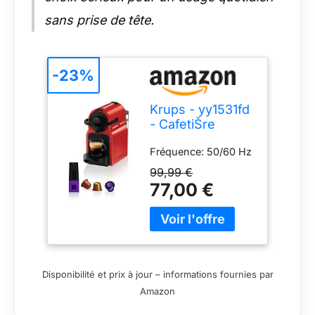
sans prise de tête.
-23%
Krups - yy1531fd
- CafetiŠre
nespresso
Fréquence: 50/60 Hz
automatique 19
bars rouge
99,99 €
inissia
77,00 €
Disponibilité et prix à jour – informations fournies par
Amazon