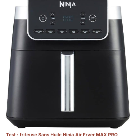
Test : friteuse Sans Huile Ninja Air Fryer MAX PRO