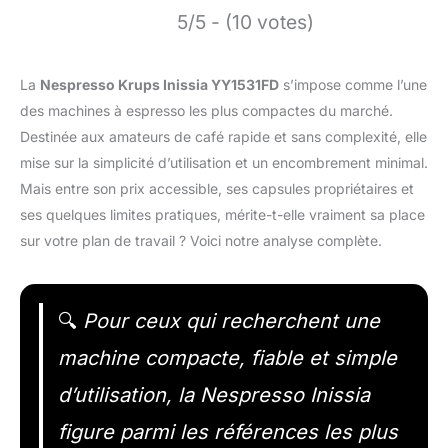
5/5 - (10 votes)
La
Nespresso Krups Inissia YY1531FD
s’impose comme l’une
des machines à espresso les plus compactes du marché.
Destinée aux amateurs de café rapide et sans complexité, elle
mise sur la simplicité d’utilisation et un encombrement minimal.
Mais entre son prix accessible, ses capsules propriétaires et
ses quelques limites pratiques, mérite-t-elle vraiment sa place
sur votre plan de travail ? Voici notre analyse complète.
🔍
Pour ceux qui recherchent une
machine compacte, fiable et simple
d’utilisation, la Nespresso Inissia
figure parmi les références les plus