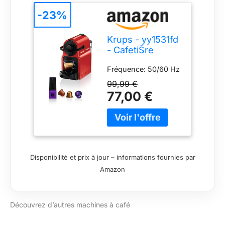
-23%
Krups - yy1531fd
- CafetiŠre
nespresso
Fréquence: 50/60 Hz
automatique 19
bars rouge
99,99 €
inissia
77,00 €
Disponibilité et prix à jour – informations fournies par
Amazon
Découvrez d’autres machines à café