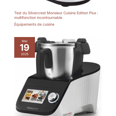
Test du Silvercrest Monsieur Cuisine Edition Plus :
multifonction incontournable
Équipements de cuisine
Mar
19
2025