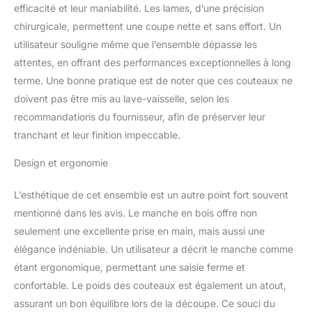
en Pakkawood pour une
efficacité et leur maniabilité. Les lames, d’une précision
prise en main durable
chirurgicale, permettent une coupe nette et sans effort. Un
mais équilibrée et
utilisateur souligne même que l’ensemble dépasse les
confortable. Chaque
courbe et angle de la
attentes, en offrant des performances exceptionnelles à long
poignée est conçu de
terme. Une bonne pratique est de noter que ces couteaux ne
manière ergonomique
doivent pas être mis au lave-vaisselle, selon les
pour une prise
recommandations du fournisseur, afin de préserver leur
confortable et
ambidextre. La forme de
tranchant et leur finition impeccable.
la lame vous apporte
également une
Design et ergonomie
résistance minimale au
tranchage. Plus
L’esthétique de cet ensemble est un autre point fort souvent
important encore,
mentionné dans les avis. Le manche en bois offre non
l'excitation revient à la
seulement une excellente prise en main, mais aussi une
cuisine. 【Look élégant
élégance indéniable. Un utilisateur a décrit le manche comme
et simple】 La lame est
polie à la main pour une
étant ergonomique, permettant une saisie ferme et
finition satinée révélant
confortable. Le poids des couteaux est également un atout,
un look époustouflant.
assurant un bon équilibre lors de la découpe. Ce souci du
Les poignées en