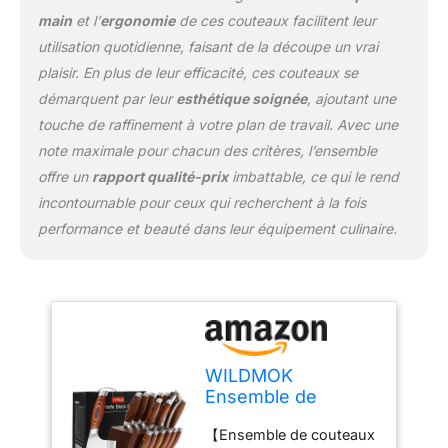
courbe et angle de la
main
et l’
ergonomie
de ces couteaux facilitent leur
poignée est conçu de
utilisation quotidienne, faisant de la découpe un vrai
manière ergonomique
plaisir. En plus de leur efficacité, ces couteaux se
pour une prise
démarquent par leur
esthétique soignée
, ajoutant une
confortable et
ambidextre. La forme de
touche de raffinement à votre plan de travail. Avec une
la lame vous apporte
note maximale pour chacun des critères, l’ensemble
également une
offre un
rapport qualité-prix
imbattable, ce qui le rend
résistance minimale au
incontournable pour ceux qui recherchent à la fois
tranchage. Plus
important encore,
performance et beauté dans leur équipement culinaire.
l'excitation revient à la
cuisine. 【Look élégant
et simple】 La lame est
polie à la main pour une
finition satinée révélant
un look époustouflant.
WILDMOK
Les poignées en
Ensemble de
pakkawood de qualité
couteaux de cuisine
supérieure mettent en
【Ensemble de couteaux
en acier inoxydable
valeur l'harmonie de