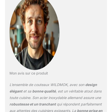
cisailles de cuisine, 1 *
acier à aiguiser, 1 * bloc
de couteaux. 【Razor
Sharp Edge】 La lame du
couteau est fabriquée en
acier inoxydable
allemand de qualité
supérieure à une dureté
Rockwell de 58 ± 2 avec
un bord poli à la main à
12-16 degrés de chaque
côté. Fabriqué de
manière experte avec un
bord effilé en acier
Mon avis sur ce produit
inoxydable qui coupe
avec facilité et efficacité.
L’ensemble de couteaux WILDMOK, avec son
design
【Poignée de conception
ergonomique】 Poignée
élégant
et sa
bonne qualité
, est un véritable atout dans
en Pakkawood pour une
toute cuisine. Son acier inoxydable allemand assure une
prise en main durable
robustesse et un tranchant
qui répondent parfaitement
mais équilibrée et
aux attentes des cuisiniers exigeants. La
bonne prise en
confortable. Chaque