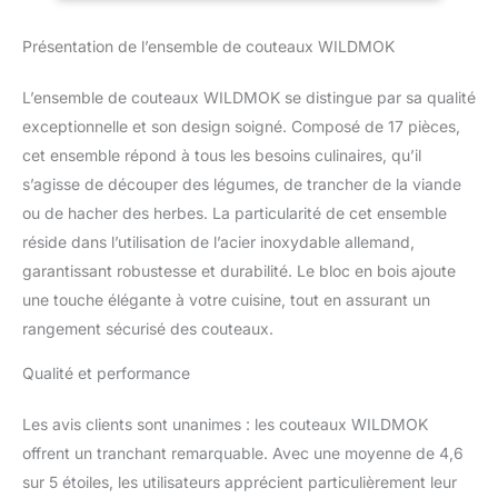
couteau utilitaire, 1 *
couteau à fruits, 6 *
Présentation de l’ensemble de couteaux WILDMOK
couteaux à steak, 1 *
cisailles de cuisine, 1 *
L’ensemble de couteaux WILDMOK se distingue par sa qualité
acier à aiguiser, 1 * bloc
de couteaux. 【Razor
exceptionnelle et son design soigné. Composé de 17 pièces,
Sharp Edge】 La lame du
cet ensemble répond à tous les besoins culinaires, qu’il
couteau est fabriquée en
s’agisse de découper des légumes, de trancher de la viande
acier inoxydable
ou de hacher des herbes. La particularité de cet ensemble
allemand de qualité
réside dans l’utilisation de l’acier inoxydable allemand,
supérieure à une dureté
Rockwell de 58 ± 2 avec
garantissant robustesse et durabilité. Le bloc en bois ajoute
un bord poli à la main à
une touche élégante à votre cuisine, tout en assurant un
12-16 degrés de chaque
rangement sécurisé des couteaux.
côté. Fabriqué de
manière experte avec un
Qualité et performance
bord effilé en acier
inoxydable qui coupe
Les avis clients sont unanimes : les couteaux WILDMOK
avec facilité et efficacité.
【Poignée de conception
offrent un tranchant remarquable. Avec une moyenne de 4,6
ergonomique】 Poignée
sur 5 étoiles, les utilisateurs apprécient particulièrement leur