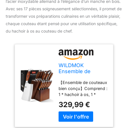
l’acier inoxydable allemand à l’élégance d’un manche en bois.
Avec ses 17 pièces soigneusement sélectionnées, il promet de
transformer vos préparations culinaires en un véritable plaisir,
chaque couteau étant pensé pour une utilisation spécifique,
du hachoir à os au couteau de chef.
WILDMOK
Ensemble de
couteaux de cuisine
【Ensemble de couteaux
en acier inoxydable
bien conçu】Comprend :
allemand avec
1 * hachoir à os, 1 *
manche en bois - 17
couteau couperet, 1 *
pièces avec
329,99 €
couteau de chef, 1 *
couteau à viande et
couteau à découper, 1 *
ciseaux
couteau à pain, 1 *
couteau santoku, 1 *