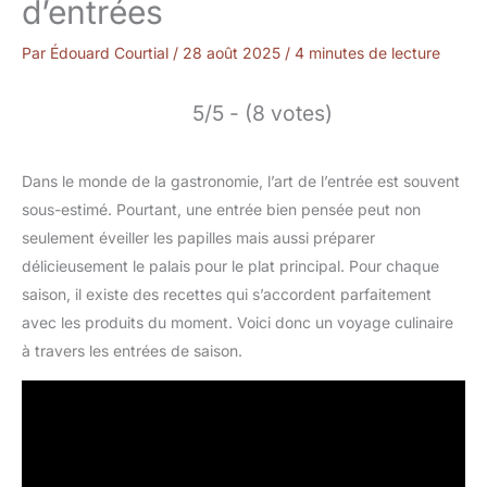
d’entrées
Par
Édouard Courtial
/
28 août 2025
/
4 minutes de lecture
5/5 - (8 votes)
Dans le monde de la gastronomie, l’art de l’entrée est souvent
sous-estimé. Pourtant, une entrée bien pensée peut non
seulement éveiller les papilles mais aussi préparer
délicieusement le palais pour le plat principal. Pour chaque
saison, il existe des recettes qui s’accordent parfaitement
avec les produits du moment. Voici donc un voyage culinaire
à travers les entrées de saison.