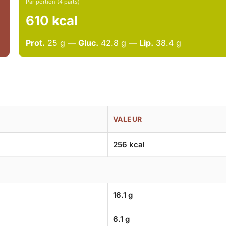
Par portion (4 parts)
610 kcal
Prot.
25 g —
Gluc.
42.8 g —
Lip.
38.4 g
VALEUR
256 kcal
16.1 g
6.1 g