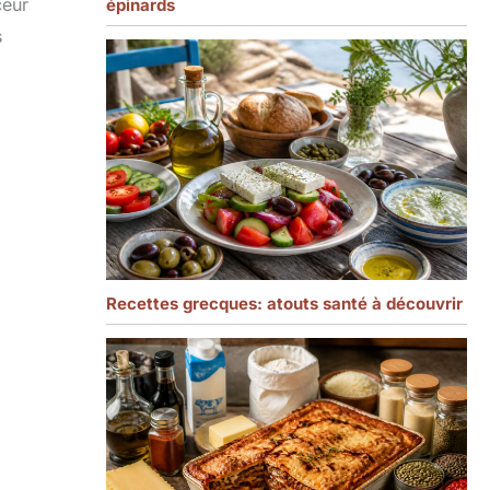
ceur
épinards
s
Recettes grecques: atouts santé à découvrir