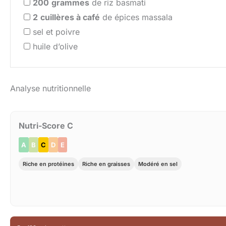
200
grammes
de riz basmati
2
cuillères à café
de épices massala
sel et poivre
huile d’olive
Analyse nutritionnelle
Nutri-Score C
A
B
C
D
E
Riche en protéines
Riche en graisses
Modéré en sel