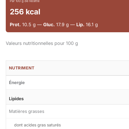
Par 100 g de recette
256 kcal
Prot.
10.5 g —
Gluc.
17.9 g —
Lip.
16.1 g
Valeurs nutritionnelles pour 100 g
NUTRIMENT
Énergie
Lipides
Matières grasses
dont acides gras saturés