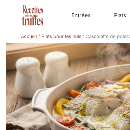
Aller
au
Entrées
Plats
contenu
Accueil
Plats pour les nuls
Cassolette de poiss