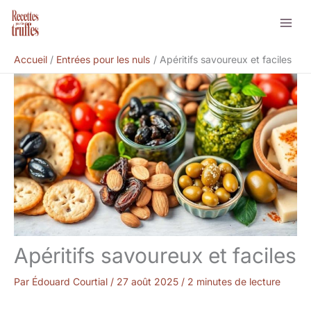
Aller
Rechercher
au
contenu
Accueil
Entrées pour les nuls
Apéritifs savoureux et faciles
Apéritifs savoureux et faciles
Par
Édouard Courtial
/
27 août 2025
/
2 minutes de lecture