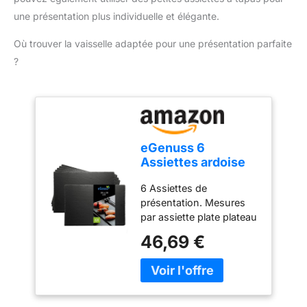
une présentation plus individuelle et élégante.
Où trouver la vaisselle adaptée pour une présentation parfaite
?
eGenuss 6
Assiettes ardoise
plateaux à sushis
6 Assiettes de
plateau de service
présentation. Mesures
assiettes
par assiette plate plateau
rectangulaires
aperitif : longueur 30 cm,
assiettes plates
46,69 €
largeur 20 cm, épaisseur
plateau fromage
0,5 cm. Assiette ardoise
ardoise assiettes
rectangulaire ardoise de
noires 30x20 cm
table. Set de table en
ardoise lot assiette