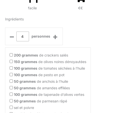
facile
€€
Ingrédients
–
+
personnes
200
grammes
de crackers salés
150
grammes
de olives noires dénoyautées
100
grammes
de tomates séchées à l’huile
100
grammes
de pesto en pot
50
grammes
de anchois à l’huile
50
grammes
de amandes effilées
100
grammes
de tapenade d’olives vertes
50
grammes
de parmesan râpé
sel et poivre