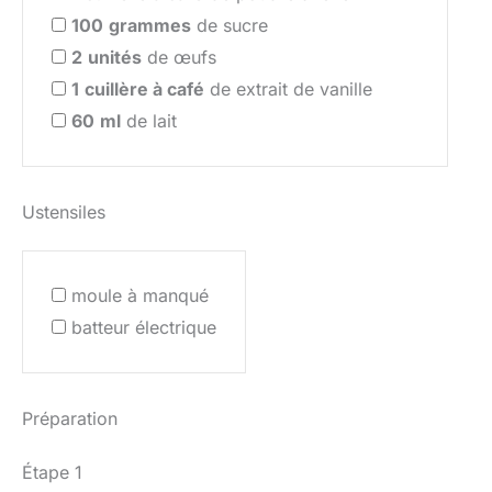
100
grammes
de sucre
2
unités
de œufs
1
cuillère à café
de extrait de vanille
60
ml
de lait
Ustensiles
moule à manqué
batteur électrique
Préparation
Étape 1