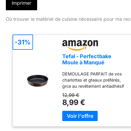
Imprimer
Où trouver le matériel de cuisine nécessaire pour ma rec
-31%
Tefal - Perfectbake
Moule à Manqué
Aluminium 100%
DEMOULAGE PARFAIT de vos
Recyclé - 26cm
charlottes et gteaux préférés,
grce au revêtement antiadhésif
exclusif de ce moule HAUTE
12,99 €
RESISTANCE ET DURABILITE :
8,99 €
ce moule à gteau est fabriqué
en aluminium 100 percent
recyclé, 2 fois plus résistant que
l'aluminium classique DES
RESULTATS DE CUISSON