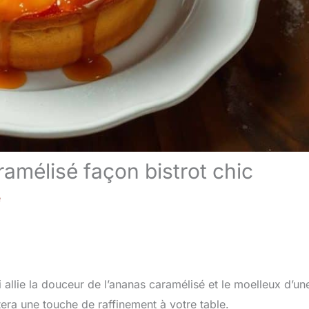
amélisé façon bistrot chic
e
i allie la douceur de l’ananas caramélisé et le moelleux d’un
tera une touche de raffinement à votre table.