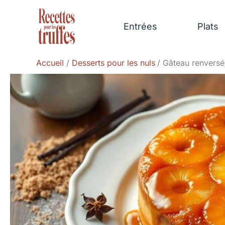
Aller
au
Entrées
Plats
contenu
Accueil
Desserts pour les nuls
Gâteau renversé 