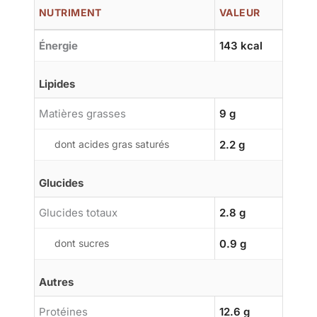
NUTRIMENT
VALEUR
Énergie
143 kcal
Lipides
Matières grasses
9 g
dont acides gras saturés
2.2 g
Glucides
Glucides totaux
2.8 g
dont sucres
0.9 g
Autres
Protéines
12.6 g