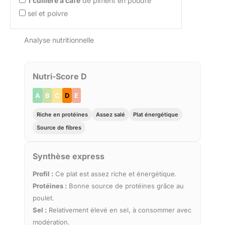
1
cuillère à café
de piment en poudre
sel et poivre
Analyse nutritionnelle
Nutri-Score D
A
B
C
D
E
Riche en protéines
Assez salé
Plat énergétique
Source de fibres
Synthèse express
Profil :
Ce plat est assez riche et énergétique.
Protéines :
Bonne source de protéines grâce au
poulet.
Sel :
Relativement élevé en sel, à consommer avec
modération.