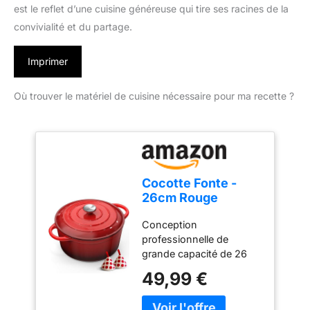
est le reflet d’une cuisine généreuse qui tire ses racines de la
convivialité et du partage.
Imprimer
Où trouver le matériel de cuisine nécessaire pour ma recette ?
Cocotte Fonte -
26cm Rouge
Faitout Marmite
Conception
Four Hollandais
professionnelle de
avec Couvercle,
grande capacité de 26
Topbooc 5L Dutch
cm : Pesant environ 5 kg,
Oven Émaillée
49,99 €
Topbooc casserole
Compatible
ronde classique de 26
Induction, Gaz,