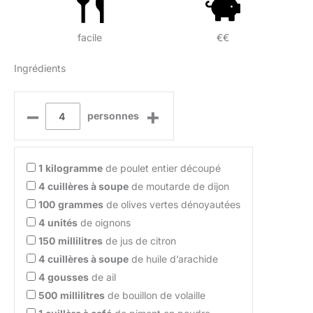
facile
€€
Ingrédients
–
+
personnes
1
kilogramme
de poulet entier découpé
4
cuillères à soupe
de moutarde de dijon
100
grammes
de olives vertes dénoyautées
4
unités
de oignons
150
millilitres
de jus de citron
4
cuillères à soupe
de huile d’arachide
4
gousses
de ail
500
millilitres
de bouillon de volaille