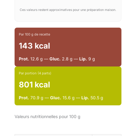
Ces valeurs restent approximatives pour une préparation maison.
Par 100 g de recette
143 kcal
Prot.
12.6 g —
Gluc.
2.8 g —
Lip.
9 g
Par portion (4 parts)
801 kcal
Prot.
70.9 g —
Gluc.
15.6 g —
Lip.
50.5 g
Valeurs nutritionnelles pour 100 g