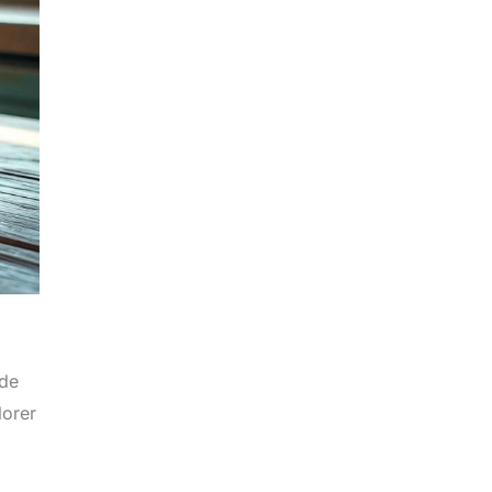
ude
lorer