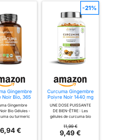
-21%
ma Gingembre
Curcuma Gingembre
 Noir Bio, 365
Poivre Noir 1440 mg
les, Turmeric
| 180 Gélules |
uma Gingembre
UNE DOSE PUISSANTE
min Capsules
Curcuma Bio Poudre
Noir Bio Gélules -
DE BIEN-ÊTRE : Les
(Curcumine) |
cuma ou turmeric
gélules de curcuma bio
Complément
min est apprécié
VitaBright apportent 1,440
Alimentaire | Avec
11,99 €
me épice dans
mg de curcuma par
6,94 €
Piperine et
9,49 €
urveda. Ces 365
portion, enrichies de
Gingembre |
cuma gelules
gingembre et de poivre