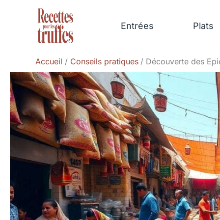
Aller
au
Entrées
Plats
contenu
Accueil
Conseils pratiques
Découverte des Epi