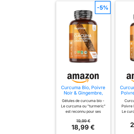
-5%
Curcuma Bio, Poivre
Curcu
Noir & Gingembre,
Poivre
180 Gélules Vegan,
Gélu
Gélules de curcuma bio -
Curc
Certifié AB
Curcu
Le curcuma ou "turmeric"
Poivre 
est reconnu pour ses
Le cur
propriétés nutritionnelles
curcu
19,99 €
et est apprécié dans
com
2
18,99 €
l'ayurvéda. Notre flacon
l'ay
contient 180 turmeric
cur