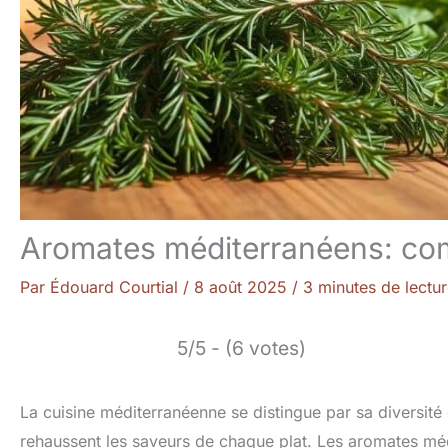
Aromates méditerranéens: com
Par
Édouard Courtial
/
8 août 2025
/
3 minutes de lectu
5/5 - (6 votes)
La cuisine méditerranéenne se distingue par sa diversité et
rehaussent les saveurs de chaque plat. Les aromates médi