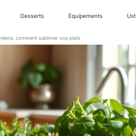
Desserts
Équipements
Ust
néens: comment sublimer vos plats