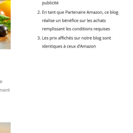
le
mment