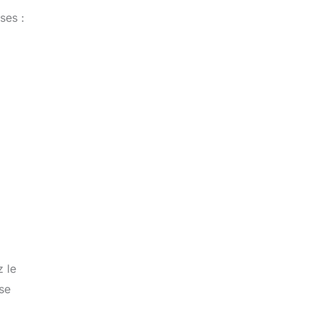
ses :
z le
se