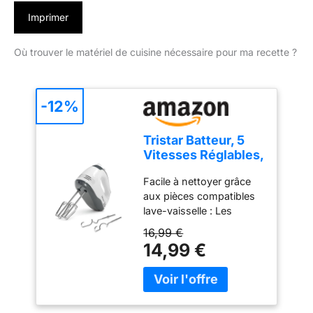
Imprimer
Où trouver le matériel de cuisine nécessaire pour ma recette ?
-12%
Tristar Batteur, 5
Vitesses Réglables,
200W, Design
Facile à nettoyer grâce
Ergonomique,
aux pièces compatibles
Fouets et Crochets
lave-vaisselle : Les
Inox, Pièces
accessoires en acier
Compatibles Lave-
16,99 €
inoxydable, comme les
Vaisselle, Sans
14,99 €
crochets et fouets, sont
BPA, Compact et
détachables et lavables
Pratique, Avec
au lave-vaisselle pour un
Bouton Éjecteur,
entretien facile. Puissant
MX-4203