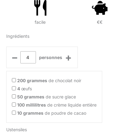
facile
€€
Ingrédients
–
+
personnes
200
grammes
de chocolat noir
4
œufs
50
grammes
de sucre glace
100
millilitres
de crème liquide entière
10
grammes
de poudre de cacao
Ustensiles