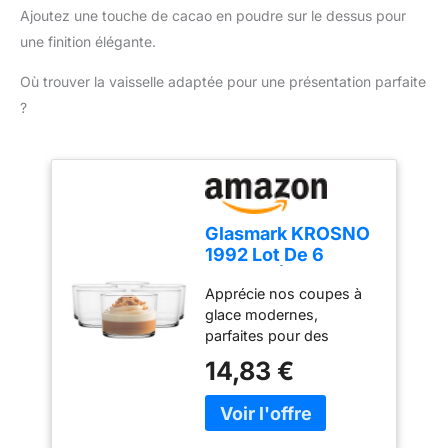
pratique pour un usage
Ajoutez une touche de cacao en poudre sur le dessus pour
quotidien : Léger, doté
une finition élégante.
d'un câble de 1 mètre et
d'un design compact, ce
Où trouver la vaisselle adaptée pour une présentation parfaite
mixeur est facile à ranger
?
et parfait pour toutes vos
tâches de cuisine.
Glasmark KROSNO
1992 Lot De 6
Coupes À Glace En
Apprécie nos coupes à
Verre Transparent
glace modernes,
Coupes À Dessert
parfaites pour des
Lavables Au Lave-
desserts classiques ou
Vaisselle 170 ml
14,83 €
créatifs, du tiramisu aux
verrines fruitées. Ces
coupes en verre
transparent et durable