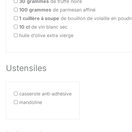
30
grammes
de truffe noire
100
grammes
de parmesan affiné
1
cuillère à soupe
de bouillon de volaille en poudr
10
cl
de vin blanc sec
huile d’olive extra vierge
Ustensiles
casserole anti-adhésive
mandoline