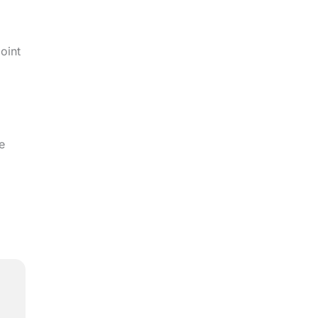
oint
e