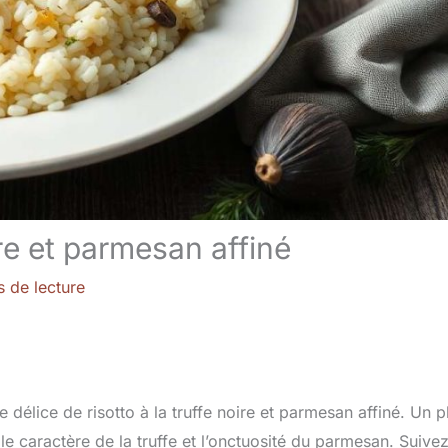
ire et parmesan affiné
s de lecture
élice de risotto à la truffe noire et parmesan affiné. Un p
, le caractère de la truffe et l’onctuosité du parmesan. Suive