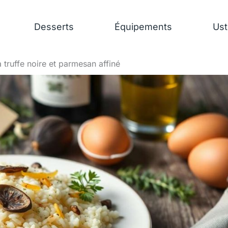
Desserts
Équipements
Ust
a truffe noire et parmesan affiné