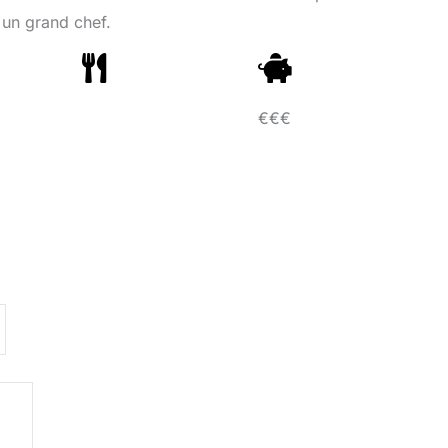
 un grand chef.
€€€