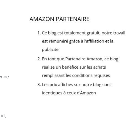
ienne
ud,