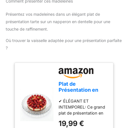
Comment présenter ces madeleines
desserts pour les fêtes
ou les réunions de
famille, il garantit une
Présentez vos madeleines dans un élégant plat de
cuisson homogène pour
présentation tarte sur un napperon en dentelle pour une
des résultats toujours
touche de raffinement.
parfaits. Silicone
alimentaire : Fabriqué en
Où trouver la vaisselle adaptée pour une présentation parfaite
silicone alimentaire, ce
?
moule est sans BPA,
flexible, antiadhésif,
inoxydable, imperméable
et indéformable. Durable
et réutilisable, il convient
à la préparation de
Plat de
diverses pâtisseries.
Présentation en
Plage de températures :
Verre 31,5 cm –
Ce moule à madeleines
✔ ÉLÉGANT ET
Grand Plateau de
en silicone résiste à des
INTEMPOREL: Ce grand
Service
températures allant de
plat de présentation en
Transparent, Plat à
-60 °C à 240 °C. Il peut
verre transparent
Gâteau, Plateau
19,99 €
être utilisé au four, au
apporte une touche
Dessert, Fromage,
micro-ondes, au lave-