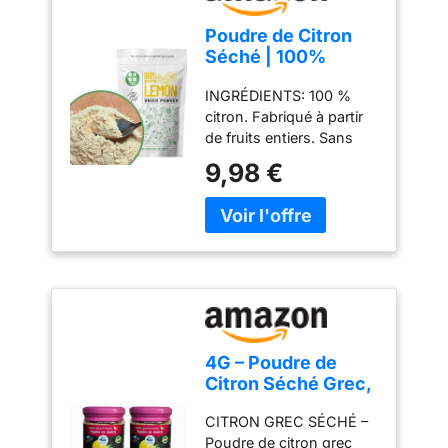
Poudre de Citron
Séché | 100%
Naturel Fruit Sec
INGRÉDIENTS: 100 %
The Citron |
citron. Fabriqué à partir
Ingrédients de
de fruits entiers. Sans
Cuisine | Epicerie
additifs, conservateurs,
Alimentaire Arome
9,98 €
colorants ou arômes.
Alimentaire Arome
FABRIQUÉ EN ESPAGNE
Citron | Pure Lemon
à partir de citrons
Fruit Powder
espagnols locaux.
(poudre fine)
Citrons entiers
simplement séchés,
broyés en poudre
grossière. Facile à ajouter
dans les smoothies, la
4G – Poudre de
décoration de gâteaux, la
Citron Séché Grec,
garniture au chocolat ou
2×80g
saupoudrer pour
CITRON GREC SÉCHÉ –
n'importe lequel de vos
Poudre de citron grec