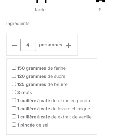
facile
€
Ingrédients
–
+
personnes
150
grammes
de farine
120
grammes
de sucre
125
grammes
de beurre
3
œufs
1
cuillère à café
de citron en poudre
1
cuillère à café
de levure chimique
1
cuillère à café
de extrait de vanille
1
pincée
de sel