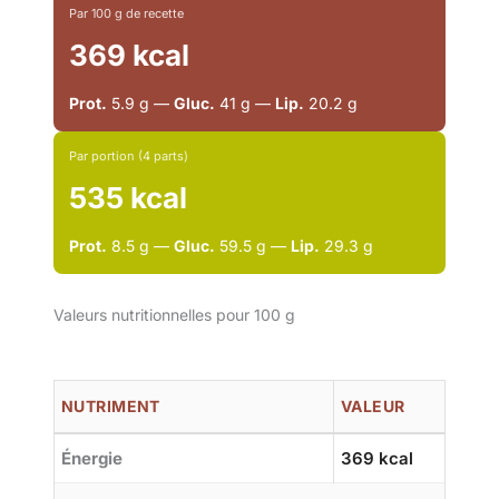
Par 100 g de recette
369 kcal
Prot.
5.9 g —
Gluc.
41 g —
Lip.
20.2 g
Par portion (4 parts)
535 kcal
Prot.
8.5 g —
Gluc.
59.5 g —
Lip.
29.3 g
Valeurs nutritionnelles pour 100 g
NUTRIMENT
VALEUR
Énergie
369 kcal