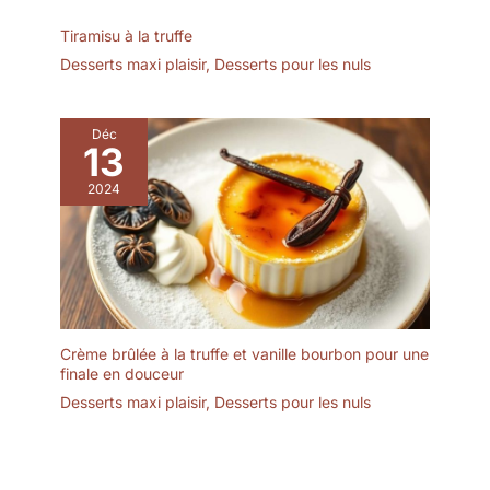
utilisation quotidienne ou
Tiramisu à la truffe
lors de réceptions et
Desserts maxi plaisir
,
Desserts pour les nuls
événements.
Déc
13
2024
Crème brûlée à la truffe et vanille bourbon pour une
finale en douceur
Desserts maxi plaisir
,
Desserts pour les nuls