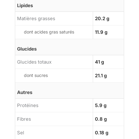
Lipides
Matières grasses
20.2 g
dont acides gras saturés
11.9 g
Glucides
Glucides totaux
41 g
dont sucres
21.1 g
Autres
Protéines
5.9 g
Fibres
0.8 g
Sel
0.18 g