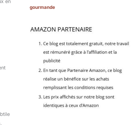
ux en
gourmande
ent
btile
.