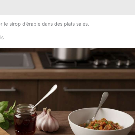
 le sirop d’érable dans des plats salés.
és