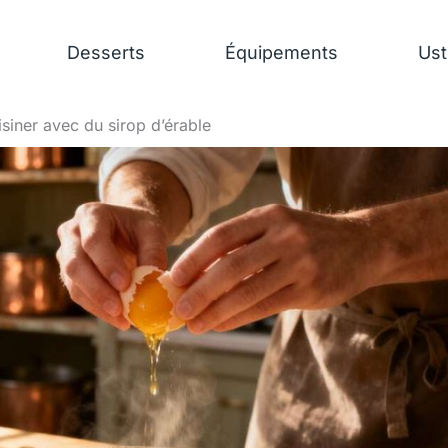
Desserts
Équipements
Ust
siner avec du sirop d’érable