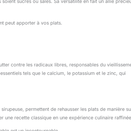
soient sucrés ou salés. Sa versatilité en fait un allié précie
nt peut apporter à vos plats.
lutter contre les radicaux libres, responsables du vieillissem
ssentiels tels que le calcium, le potassium et le zinc, qui
e sirupeuse, permettent de rehausser les plats de manière su
r une recette classique en une expérience culinaire raffinée
able est un incontournable.