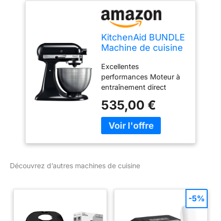
KitchenAid BUNDLE
Machine de cuisine
avec tête de
Excellentes
moteur rabattable
performances Moteur à
4,3 l – Classic
entraînement direct
(5K45SS) + coupe-
Accessoires inclus
légumes
535,00 €
Accessoires optionnels
(5KSMVSA)
Découvrez d’autres machines de cuisine
-5%