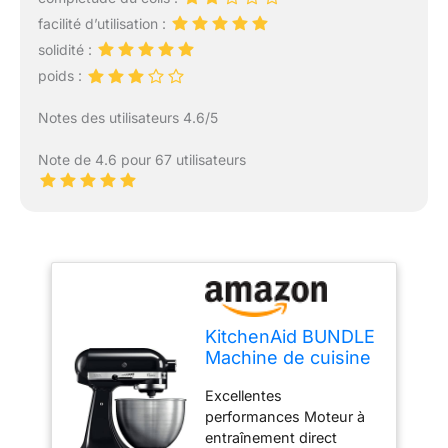
facilité d’utilisation :
solidité :
poids :
Notes des utilisateurs 4.6/5
Note de 4.6 pour 67 utilisateurs
KitchenAid BUNDLE
Machine de cuisine
avec tête de
Excellentes
moteur rabattable
performances Moteur à
4,3 l – Classic
entraînement direct
(5K45SS) + coupe-