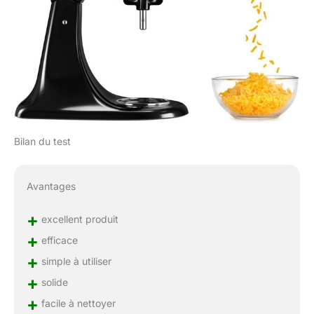
Bilan du test
Avantages
+
excellent produit
+
efficace
+
simple à utiliser
+
solide
+
facile à nettoyer