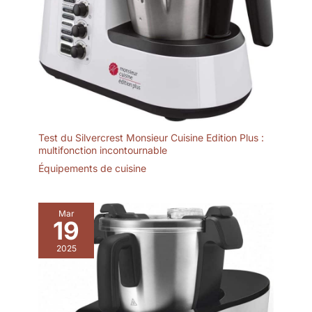
bruit (<45dB). 【CONSEILS】
①La machine à glaçons n'est
pas un congélateur ; elle ne
peut pas conserver les glaçons
congelés. Utilisez la glace
immédiatement ou conservez-la
au congélateur. ② Il est
recommandé de remplir le
réservoir d'eau avec de l'eau
propre, fraîche et filtrée, mais
n'utilisez pas d'eau distillée 100
% pure. Assurez-vous qu'il y a
au moins 1 pouce (2,54 cm)
Test du Silvercrest Monsieur Cuisine Edition Plus :
d'espace libre autour de la
machine à glaçons pour une
multifonction incontournable
bonne ventilation. ③ Avant
Équipements de cuisine
d'utiliser la machine à glaçons
pour la première fois, laissez-la
debout pendant au moins 12
heures.
Mar
19
2025