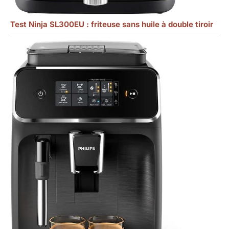
Test Ninja SL300EU : friteuse sans huile à double tiroir