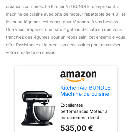
créations culinaires. Le KitchenAid BUNDLE, comprenant la
machine de cuisine avec tête de moteur rabattable de 4,3 l et
le coupe-légumes, est conçu pour répondre à vos besoins.
Que vous prépariez une pâte à gâteau délicate ou que vous
tranchiez des légumes pour un repas sain, cet ensemble vous
offre l’assistance et la précision nécessaires pour maximiser
votre créativité en cuisine.
KitchenAid BUNDLE
Machine de cuisine
avec tête de
Excellentes
moteur rabattable
performances Moteur à
4,3 l – Classic
entraînement direct
(5K45SS) + coupe-
Accessoires inclus
légumes
535,00 €
Accessoires optionnels
(5KSMVSA)