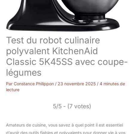
Test du robot culinaire
polyvalent KitchenAid
Classic 5K45SS avec coupe-
légumes
Par
Constance Philippon
/
23 novembre 2025
/
4 minutes de
lecture
5/5 - (7 votes)
Amateurs de cuisine, vous savez à quel point il est essentiel
d’avoir des outils fiables et polyvalents pour donner vie à vos