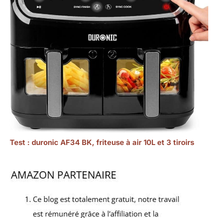
Test : duronic AF34 BK, friteuse à air 10L et 3 tiroirs