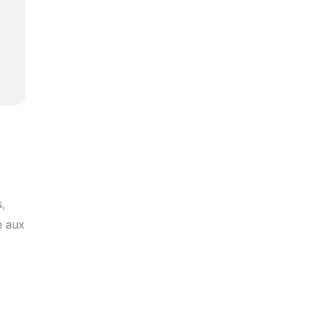
s,
é aux