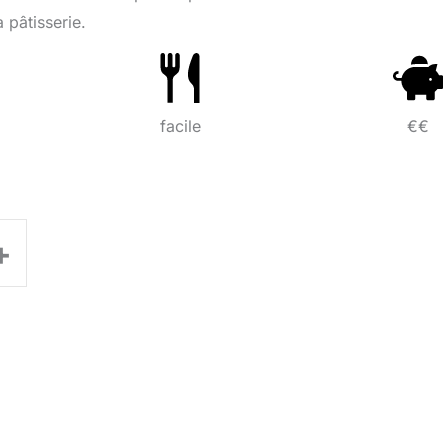
a pâtisserie.
facile
€€
+