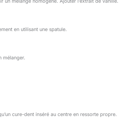
nir un mélange homogène. Ajouter l’extrait de vanille.
ment en utilisant une spatule.
en mélanger.
u’un cure-dent inséré au centre en ressorte propre.