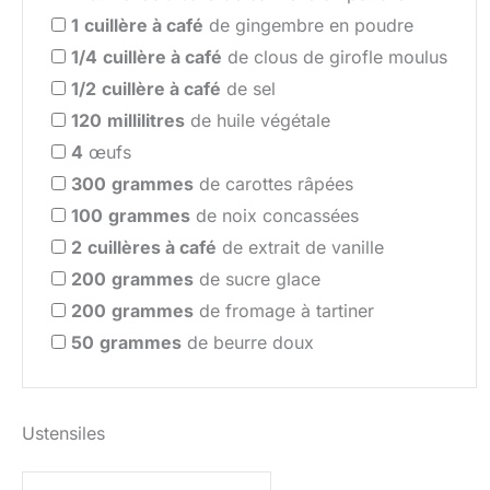
1
cuillère à café
de gingembre en poudre
1/4
cuillère à café
de clous de girofle moulus
1/2
cuillère à café
de sel
120
millilitres
de huile végétale
4
œufs
300
grammes
de carottes râpées
100
grammes
de noix concassées
2
cuillères à café
de extrait de vanille
200
grammes
de sucre glace
200
grammes
de fromage à tartiner
50
grammes
de beurre doux
Ustensiles