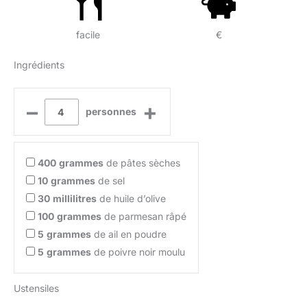
facile
€
Ingrédients
–
+
personnes
400
grammes
de pâtes sèches
10
grammes
de sel
30
millilitres
de huile d’olive
100
grammes
de parmesan râpé
5
grammes
de ail en poudre
5
grammes
de poivre noir moulu
Ustensiles