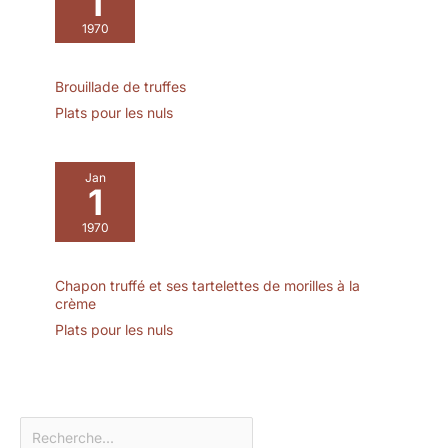
1
événements festifs
style ou la fonctionnalité.
1970
🎁Coffret cadeau idéal ou
rafraîchissement de
cuisine – Parfait pour les
Brouillade de truffes
mariages, les pendaisons
Plats pour les nuls
de crémaillère ou
simplement pour ceux
qui recherchent une
Jan
vaisselle européenne
1
élégante et distinctive.
1970
Chapon truffé et ses tartelettes de morilles à la
crème
Plats pour les nuls